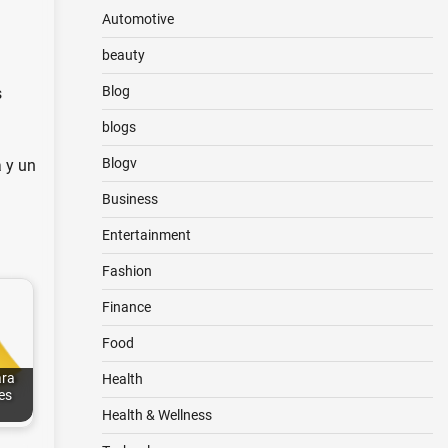
Automotive
beauty
Blog
s
blogs
Blogv
a y un
Business
Entertainment
Fashion
Finance
Food
ara
Health
res
Health & Wellness