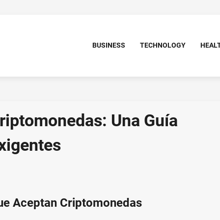
BUSINESS
TECHNOLOGY
HEAL
Criptomonedas: Una Guía
Exigentes
 que Aceptan Criptomonedas