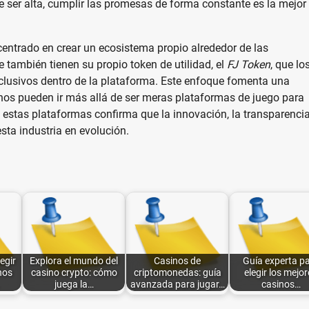
 ser alta, cumplir las promesas de forma constante es la mejor
 centrado en crear un ecosistema propio alrededor de las
 también tienen su propio token de utilidad, el
FJ Token
, que lo
xclusivos dentro de la plataforma. Este enfoque fomenta una
s pueden ir más allá de ser meras plataformas de juego para
de estas plataformas confirma que la innovación, la transparenci
esta industria en evolución.
egir
Explora el mundo del
Casinos de
Guía experta p
nos
casino crypto: cómo
criptomonedas: guía
elegir los mejo
juega la…
avanzada para jugar…
casinos…