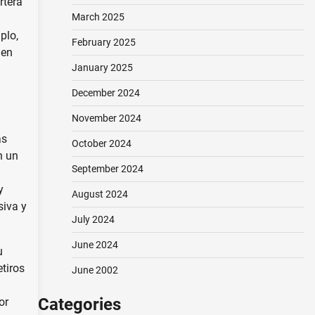
rtera
March 2025
plo,
February 2025
 en
January 2025
December 2024
November 2024
as
October 2024
n un
September 2024
y
August 2024
siva y
July 2024
June 2024
u
tiros
June 2002
Categories
or