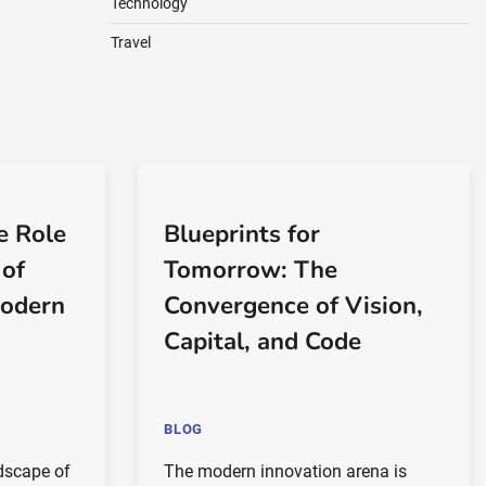
Technology
Travel
e Role
Blueprints for
 of
Tomorrow: The
Modern
Convergence of Vision,
Capital, and Code
BLOG
ndscape of
The modern innovation arena is