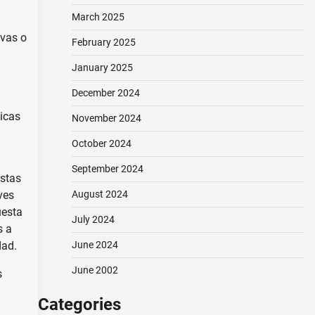
March 2025
ivas o
February 2025
January 2025
December 2024
ticas
November 2024
October 2024
September 2024
estas
August 2024
ves
uesta
July 2024
s a
June 2024
dad.
June 2002
s
Categories