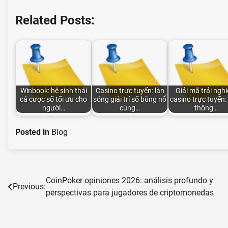
Related Posts:
Winbook: hệ sinh thái
Casino trực tuyến: làn
Giải mã trải ngh
cá cược số tối ưu cho
sóng giải trí số bùng nổ
casino trực tuyến:
người…
cùng…
thông…
Posted in
Blog
CoinPoker opiniones 2026: análisis profundo y
Post
Previous:
perspectivas para jugadores de criptomonedas
navigation