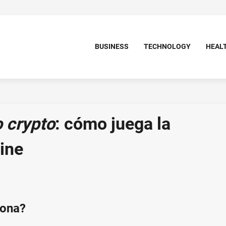
BUSINESS
TECHNOLOGY
HEAL
 crypto
: cómo juega la
ine
iona?