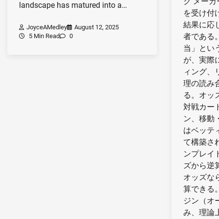
ク メー
landscape has matured into a…
を受け付
結果に応
JoyceAMedley
August 12, 2025
者である
5 Min Read
0
当」とい
が、実際
ィング、
理の読み
る。オッ
対戦カー
ン、移動
はベッテ
て構築さ
ンプレイ
ズから逆
オッズな
算できる
ジン（オ
み、理論