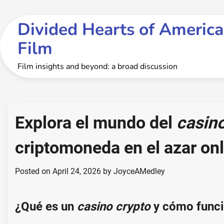
Skip
to
Divided Hearts of America
content
Film
Film insights and beyond: a broad discussion
Explora el mundo del
casino
criptomoneda en el azar onl
Posted on
April 24, 2026
by
JoyceAMedley
¿Qué es un
casino crypto
y cómo func