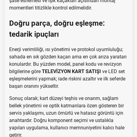
şase esnemesi ve ışık kaçakları açısından montaj
momentleri titizlikle kontrol edilmelidir.
Doğru parça, doğru eşleşme:
tedarik ipuçları
Enerji verimliliği, ısı yönetimi ve protokol uyumluluğu;
sahada en sık gözden kaçan ama en çok arıza yaratan
konulardır. Bu yüzden model, panel kodu ve revizyon
bilgilerine göre
TELEVİZYON KART SATIŞI
ve LED set
eşleşmelerini yapmak; iade riskini azaltır ve ilk seferde
başarı oranını yükseltir.
Sonuç olarak; kart düzeyi teşhis ve onarım, sağlam
bellek yönetimi ve optik katmanlara özen gösteren bir
servis yaklaşımı, uzun ömürlü ve hatasız görüntü için
anahtardır. Doğru komponent seçimi ve ustalıkla
yapılan uygulama, kullanıcı memnuniyetini kalıcı hale
getirir.