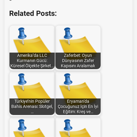
Related Posts:
Amerika’da LLC
Zaferbet: Oyun
Kurmanın Gücü:
Dünyasının Zafer
Küresel Ölçekte Şirket…
Kapısını Aralamak
Türkiye’nin Popüler
Eryaman'da
Bahis Arenası: Slotgel,
Çocuğunuz İçin En İyi
…
Eğitim: Kreş ve…