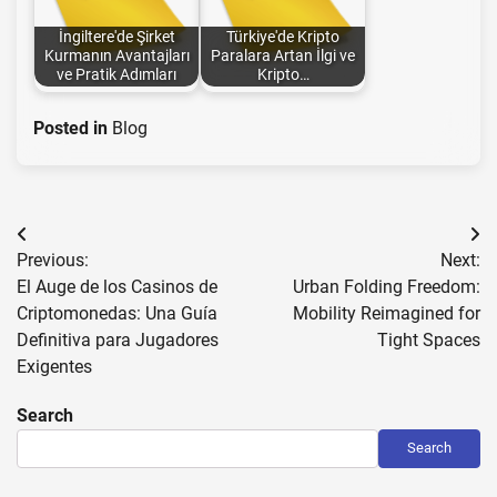
İngiltere'de Şirket
Türkiye'de Kripto
Kurmanın Avantajları
Paralara Artan İlgi ve
ve Pratik Adımları
Kripto…
Posted in
Blog
Post
Previous:
Next:
navigation
El Auge de los Casinos de
Urban Folding Freedom:
Criptomonedas: Una Guía
Mobility Reimagined for
Definitiva para Jugadores
Tight Spaces
Exigentes
Search
Search