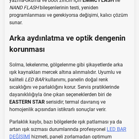
yazma-okuma ve boot zinciri için
EMMC FLASH
ile
NAND FLASH
bileşenlerinin testi, yeniden
programlanması ve gerekiyorsa değişimi, kalıcı çözüm
sunar.
Arka aydınlatma ve optik dengenin
korunması
Solma, lekelenme, gölgelenme gibi şikayetlerde arka
ışık kaynakları mercek altına alınmalıdır. Uyumlu ve
kaliteli
LED BAR
kullanımı, panelin doğal renk
sıcaklığını ve parlaklığını korur. Servis pratiklerinde
dayanıklılığıyla öne çıkan seçeneklerden biri de
EASTERN STAR
serisidir; termal davranış ve
homojenlik açısından istikrarlı sonuçlar verir.
Parlaklık kaybı, bazı bölgelerde ışık patlaması ya da
artan ışık sızması durumlarında profesyonel
LED BAR
DEĞİŞİMİ
hizmeti, paneli zorlamadan optimum