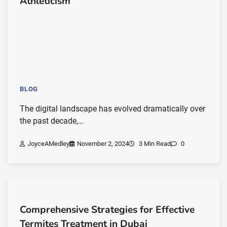
Athleticism
BLOG
The digital landscape has evolved dramatically over
the past decade,…
JoyceAMedley
November 2, 2024
3 Min Read
0
Comprehensive Strategies for Effective
Termites Treatment in Dubai