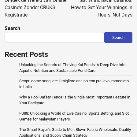
Ontdek de Wereld van Online
Fast Withdrawal Casinos:
Casino’s Zonder CRUKS
How to Get Your Winnings In
Registratie
Hours, Not Days
Search
Search
Recent Posts
Unlocking the Secrets of Thriving Koi Ponds: A Deep Dive Into
Aquatic Nutrition and Sustainable Pond Care
Scopri come scegliere il migliore casino con prelievo immediato
in Italia
Why a Pool Safety Fence Is the Single Most Important Feature in
Your Backyard
FU88: Unlocking a World of Live Casino, Sports Betting, and Slot
Games for Malaysian Players
The Smart Buyer’s Guide to Melt Blown Fabric Wholesale: Quality,
Applications, and Supply Chain Strategy