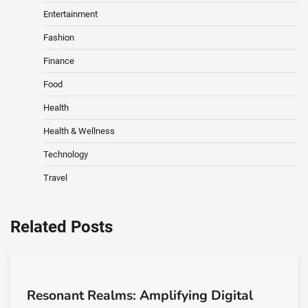
Entertainment
Fashion
Finance
Food
Health
Health & Wellness
Technology
Travel
Related Posts
Resonant Realms: Amplifying Digital