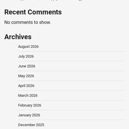
Recent Comments
No comments to show.
Archives
August 2026
July 2026
June 2026
May 2026
April 2026
March 2026
February 2026
January 2026
December 2025