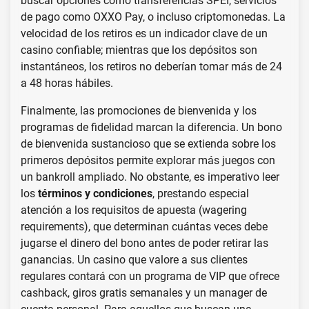
buscar opciones como transferencias SPEI, servicios
de pago como OXXO Pay, o incluso criptomonedas. La
velocidad de los retiros es un indicador clave de un
casino confiable; mientras que los depósitos son
instantáneos, los retiros no deberían tomar más de 24
a 48 horas hábiles.
Finalmente, las promociones de bienvenida y los
programas de fidelidad marcan la diferencia. Un bono
de bienvenida sustancioso que se extienda sobre los
primeros depósitos permite explorar más juegos con
un bankroll ampliado. No obstante, es imperativo leer
los
términos y condiciones
, prestando especial
atención a los requisitos de apuesta (wagering
requirements), que determinan cuántas veces debe
jugarse el dinero del bono antes de poder retirar las
ganancias. Un casino que valore a sus clientes
regulares contará con un programa de VIP que ofrece
cashback, giros gratis semanales y un manager de