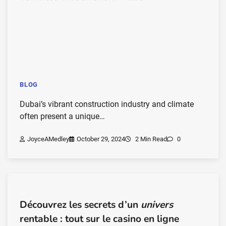
BLOG
Dubai’s vibrant construction industry and climate
often present a unique…
JoyceAMedley
October 29, 2024
2 Min Read
0
Découvrez les secrets d’un
univers
rentable : tout sur le casino en ligne