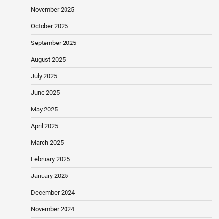
November 2025
October 2025
September 2025
August 2025
July 2025
June 2025
May 2025
April 2025
March 2025
February 2025
January 2025
December 2024
November 2024