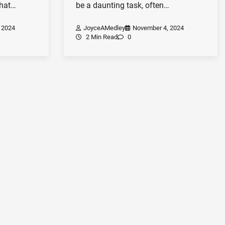
that…
be a daunting task, often…
 2024
JoyceAMedley
November 4, 2024
2 Min Read
0