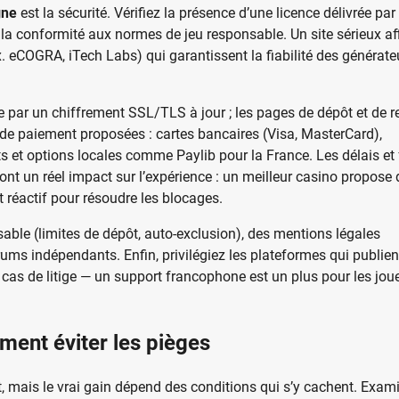
gne
est la sécurité. Vérifiez la présence d’une licence délivrée par
la conformité aux normes de jeu responsable. Un site sérieux af
x. eCOGRA, iTech Labs) qui garantissent la fiabilité des générate
 par un chiffrement SSL/TLS à jour ; les pages de dépôt et de re
de paiement proposées : cartes bancaires (Visa, MasterCard),
ents et options locales comme Paylib pour la France. Les délais et 
), ont un réel impact sur l’expérience : un meilleur casino propose
nt réactif pour résoudre les blocages.
nsable (limites de dépôt, auto-exclusion), des mentions légales
rums indépendants. Enfin, privilégiez les plateformes qui publien
en cas de litige — un support francophone est un plus pour les jou
ment éviter les pièges
nt, mais le vrai gain dépend des conditions qui s’y cachent. Exam