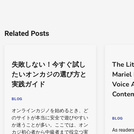
Related Posts
失敗しない！今すぐ試し
The Li
たいオンカジの選び方と
Mariel
実践ガイド
Voice
Contem
BLOG
オンラインカジノを始めるとき、ど
のサイトが本当に安全で遊びやすい
BLOG
か迷うことが多い。ここでは、オン
As readers
カジ初心者から中級者まで役立つ実