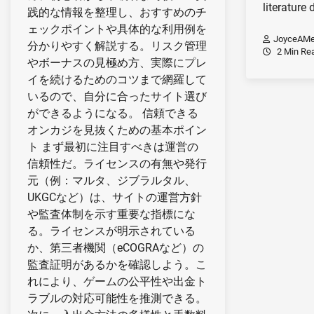
literature
践的な情報を整理し、おすすめのチ
ェックポイントや具体的な利用例を
JoyceAMe
分かりやすく解説する。リスク管理
2 Min Re
やボーナスの見極め方、実際にプレ
イを続けるためのコツまで網羅して
いるので、自分に合ったサイト選び
ができるようになる。 信頼できる
オンカジを見抜くための基本ポイン
ト まず最初に注目すべきは運営の
信頼性だ。ライセンスの有無や発行
元（例：マルタ、ジブラルタル、
UKGCなど）は、サイトの運営方針
や監査体制を示す重要な指標にな
る。ライセンスが明示されている
か、第三者機関（eCOGRAなど）の
監査証明があるかを確認しよう。こ
れにより、ゲームの公平性や出金ト
ラブルの対応可能性を推測できる。