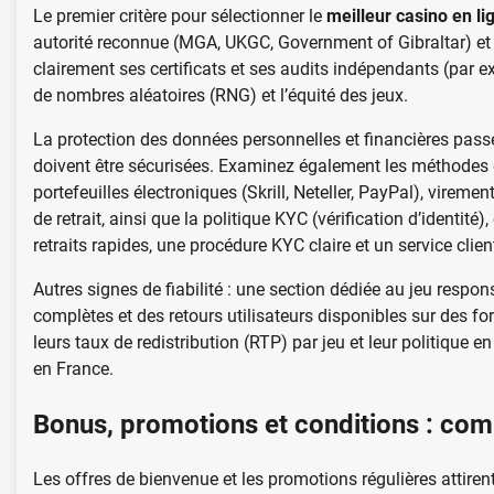
Le premier critère pour sélectionner le
meilleur casino en li
autorité reconnue (MGA, UKGC, Government of Gibraltar) et 
clairement ses certificats et ses audits indépendants (par e
de nombres aléatoires (RNG) et l’équité des jeux.
La protection des données personnelles et financières passe
doivent être sécurisées. Examinez également les méthodes 
portefeuilles électroniques (Skrill, Neteller, PayPal), virem
de retrait, ainsi que la politique KYC (vérification d’identité
retraits rapides, une procédure KYC claire et un service clie
Autres signes de fiabilité : une section dédiée au jeu respo
complètes et des retours utilisateurs disponibles sur des fo
leurs taux de redistribution (RTP) par jeu et leur politique 
en France.
Bonus, promotions et conditions : com
Les offres de bienvenue et les promotions régulières attire