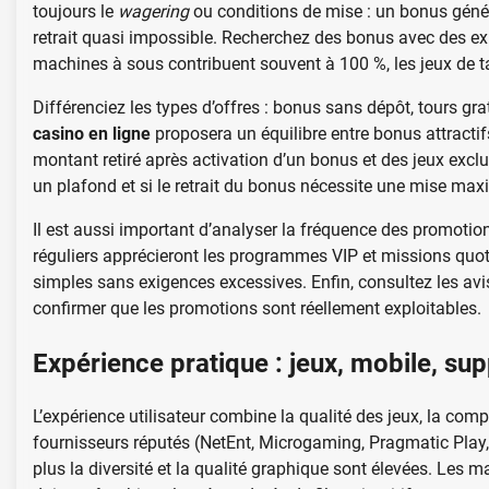
toujours le
wagering
ou conditions de mise : un bonus génére
retrait quasi impossible. Recherchez des bonus avec des exi
machines à sous contribuent souvent à 100 %, les jeux de tab
Différenciez les types d’offres : bonus sans dépôt, tours g
casino en ligne
proposera un équilibre entre bonus attractif
montant retiré après activation d’un bonus et des jeux exclu
un plafond et si le retrait du bonus nécessite une mise max
Il est aussi important d’analyser la fréquence des promotions
réguliers apprécieront les programmes VIP et missions quoti
simples sans exigences excessives. Enfin, consultez les avis
confirmer que les promotions sont réellement exploitables.
Expérience pratique : jeux, mobile, su
L’expérience utilisateur combine la qualité des jeux, la comp
fournisseurs réputés (NetEnt, Microgaming, Pragmatic Play, Ev
plus la diversité et la qualité graphique sont élevées. Les ma