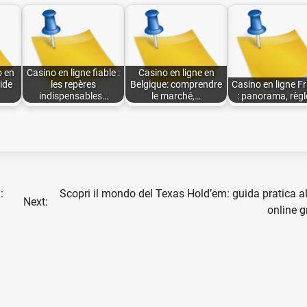
o en
Casino en ligne fiable :
Casino en ligne en
uide
les repères
Belgique: comprendre
Casino en ligne F
indispensables…
le marché,…
: panorama, règ
:
Scopri il mondo del Texas Hold’em: guida pratica a
Next:
online g