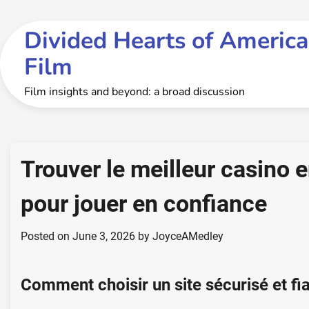
Skip
to
Divided Hearts of America
content
Film
Film insights and beyond: a broad discussion
Trouver le meilleur casino e
pour jouer en confiance
Posted on
June 3, 2026
by
JoyceAMedley
Comment choisir un site sécurisé et fi