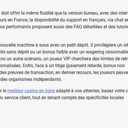
doit offrir la même fluidité que la version bureau, avec des inte
rs en France, la disponibilité du support en français, via chat e
sinos performants proposent aussi des FAQ détaillées et des tutori
ouvelle machine à sous avec un petit dépôt. Il privilégiera un si
uits sans dépôt ou un bonus faible avec un wagering raisonnable
ns un autre scénario, un joueur VIP cherchera des limites de retr
nnalisées. Enfin, face à un litige (paiement retardé, bonus non
 des preuves de transaction; en dernier recours, les joueurs peuv
ou des organismes indépendants.
r le
meilleur casino en ligne
adapté à vos attentes, basez votre 
du service client, tout en tenant compte des spécificités locales