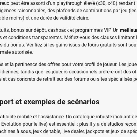
ux peut être assorti d’un playthrough élevé (x30, x40) rendant 
gences raisonnables, des plafonds de contributions par jeu (les
le moins) et une durée de validité claire.
ratuits, bonus sur dépôt, cashback et programmes VIP. Un
meilleu
s et conditions transparentes. Méfiez-vous des clauses limitant 
s du bonus. Vérifiez si les gains issus de tours gratuits sont so
imale autorisée.
 et la pertinence des offres pour votre profil de joueur. Les jou
diennes, tandis que les joueurs occasionnels préféreront des of
 et cas concrets de retrait sur des forums ou sites spécialisés p
pport et exemples de scénarios
atibilité mobile et l’assistance. Un catalogue robuste incluant d
olution pour le live) est essentiel : plus il y a de studios recon
chines à sous, jeux de table, live dealer, jackpots et jeux de spéc