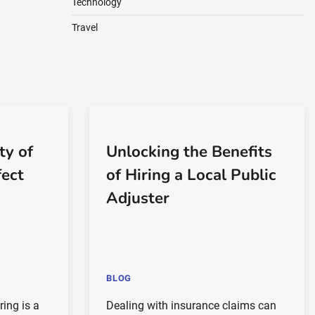
Technology
Travel
ty of
Unlocking the Benefits
fect
of Hiring a Local Public
Adjuster
BLOG
ing is a
Dealing with insurance claims can