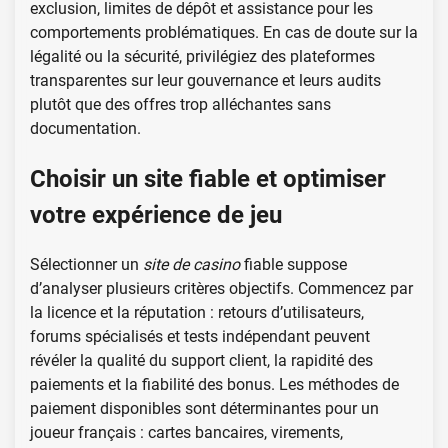
exclusion, limites de dépôt et assistance pour les
comportements problématiques. En cas de doute sur la
légalité ou la sécurité, privilégiez des plateformes
transparentes sur leur gouvernance et leurs audits
plutôt que des offres trop alléchantes sans
documentation.
Choisir un site fiable et optimiser
votre expérience de jeu
Sélectionner un
site de casino
fiable suppose
d’analyser plusieurs critères objectifs. Commencez par
la licence et la réputation : retours d’utilisateurs,
forums spécialisés et tests indépendant peuvent
révéler la qualité du support client, la rapidité des
paiements et la fiabilité des bonus. Les méthodes de
paiement disponibles sont déterminantes pour un
joueur français : cartes bancaires, virements,