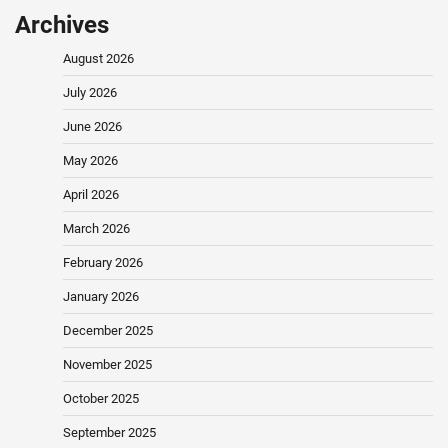
Archives
August 2026
July 2026
June 2026
May 2026
April 2026
March 2026
February 2026
January 2026
December 2025
November 2025
October 2025
September 2025