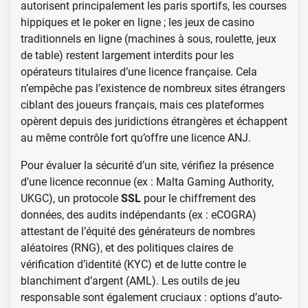
autorisent principalement les paris sportifs, les courses
hippiques et le poker en ligne ; les jeux de casino
traditionnels en ligne (machines à sous, roulette, jeux
de table) restent largement interdits pour les
opérateurs titulaires d’une licence française. Cela
n’empêche pas l’existence de nombreux sites étrangers
ciblant des joueurs français, mais ces plateformes
opèrent depuis des juridictions étrangères et échappent
au même contrôle fort qu’offre une licence ANJ.
Pour évaluer la sécurité d’un site, vérifiez la présence
d’une licence reconnue (ex : Malta Gaming Authority,
UKGC), un protocole
SSL
pour le chiffrement des
données, des audits indépendants (ex : eCOGRA)
attestant de l’équité des générateurs de nombres
aléatoires (RNG), et des politiques claires de
vérification d’identité (KYC) et de lutte contre le
blanchiment d’argent (AML). Les outils de jeu
responsable sont également cruciaux : options d’auto-