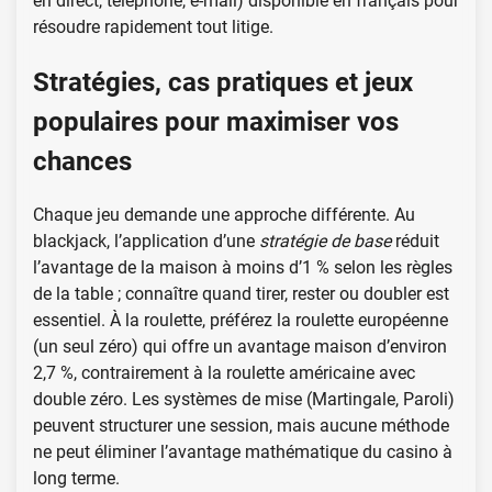
en direct, téléphone, e-mail) disponible en français pour
résoudre rapidement tout litige.
Stratégies, cas pratiques et jeux
populaires pour maximiser vos
chances
Chaque jeu demande une approche différente. Au
blackjack, l’application d’une
stratégie de base
réduit
l’avantage de la maison à moins d’1 % selon les règles
de la table ; connaître quand tirer, rester ou doubler est
essentiel. À la roulette, préférez la roulette européenne
(un seul zéro) qui offre un avantage maison d’environ
2,7 %, contrairement à la roulette américaine avec
double zéro. Les systèmes de mise (Martingale, Paroli)
peuvent structurer une session, mais aucune méthode
ne peut éliminer l’avantage mathématique du casino à
long terme.