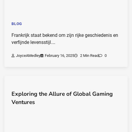
BLOG
Frankrijk staat bekend om zijn rijke geschiedenis en
verfijnde levensstijl.…
JoyceAMedley
February 16, 2025
2 Min Read
0
Exploring the Allure of Global Gaming
Ventures