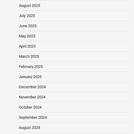
August 2025
July 2025
June 2025
May 2025
April 2025
March 2025
February 2025
January 2025
December 2024
November 2024
October 2024
September 2024
August 2024