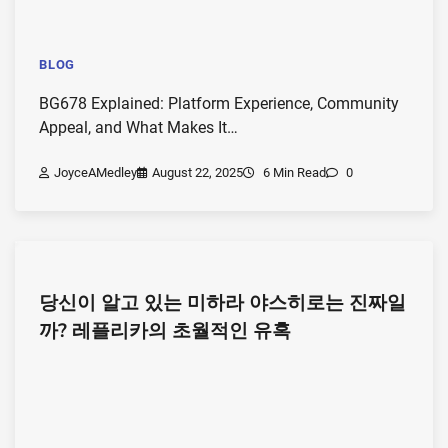
BLOG
BG678 Explained: Platform Experience, Community
Appeal, and What Makes It…
JoyceAMedley
August 22, 2025
6 Min Read
0
당신이 알고 있는 미하라 야스히로는 진짜일
까? 레플리카의 초월적인 유혹