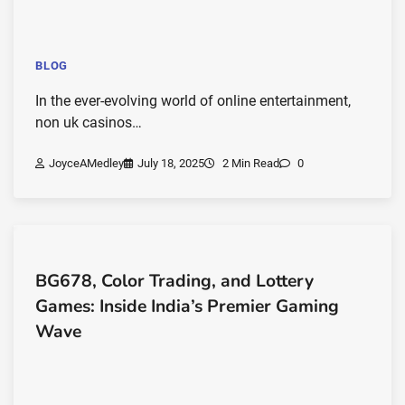
BLOG
In the ever-evolving world of online entertainment,
non uk casinos…
JoyceAMedley
July 18, 2025
2 Min Read
0
BG678, Color Trading, and Lottery
Games: Inside India’s Premier Gaming
Wave