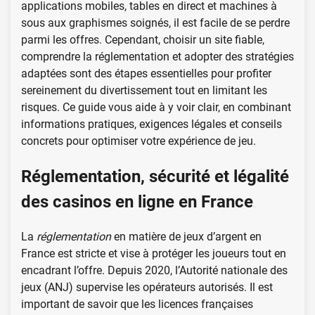
applications mobiles, tables en direct et machines à
sous aux graphismes soignés, il est facile de se perdre
parmi les offres. Cependant, choisir un site fiable,
comprendre la réglementation et adopter des stratégies
adaptées sont des étapes essentielles pour profiter
sereinement du divertissement tout en limitant les
risques. Ce guide vous aide à y voir clair, en combinant
informations pratiques, exigences légales et conseils
concrets pour optimiser votre expérience de jeu.
Réglementation, sécurité et légalité
des casinos en ligne en France
La
réglementation
en matière de jeux d’argent en
France est stricte et vise à protéger les joueurs tout en
encadrant l’offre. Depuis 2020, l’Autorité nationale des
jeux (ANJ) supervise les opérateurs autorisés. Il est
important de savoir que les licences françaises