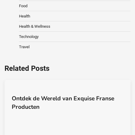
Food
Health
Health & Wellness
Technology
Travel
Related Posts
Ontdek de Wereld van Exquise Franse
Producten