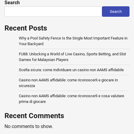
Search
Search
Recent Posts
Why a Pool Safety Fence Is the Single Most Important Feature in
Your Backyard
FU88: Unlocking a World of Live Casino, Sports Betting, and Slot
Games for Malaysian Players
Scelta sicura: come individuare un casino non AAMS affidabile
Casino non AAMS affidabile: come riconoscerli e giocare in
sicurezza
Casino non AAMS affidabile: come riconoscerli e cosa valutare
prima di giocare
Recent Comments
No comments to show.