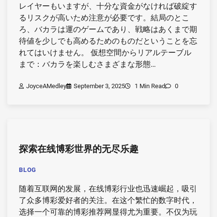
レイヤーもいますが、十分な資金がなければ破綻す
るリスクが高いため注意が必要です。結局のとこ
ろ、バカラは運のゲームであり、戦略はあくまで期
待値を少しでも高めるためのものだということを忘
れてはいけません。 仮想空間からリアルテーブル
まで：バカラを楽しむさまざまな形態…
JoyceAMedley
September 3, 2025
1 Min Read
0
探索在线博彩世界的无尽乐趣
BLOG
随着互联网的发展，在线博彩行业也迅速崛起，吸引
了众多博彩爱好者的关注。在这个繁忙的数字时代，
选择一个可靠的博彩推荐网显得尤为重要。不仅为玩