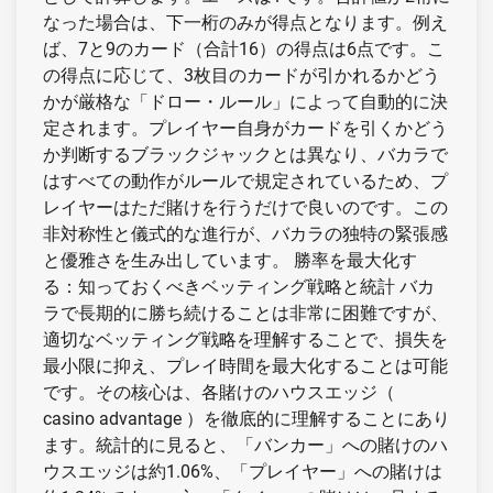
なった場合は、下一桁のみが得点となります。例え
ば、7と9のカード（合計16）の得点は6点です。こ
の得点に応じて、3枚目のカードが引かれるかどう
かが厳格な「ドロー・ルール」によって自動的に決
定されます。プレイヤー自身がカードを引くかどう
か判断するブラックジャックとは異なり、バカラで
はすべての動作がルールで規定されているため、プ
レイヤーはただ賭けを行うだけで良いのです。この
非対称性と儀式的な進行が、バカラの独特の緊張感
と優雅さを生み出しています。 勝率を最大化す
る：知っておくべきベッティング戦略と統計 バカ
ラで長期的に勝ち続けることは非常に困難ですが、
適切なベッティング戦略を理解することで、損失を
最小限に抑え、プレイ時間を最大化することは可能
です。その核心は、各賭けのハウスエッジ（
casino advantage ）を徹底的に理解することにあり
ます。統計的に見ると、「バンカー」への賭けのハ
ウスエッジは約1.06%、「プレイヤー」への賭けは