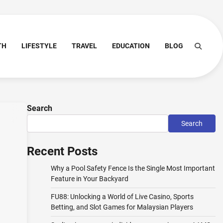
TH
LIFESTYLE
TRAVEL
EDUCATION
BLOG
Search
Search
Recent Posts
Why a Pool Safety Fence Is the Single Most Important
Feature in Your Backyard
FU88: Unlocking a World of Live Casino, Sports
Betting, and Slot Games for Malaysian Players