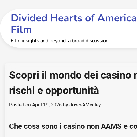
Skip
to
Divided Hearts of America
content
Film
Film insights and beyond: a broad discussion
Scopri il mondo dei
casino
rischi e opportunità
Posted on
April 19, 2026
by
JoyceAMedley
Che cosa sono i casino non AAMS e c