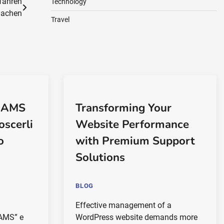
fahren
Technology
 machen
Travel
AAMS
Transforming Your
oscerli
Website Performance
o
with Premium Support
Solutions
BLOG
Effective management of a
AAMS” e
WordPress website demands more