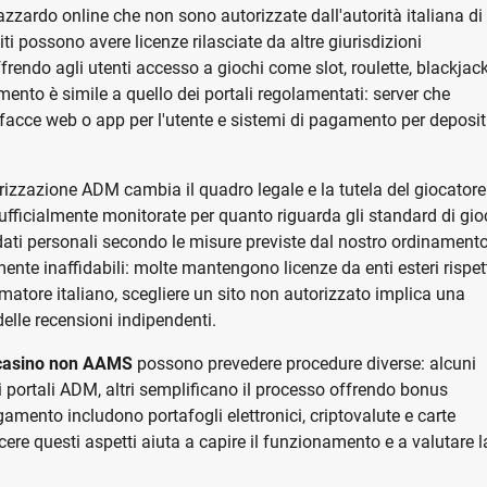
zzardo online che non sono autorizzate dall'autorità italiana di
possono avere licenze rilasciate da altre giurisdizioni
frendo agli utenti accesso a giochi come slot, roulette, blackjac
ento è simile a quello dei portali regolamentati: server che
cce web o app per l'utente e sistemi di pagamento per deposit
zzazione ADM cambia il quadro legale e la tutela del giocatore
ufficialmente monitorate per quanto riguarda gli standard di gio
 dati personali secondo le misure previste dal nostro ordinamento
nte inaffidabili: molte mantengono licenze da enti esteri rispett
umatore italiano, scegliere un sito non autorizzato implica una
delle recensioni indipendenti.
casino non AAMS
possono prevedere procedure diverse: alcuni
dei portali ADM, altri semplificano il processo offrendo bonus
agamento includono portafogli elettronici, criptovalute e carte
cere questi aspetti aiuta a capire il funzionamento e a valutare l