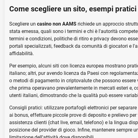
Come scegliere un sito, esempi pratici 
Scegliere un
casino non AAMS
richiede un approccio struttu
stata emessa, quali sono i termini e chi è l'autorità compet
termini e condizioni, politiche di ritiro e privacy devono es
portali specializzati, feedback da comunità di giocatori e l'a
affidabilità.
Per esempio, alcuni siti con licenza europea mostrano pratic
italiano; altri, pur avendo licenza da Paesi con regolamenta
o metodi di pagamento in criptovalute che possono essere v
che prima operavano prevalentemente in mercati esteri e, col
utenti italiani, dimostrando che la qualità può essere variab
Consigli pratici: utilizzare portafogli elettronici per separar
ai bonus, effettuare piccole prove di deposito e prelievo per t
assistenza clienti (chat live, email, telefono) e la lingua disp
posizione del provider di gioco. Infine, mantenere sempre un
limitazione dell'attività dove disponibili.