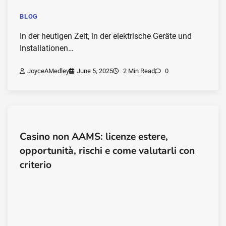
BLOG
In der heutigen Zeit, in der elektrische Geräte und
Installationen…
JoyceAMedley
June 5, 2025
2 Min Read
0
Casino non AAMS: licenze estere,
opportunità, rischi e come valutarli con
criterio