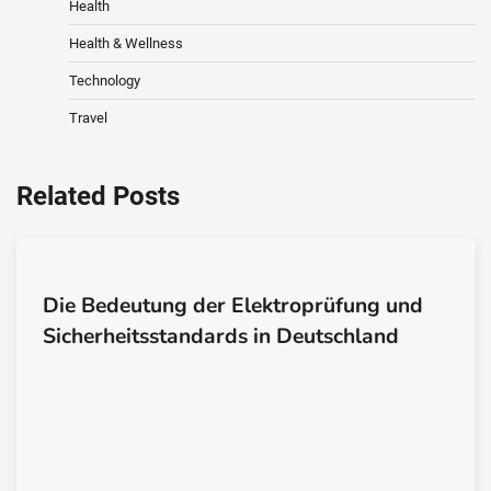
Health
Health & Wellness
Technology
Travel
Related Posts
Die Bedeutung der Elektroprüfung und
Sicherheitsstandards in Deutschland