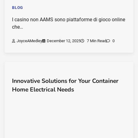
BLOG
I casino non AAMS sono piattaforme di gioco online
che…
JoyceAMedley
December 12, 2025
7 Min Read
0
Innovative Solutions for Your Container
Home Electrical Needs