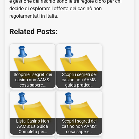
e gestione del rischio sono le tre regole d'oro per chi
decide di esplorare l'offerta dei casinò non
regolamentati in Italia.
Related Posts:
Scoprire i segreti dei
Scopri i segreti dei
casino non AAMS:
casino non AAMS:
cosa sapere…
guida pratica…
Lista Casino Non
Scopri i segreti dei
AAMS: La Guida
casino non AAMS:
Completa per…
cosa sapere…