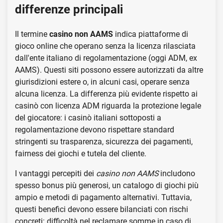
differenze principali
Il termine
casino non AAMS
indica piattaforme di
gioco online che operano senza la licenza rilasciata
dall'ente italiano di regolamentazione (oggi ADM, ex
AAMS). Questi siti possono essere autorizzati da altre
giurisdizioni estere o, in alcuni casi, operare senza
alcuna licenza. La differenza più evidente rispetto ai
casinò con licenza ADM riguarda la protezione legale
del giocatore: i casinò italiani sottoposti a
regolamentazione devono rispettare standard
stringenti su trasparenza, sicurezza dei pagamenti,
fairness dei giochi e tutela del cliente.
I vantaggi percepiti dei
casino non AAMS
includono
spesso bonus più generosi, un catalogo di giochi più
ampio e metodi di pagamento alternativi. Tuttavia,
questi benefici devono essere bilanciati con rischi
concreti: difficoltà nel reclamare somme in caso di