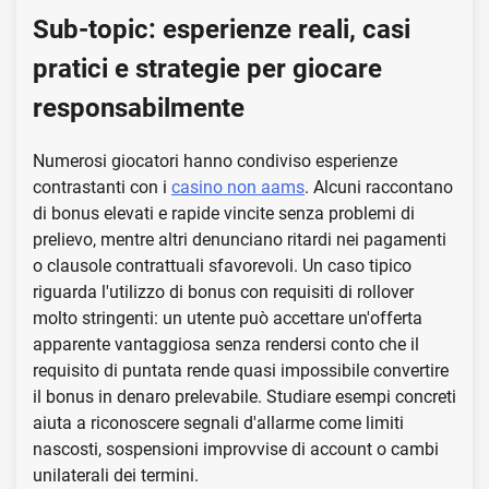
Sub-topic: esperienze reali, casi
pratici e strategie per giocare
responsabilmente
Numerosi giocatori hanno condiviso esperienze
contrastanti con i
casino non aams
. Alcuni raccontano
di bonus elevati e rapide vincite senza problemi di
prelievo, mentre altri denunciano ritardi nei pagamenti
o clausole contrattuali sfavorevoli. Un caso tipico
riguarda l'utilizzo di bonus con requisiti di rollover
molto stringenti: un utente può accettare un'offerta
apparente vantaggiosa senza rendersi conto che il
requisito di puntata rende quasi impossibile convertire
il bonus in denaro prelevabile. Studiare esempi concreti
aiuta a riconoscere segnali d'allarme come limiti
nascosti, sospensioni improvvise di account o cambi
unilaterali dei termini.