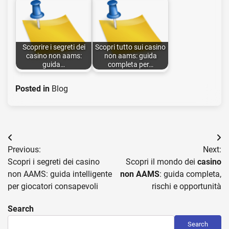
Scoprire i segreti dei
Scopri tutto sui casino
casino non aams:
non aams: guida
guida…
completa per…
Posted in
Blog
Post
Previous:
Next:
navigation
Scopri i segreti dei casino
Scopri il mondo dei
casino
non AAMS: guida intelligente
non AAMS
: guida completa,
per giocatori consapevoli
rischi e opportunità
Search
Search