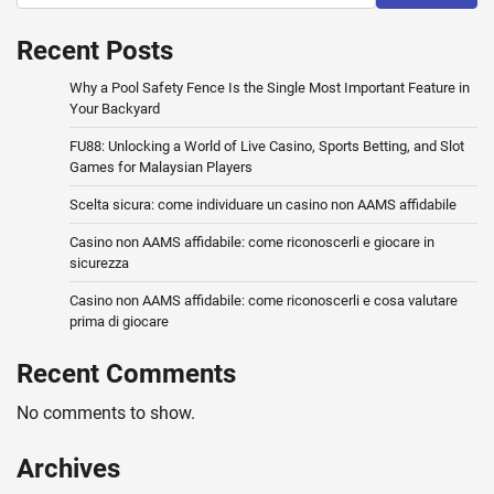
Recent Posts
Why a Pool Safety Fence Is the Single Most Important Feature in
Your Backyard
FU88: Unlocking a World of Live Casino, Sports Betting, and Slot
Games for Malaysian Players
Scelta sicura: come individuare un casino non AAMS affidabile
Casino non AAMS affidabile: come riconoscerli e giocare in
sicurezza
Casino non AAMS affidabile: come riconoscerli e cosa valutare
prima di giocare
Recent Comments
No comments to show.
Archives