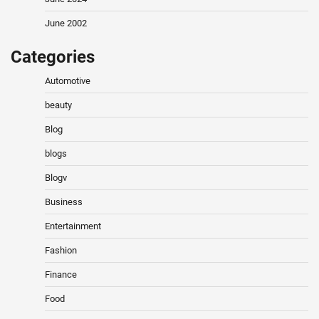
June 2002
Categories
Automotive
beauty
Blog
blogs
Blogv
Business
Entertainment
Fashion
Finance
Food