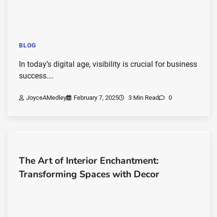
BLOG
In today’s digital age, visibility is crucial for business
success.…
JoyceAMedley
February 7, 2025
3 Min Read
0
The Art of Interior Enchantment:
Transforming Spaces with Decor