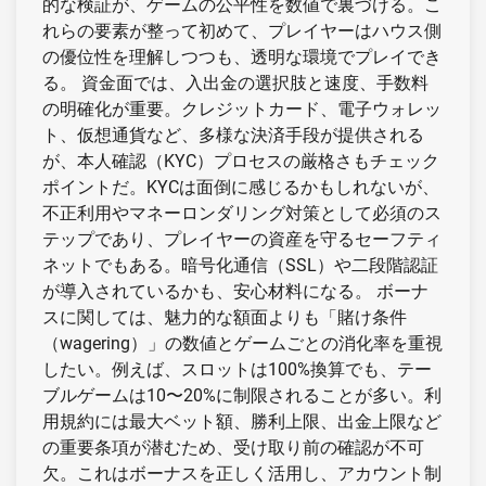
的な検証が、ゲームの公平性を数値で裏づける。こ
れらの要素が整って初めて、プレイヤーはハウス側
の優位性を理解しつつも、透明な環境でプレイでき
る。 資金面では、入出金の選択肢と速度、手数料
の明確化が重要。クレジットカード、電子ウォレッ
ト、仮想通貨など、多様な決済手段が提供される
が、本人確認（KYC）プロセスの厳格さもチェック
ポイントだ。KYCは面倒に感じるかもしれないが、
不正利用やマネーロンダリング対策として必須のス
テップであり、プレイヤーの資産を守るセーフティ
ネットでもある。暗号化通信（SSL）や二段階認証
が導入されているかも、安心材料になる。 ボーナ
スに関しては、魅力的な額面よりも「賭け条件
（wagering）」の数値とゲームごとの消化率を重視
したい。例えば、スロットは100%換算でも、テー
ブルゲームは10〜20%に制限されることが多い。利
用規約には最大ベット額、勝利上限、出金上限など
の重要条項が潜むため、受け取り前の確認が不可
欠。これはボーナスを正しく活用し、アカウント制