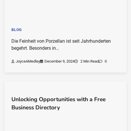
BLOG
Die Feinheit von Porzellan ist seit Jahrhunderten
begehrt. Besonders in…
JoyceAMedley
December 9, 2024
2 Min Read
0
Unlocking Opportunities with a Free
Business Directory