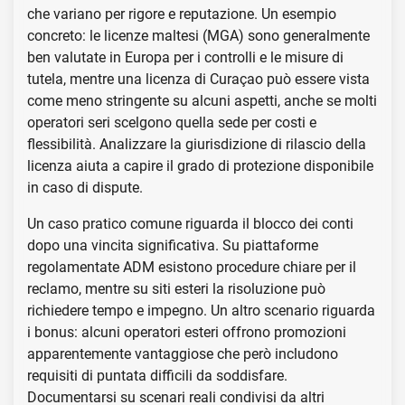
che variano per rigore e reputazione. Un esempio
concreto: le licenze maltesi (MGA) sono generalmente
ben valutate in Europa per i controlli e le misure di
tutela, mentre una licenza di Curaçao può essere vista
come meno stringente su alcuni aspetti, anche se molti
operatori seri scelgono quella sede per costi e
flessibilità. Analizzare la giurisdizione di rilascio della
licenza aiuta a capire il grado di protezione disponibile
in caso di dispute.
Un caso pratico comune riguarda il blocco dei conti
dopo una vincita significativa. Su piattaforme
regolamentate ADM esistono procedure chiare per il
reclamo, mentre su siti esteri la risoluzione può
richiedere tempo e impegno. Un altro scenario riguarda
i bonus: alcuni operatori esteri offrono promozioni
apparentemente vantaggiose che però includono
requisiti di puntata difficili da soddisfare.
Documentarsi su scenari reali condivisi da altri