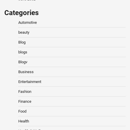
Categories
Automotive
beauty
Blog
blogs
Blogv
Business
Entertainment
Fashion
Finance
Food
Health