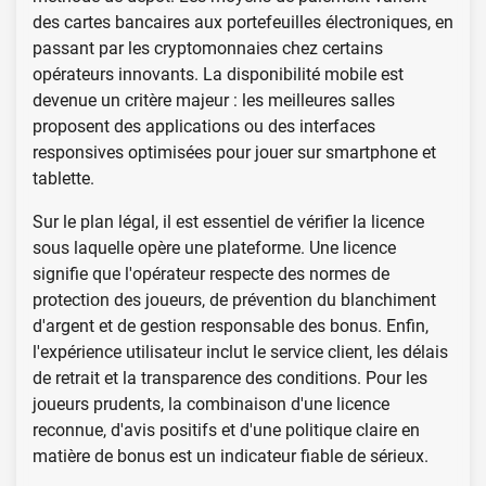
des cartes bancaires aux portefeuilles électroniques, en
passant par les cryptomonnaies chez certains
opérateurs innovants. La disponibilité mobile est
devenue un critère majeur : les meilleures salles
proposent des applications ou des interfaces
responsives optimisées pour jouer sur smartphone et
tablette.
Sur le plan légal, il est essentiel de vérifier la licence
sous laquelle opère une plateforme. Une licence
signifie que l'opérateur respecte des normes de
protection des joueurs, de prévention du blanchiment
d'argent et de gestion responsable des bonus. Enfin,
l'expérience utilisateur inclut le service client, les délais
de retrait et la transparence des conditions. Pour les
joueurs prudents, la combinaison d'une licence
reconnue, d'avis positifs et d'une politique claire en
matière de bonus est un indicateur fiable de sérieux.