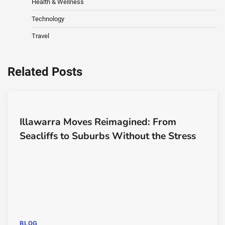
Health & Wellness
Technology
Travel
Related Posts
Illawarra Moves Reimagined: From
Seacliffs to Suburbs Without the Stress
BLOG