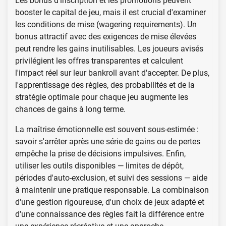
Les bonus d'inscription et les promotions peuvent
booster le capital de jeu, mais il est crucial d'examiner
les conditions de mise (wagering requirements). Un
bonus attractif avec des exigences de mise élevées
peut rendre les gains inutilisables. Les joueurs avisés
privilégient les offres transparentes et calculent
l'impact réel sur leur bankroll avant d'accepter. De plus,
l'apprentissage des règles, des probabilités et de la
stratégie optimale pour chaque jeu augmente les
chances de gains à long terme.
La maîtrise émotionnelle est souvent sous-estimée :
savoir s'arrêter après une série de gains ou de pertes
empêche la prise de décisions impulsives. Enfin,
utiliser les outils disponibles — limites de dépôt,
périodes d'auto-exclusion, et suivi des sessions — aide
à maintenir une pratique responsable. La combinaison
d'une gestion rigoureuse, d'un choix de jeux adapté et
d'une connaissance des règles fait la différence entre