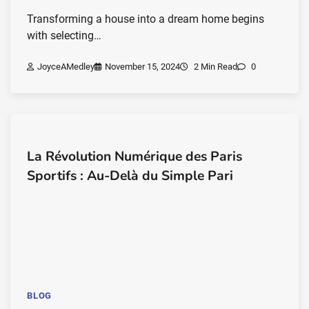
Transforming a house into a dream home begins
with selecting…
JoyceAMedley
November 15, 2024
2 Min Read
0
La Révolution Numérique des Paris
Sportifs : Au-Delà du Simple Pari
BLOG