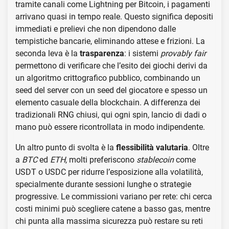
tramite canali come Lightning per Bitcoin, i pagamenti
arrivano quasi in tempo reale. Questo significa depositi
immediati e prelievi che non dipendono dalle
tempistiche bancarie, eliminando attese e frizioni. La
seconda leva è la
trasparenza
: i sistemi
provably fair
permettono di verificare che l’esito dei giochi derivi da
un algoritmo crittografico pubblico, combinando un
seed del server con un seed del giocatore e spesso un
elemento casuale della blockchain. A differenza dei
tradizionali RNG chiusi, qui ogni spin, lancio di dadi o
mano può essere ricontrollata in modo indipendente.
Un altro punto di svolta è la
flessibilità valutaria
. Oltre
a
BTC
ed
ETH
, molti preferiscono
stablecoin
come
USDT o USDC per ridurre l’esposizione alla volatilità,
specialmente durante sessioni lunghe o strategie
progressive. Le commissioni variano per rete: chi cerca
costi minimi può scegliere catene a basso gas, mentre
chi punta alla massima sicurezza può restare su reti