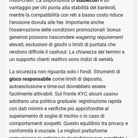
multi-chain. La disponibilità di
stablecoin
è un
vantaggio per chi punta alla stabilità del bankroll,
mentre la compatibilità con reti a basso costo riduce
l’erosione dovuta alle fee. Importante anche
l’osservazione delle condizioni promozionali: bonus
generosi possono nascondere
wagering requirement
elevati, esclusioni di giochi o limiti di puntata che
rendono difficile il cashout. La chiarezza dei termini e
un supporto clienti reattivo sono indizi di serietà.
La sicurezza non riguarda solo i fondi. Strumenti di
gioco responsabile
come limiti di deposito,
autoesclusione e time-out dovrebbero essere
facilmente attivabili. Sul fronte
KYC
, alcuni
casino
adottano una politica graduale: registrazione rapida
con dati minimi e verifiche più approfondite al
superamento di soglie di rischio o in caso di
comportamenti sospetti. Questo equilibrio tra privacy e
conformità è cruciale. Le migliori piattaforme