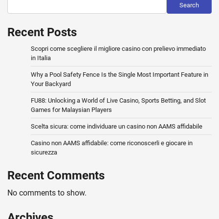
Search
Recent Posts
Scopri come scegliere il migliore casino con prelievo immediato
in Italia
Why a Pool Safety Fence Is the Single Most Important Feature in
Your Backyard
FU88: Unlocking a World of Live Casino, Sports Betting, and Slot
Games for Malaysian Players
Scelta sicura: come individuare un casino non AAMS affidabile
Casino non AAMS affidabile: come riconoscerli e giocare in
sicurezza
Recent Comments
No comments to show.
Archives