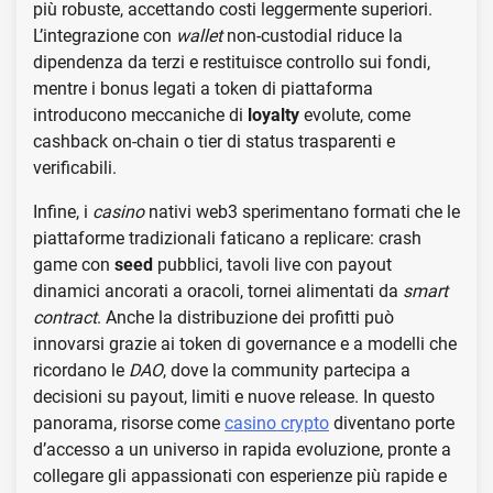
più robuste, accettando costi leggermente superiori.
L’integrazione con
wallet
non-custodial riduce la
dipendenza da terzi e restituisce controllo sui fondi,
mentre i bonus legati a token di piattaforma
introducono meccaniche di
loyalty
evolute, come
cashback on-chain o tier di status trasparenti e
verificabili.
Infine, i
casino
nativi web3 sperimentano formati che le
piattaforme tradizionali faticano a replicare: crash
game con
seed
pubblici, tavoli live con payout
dinamici ancorati a oracoli, tornei alimentati da
smart
contract
. Anche la distribuzione dei profitti può
innovarsi grazie ai token di governance e a modelli che
ricordano le
DAO
, dove la community partecipa a
decisioni su payout, limiti e nuove release. In questo
panorama, risorse come
casino crypto
diventano porte
d’accesso a un universo in rapida evoluzione, pronte a
collegare gli appassionati con esperienze più rapide e