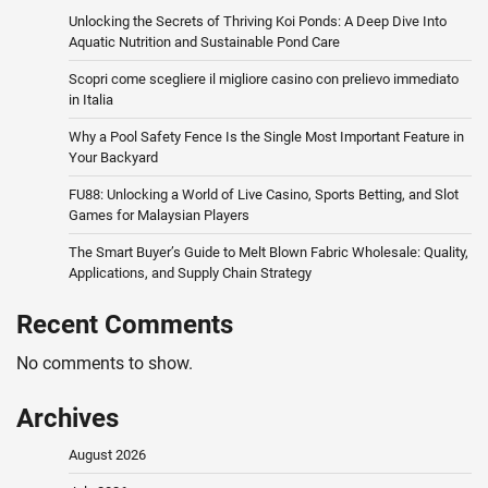
Unlocking the Secrets of Thriving Koi Ponds: A Deep Dive Into
Aquatic Nutrition and Sustainable Pond Care
Scopri come scegliere il migliore casino con prelievo immediato
in Italia
Why a Pool Safety Fence Is the Single Most Important Feature in
Your Backyard
FU88: Unlocking a World of Live Casino, Sports Betting, and Slot
Games for Malaysian Players
The Smart Buyer’s Guide to Melt Blown Fabric Wholesale: Quality,
Applications, and Supply Chain Strategy
Recent Comments
No comments to show.
Archives
August 2026