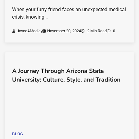
When your furry friend faces an unexpected medical
crisis, knowing…
JoyceAMedley
November 20, 2024
2 Min Read
0
A Journey Through Arizona State
University: Culture, Style, and Tradition
BLOG