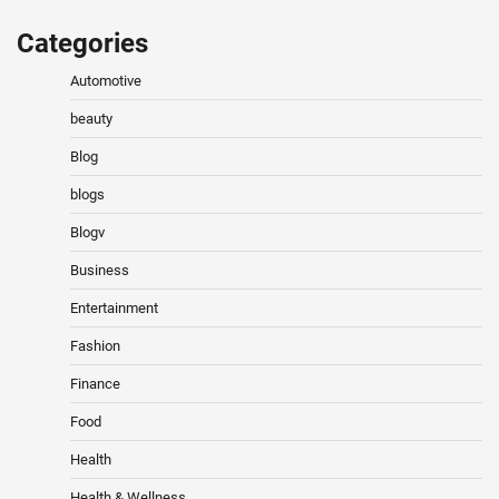
Categories
Automotive
beauty
Blog
blogs
Blogv
Business
Entertainment
Fashion
Finance
Food
Health
Health & Wellness