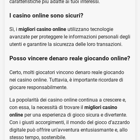
caratteristiche più adatte ai tuoi interessi.
I casino online sono sicuri?
Sì, i
migliori casino online
utilizzano tecnologie
avanzate per proteggere le informazioni personali degli
utenti e garantire la sicurezza delle loro transazioni.
Posso vincere denaro reale giocando online?
Certo, molti giocatori vincono denaro reale giocando
nei casino online. Tuttavia, è importante ricordare di
giocare responsabilmente.
La popolarità dei casino online continua a crescere e,
con essa, la necessità di trovare il
migliori casino
online
per una esperienza di gioco sicura e divertente.
Con i giusti accorgimenti, il mondo del gioco d’azzardo
digitale può offrire un’avventura entusiasmante e, allo
stesso tempo, sostenibile.