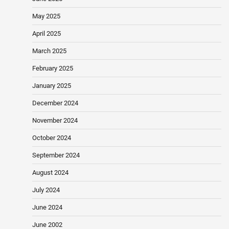
May 2025
April 2025
March 2025
February 2025
January 2025
December 2024
November 2024
October 2024
September 2024
August 2024
July 2024
June 2024
June 2002