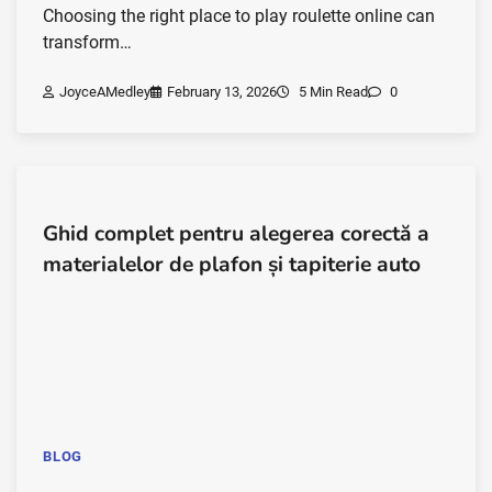
Choosing the right place to play roulette online can
transform…
JoyceAMedley
February 13, 2026
5 Min Read
0
Ghid complet pentru alegerea corectă a
materialelor de plafon și tapiterie auto
BLOG