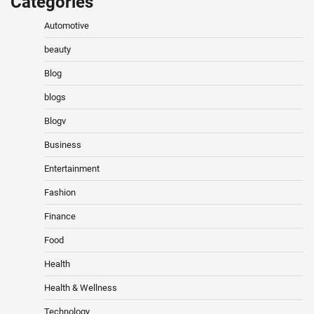
Categories
Automotive
beauty
Blog
blogs
Blogv
Business
Entertainment
Fashion
Finance
Food
Health
Health & Wellness
Technology