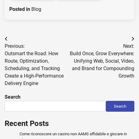
Posted in
Blog
Post
Previous:
Next:
navigation
Outsmart the Road: How
Build Once, Grow Everywhere:
Route, Optimization,
Unifying Web, Social, Video,
Scheduling, and Tracking
and Brand for Compounding
Create a High-Performance
Growth
Delivery Engine
Search
Search
Recent Posts
Come riconoscere un casino non AAMS affidabile e giocare in