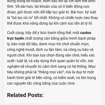
dừng đúng kế hoạch, hôm sau trở lại với tâm thế bình
tĩnh. Về dài hạn, tài khoản của cô ít biến động cực
đoan, giữ được vốn để tiếp tục giải trí. Bài học: kỷ luật
là “bộ lọc rủi ro” tốt nhất. Không có chiến lược nào thay
thế được khả năng dừng lại khi cảm xúc lấn át lý trí.
Cuối cùng, hãy để ý bức tranh tổng thể: một
casino
trực tuyến
chất lượng cân bằng giữa minh bạch pháp
lý, bảo mật dữ liệu, danh mục trò chơi chuẩn mực,
công nghệ mượt, dịch vụ tận tâm, và công cụ bảo vệ
người chơi. Khi bạn lựa chọn đúng sân chơi, hiểu xác
suất–luật lệ, và xây dựng thói quen quản trị vốn,
trải
nghiệm
sẽ chuyển từ cảm tính sang có hệ thống. Mục
tiêu không phải là “thắng mọi ván”, mà là duy trì một
hành trình giải trí bền vững, có kiểm soát, và tôn trọng
các nguyên tắc công bằng của cuộc chơi.
Related Posts: