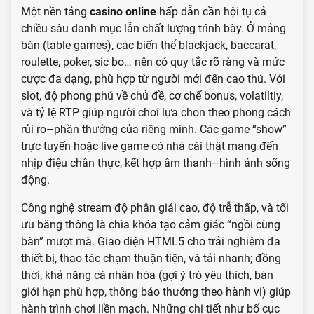
Một nền tảng
casino online
hấp dẫn cần hội tụ cả
chiều sâu danh mục lẫn chất lượng trình bày. Ở mảng
bàn (table games), các biến thể blackjack, baccarat,
roulette, poker, sic bo… nên có quy tắc rõ ràng và mức
cược đa dạng, phù hợp từ người mới đến cao thủ. Với
slot, độ phong phú về chủ đề, cơ chế bonus, volatiltiy,
và tỷ lệ RTP giúp người chơi lựa chọn theo phong cách
rủi ro–phần thưởng của riêng mình. Các game “show”
trực tuyến hoặc live game có nhà cái thật mang đến
nhịp điệu chân thực, kết hợp âm thanh–hình ảnh sống
động.
Công nghệ stream độ phân giải cao, độ trễ thấp, và tối
ưu băng thông là chìa khóa tạo cảm giác “ngồi cùng
bàn” mượt mà. Giao diện HTML5 cho trải nghiệm đa
thiết bị, thao tác chạm thuận tiện, và tải nhanh; đồng
thời, khả năng cá nhân hóa (gợi ý trò yêu thích, bàn
giới hạn phù hợp, thông báo thưởng theo hành vi) giúp
hành trình chơi liền mạch. Những chi tiết như bố cục