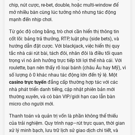
chip, nút cược, re-bet, double, hoặc multi-window để
mở nhiều bàn cùng lúc tưởng nhỏ nhưng tác động
mạnh đến nhịp chơi.
Từ góc độ công bằng, trò chơi cần hiển thị thông tin
cốt lõi: bảng trả thưởng, RTP, luật phụ (side bets), và
hướng dẫn đặt cược. Với blackjack, việc hiển thị quy
tắc nhà cái rút bài, tách đôi, nhân đôi là điều tối quan
trọng vì nó ảnh hưởng trực tiếp tới lợi thế nhà cái. Với
roulette, bạn nên thấy rõ loại bánh (châu Âu hay Mỹ), vì
số lượng ô 0 khác nhau tác động lớn đến tỷ lệ. Một
casino trực tuyến
đẳng cấp thường hợp tác với các
nhà phát triển danh tiếng, cập nhật phiên bản mới
thường xuyên, và có bàn VIP/giới hạn cao lẫn bàn
micro cho người mới.
Thanh toán và quản trị vốn là phần không thể thiếu
của trải nghiệm. Quy trình nạp–rút trực quan, thời gian
xử lý minh bạch, lưu trữ lịch sử giao dịch chi tiết, và