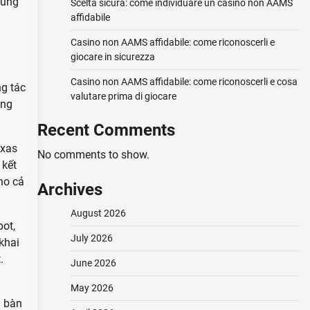
cùng
Scelta sicura: come individuare un casino non AAMS
affidabile
Casino non AAMS affidabile: come riconoscerli e
giocare in sicurezza
Casino non AAMS affidabile: come riconoscerli e cosa
ng tác
valutare prima di giocare
ong
Recent Comments
exas
No comments to show.
 kết
ho cả
Archives
August 2026
pot,
July 2026
 khai
.
June 2026
May 2026
i bàn