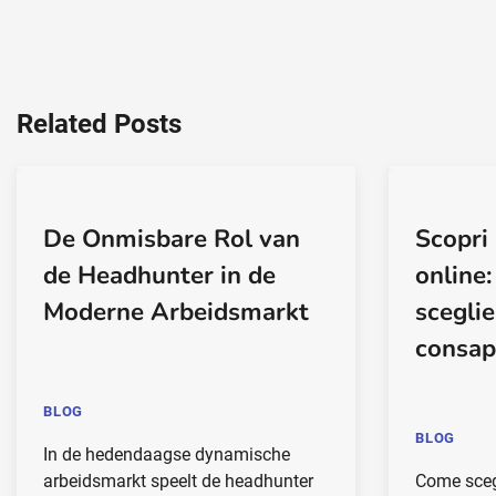
Related Posts
De Onmisbare Rol van
Scopri 
de Headhunter in de
online:
Moderne Arbeidsmarkt
sceglie
consap
BLOG
BLOG
In de hedendaagse dynamische
arbeidsmarkt speelt de headhunter
Come scegl