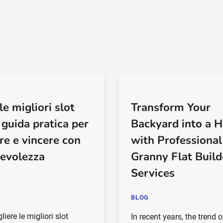
le migliori slot
Transform Your
 guida pratica per
Backyard into a 
re e vincere con
with Professional
evolezza
Granny Flat Build
Services
BLOG
iere le migliori slot
In recent years, the trend 