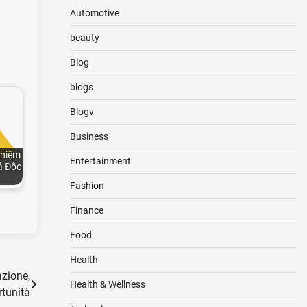
Automotive
beauty
Blog
blogs
Blogv
Business
ghiệm
Entertainment
á Độc
Fashion
Finance
Food
Health
azione,
Health & Wellness
rtunità