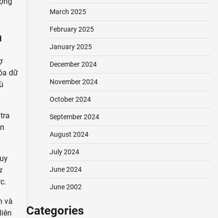
cộng
March 2025
February 2025
m
January 2025
ợ
December 2024
óa dữ
November 2024
ù
October 2024
tra
September 2024
ẩn
August 2024
July 2024
quy
June 2024
ư
c.
June 2002
n và
Categories
liên