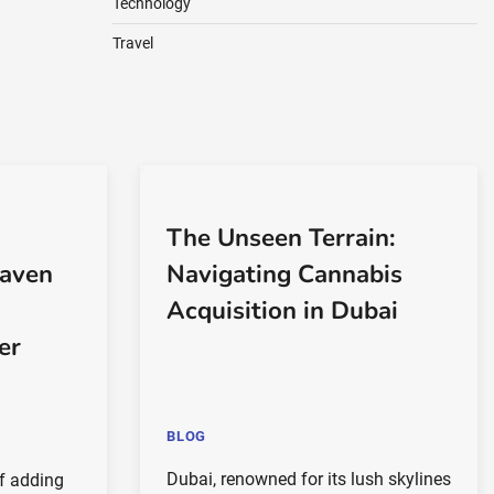
Technology
Travel
The Unseen Terrain:
Haven
Navigating Cannabis
Acquisition in Dubai
er
BLOG
Dubai, renowned for its lush skylines
of adding