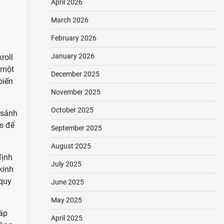
April 2026
March 2026
February 2026
January 2026
roll
 một
December 2025
biến
November 2025
October 2025
 sảnh
ts để
September 2025
August 2025
định
July 2025
kinh
 quy
June 2025
May 2025
 áp
April 2025