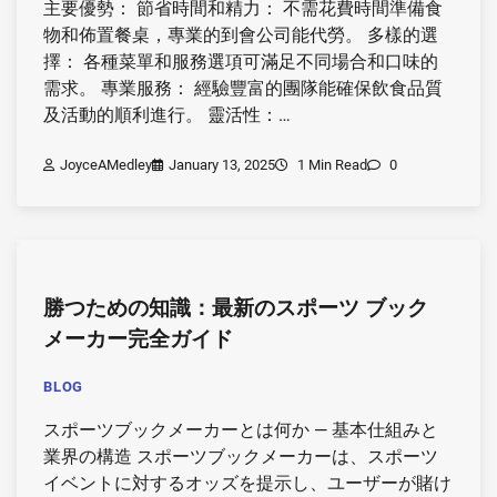
主要優勢： 節省時間和精力： 不需花費時間準備食
物和佈置餐桌，專業的到會公司能代勞。 多樣的選
擇： 各種菜單和服務選項可滿足不同場合和口味的
需求。 專業服務： 經驗豐富的團隊能確保飲食品質
及活動的順利進行。 靈活性：…
JoyceAMedley
January 13, 2025
1 Min Read
0
勝つための知識：最新のスポーツ ブック
メーカー完全ガイド
BLOG
スポーツブックメーカーとは何か — 基本仕組みと
業界の構造 スポーツブックメーカーは、スポーツ
イベントに対するオッズを提示し、ユーザーが賭け