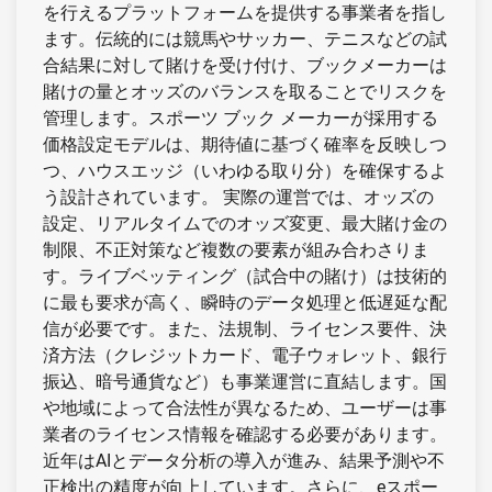
を行えるプラットフォームを提供する事業者を指し
ます。伝統的には競馬やサッカー、テニスなどの試
合結果に対して賭けを受け付け、ブックメーカーは
賭けの量とオッズのバランスを取ることでリスクを
管理します。スポーツ ブック メーカーが採用する
価格設定モデルは、期待値に基づく確率を反映しつ
つ、ハウスエッジ（いわゆる取り分）を確保するよ
う設計されています。 実際の運営では、オッズの
設定、リアルタイムでのオッズ変更、最大賭け金の
制限、不正対策など複数の要素が組み合わさりま
す。ライブベッティング（試合中の賭け）は技術的
に最も要求が高く、瞬時のデータ処理と低遅延な配
信が必要です。また、法規制、ライセンス要件、決
済方法（クレジットカード、電子ウォレット、銀行
振込、暗号通貨など）も事業運営に直結します。国
や地域によって合法性が異なるため、ユーザーは事
業者のライセンス情報を確認する必要があります。
近年はAIとデータ分析の導入が進み、結果予測や不
正検出の精度が向上しています。さらに、eスポー