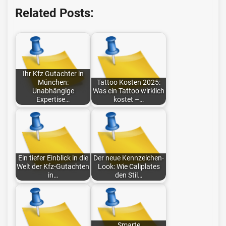
Related Posts:
Ihr Kfz Gutachter in
München:
Tattoo Kosten 2025:
Unabhängige
Was ein Tattoo wirklich
Expertise…
kostet –…
Ein tiefer Einblick in die
Der neue Kennzeichen-
Welt der Kfz-Gutachten
Look: Wie Caliplates
in…
den Stil…
Smarte