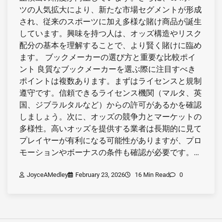
ツの人気拡大により、新たな市場セグメントが形成
され、従来のスポーツに加え多様な賭け商品が誕生
しています。興味を持つ人は、オッズ構造やリスク
配分の基本を理解することで、より賢く賭けに臨め
ます。 ブックメーカーの選び方と重要な比較ポイ
ント 良質なブックメーカーを選ぶ際に注目すべき
ポイントは複数あります。まずはライセンスと規制
遵守です。信頼できるライセンス機関（マルタ、英
国、ジブラルタルなど）からの許可があるかを確認
しましょう。次に、オッズの競争力とマーケットの
多様性。高いオッズを提供する業者は長期的に見て
プレイヤーが有利になる可能性がありますが、プロ
モーションやボーナスの条件も確認が必要です。…
JoyceAMedley
February 23, 2026
16 Min Read
0