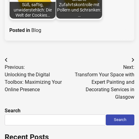
Süß, saftig,
Zufahrtskontrolle mit
unwiderstehlich: Die
Pollern und Schranken:
Welt der Cookies…
…
Posted in
Blog
Post
Previous:
Next:
navigation
Unlocking the Digital
Transform Your Space with
Toolbox: Maximizing Your
Expert Painting and
Online Presence
Decorating Services in
Glasgow
Search
Search
Recent Posts