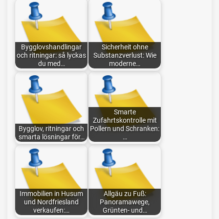
Bygglovshandlingar
Sicherheit ohne
och ritningar: så lyckas
Substanzverlust: Wie
du med…
moderne…
Smarte
Zufahrtskontrolle mit
Bygglov, ritningar och
Pollern und Schranken:
smarta lösningar för…
…
Immobilien in Husum
Allgäu zu Fuß:
und Nordfriesland
Panoramawege,
verkaufen:…
Grünten- und…