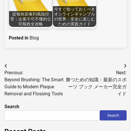
今すぐ知っておくべき
從報稅節奏到風險控
オンラインギャンブル
管：企業不可不懂的公
の世界：安全に楽しむ
司報稅全攻略
ための実践ガイド
Posted in
Blog
Post
Previous:
Next:
navigation
Beyond Brushing: The Smart
勝つための知識：最新のスポ
Guide to Modern Plaque
ーツ ブック メーカー完全ガ
Removal and Flossing Tools
イド
Search
Search