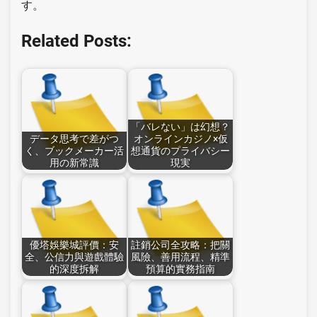
す。
Related Posts:
「バレない」は幻想？
データ思考で差がつ
オンラインカジノ×仮
く、ブックメーカー活
想通貨のプライバシー
用の新常識
現実
優塔娛樂城評價：安
註銷公司全攻略：把關
全、公信力與遊戲體驗
風險、善用流程、精準
的深度拆解
預算的實務指南