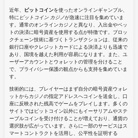
近年、
ビットコイン
を使ったオンラインギャンブル、
特に
ビットコイン カジノ
が急速に注目を集めていま
す。通常のオンラインカジノと異なり、入出金やベッ
トの決済に暗号資産を使用する点が特徴です。ブロッ
クチェーン技術に基づくトランザクションは、従来の
銀行口座やクレジットカードによる決済よりも迅速で
あり、国境を越えた利用が容易になります。また、ユ
ーザーアカウントとウォレットの管理を分けること
で、プライバシー保護の観点からも支持を集めていま
す。
技術的には、プレイヤーはまず自分の暗号資産ウォレ
ットからカジノの指定アドレスへコインを送金し、口
座に反映された残高でゲームをプレイします。多くの
サイトではビットコイン以外にもイーサリアムやステ
ーブルコインを受け付けることが増えており、通貨の
選択肢が広がっています。さらに一部のサービスはス
マートコントラクトを活用し、公平性を証明する