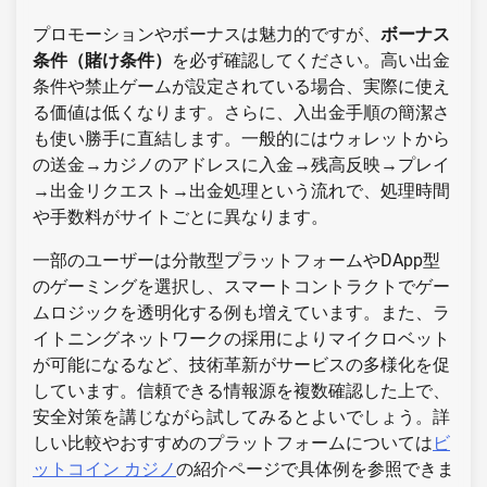
プロモーションやボーナスは魅力的ですが、
ボーナス
条件（賭け条件）
を必ず確認してください。高い出金
条件や禁止ゲームが設定されている場合、実際に使え
る価値は低くなります。さらに、入出金手順の簡潔さ
も使い勝手に直結します。一般的にはウォレットから
の送金→カジノのアドレスに入金→残高反映→プレイ
→出金リクエスト→出金処理という流れで、処理時間
や手数料がサイトごとに異なります。
一部のユーザーは分散型プラットフォームやDApp型
のゲーミングを選択し、スマートコントラクトでゲー
ムロジックを透明化する例も増えています。また、ラ
イトニングネットワークの採用によりマイクロベット
が可能になるなど、技術革新がサービスの多様化を促
しています。信頼できる情報源を複数確認した上で、
安全対策を講じながら試してみるとよいでしょう。詳
しい比較やおすすめのプラットフォームについては
ビ
ットコイン カジノ
の紹介ページで具体例を参照できま