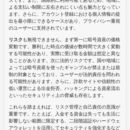
ズです。また、国際的に利用可能であるため、地域に
よる支払い制限に左右されにくい点も魅力となってい
ます。さらに、アカウント登録における個人情報の提
出を最小限にできるケースがあり、プライバシー重視
のユーザーに支持されています。
リスク
も無視できません。まず第一に暗号資産の価格
変動です。勝利した時点の価値が数時間で大きく変動
する可能性があり、実際に受け取る金額は想定と異な
ることがあります。次に法的リスクです。国や地域に
よっては暗号資産を使ったギャンブルが禁止または規
制の対象となっており、ユーザーが法的責任を問われ
る可能性があります。さらに、詐欺サイトや信頼性の
低い運営による出金拒否、ハッキングによる資産流出
といったセキュリティ上の脅威も存在します。
これらを踏まえれば、リスク管理と自己責任の意識が
重要です。たとえば、入金する資金は失っても生活に
影響しない範囲に限定する、二段階認証やハードウェ
アウォレットを活用してセキュリティを強化するなど