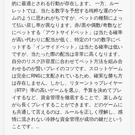
的に最適とされる行動が存在します。 一方、ルー
レットでは、当たる数字を予想する纯粹な運のゲー
ムのように思われがちですが、ベットの種類によっ
て払い戻し率が異なります。赤/黒や偶数/奇数など
にベットする「アウトサイドベット」は当たる確率
が高い代わりに配当が低く、特定の1つの数字にベ
ットする「インサイドベット」は当たる確率は低い
ですが、当たった際の配当は非常に高くなります。
自分のリスク許容度に合わせてベット方法を組み合
わせるのが賢いプレイのコツです。スロットゲーム
は完全にRNGに支配されているため、確実な勝ち方
は存在しません。しかし、リターントゥプレイヤー
（RTP）率の高いゲームを選ぶ、予算を決めてプレ
イするなど、資金管理を徹底することで、楽しみな
がら長くプレイすることができます。どのゲームに
も共通して言えるのは、ルールを正しく理解し、感
情に流されない冷静な資金管理が成功の鍵だという
ことです。…