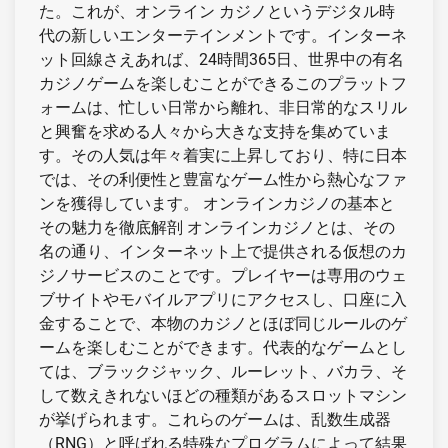
た。これが、オンライン カジノというデジタル時
代の新しいエンターテインメントです。インターネ
ット回線さえあれば、24時間365日、世界中の有名
カジノゲームを楽しむことができるこのプラットフ
ォームは、忙しい日常から離れ、非日常的なスリル
と興奮を求める人々から大きな支持を集めていま
す。その人気は年々着実に上昇しており、特に日本
では、その利便性と豊富なゲーム性から熱心なファ
ンを獲得しています。 オンラインカジノの基本と
その魅力を徹底解剖 オンラインカジノとは、その
名の通り、インターネット上で提供される仮想のカ
ジノサービスのことです。プレイヤーは専用のウェ
ブサイトやモバイルアプリにアクセスし、口座に入
金することで、本物のカジノとほぼ同じルールのゲ
ームを楽しむことができます。代表的なゲームとし
ては、ブラックジャック、ルーレット、バカラ、そ
して数えきれないほどの種類があるスロットマシン
が挙げられます。これらのゲームは、乱数生成器
（RNG）と呼ばれる特殊なプログラムによって結果