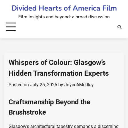
Skip
Divided Hearts of America Film
to
Film insights and beyond: a broad discussion
content
Whispers of Colour: Glasgow’s
Hidden Transformation Experts
Posted on
July 25, 2025
by
JoyceAMedley
Craftsmanship Beyond the
Brushstroke
Glasgow’s architectural tapestry demands a discerning