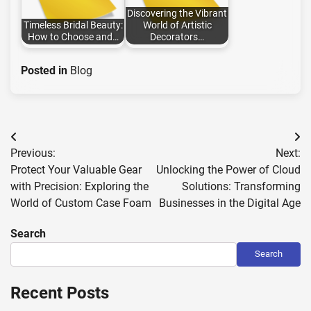
Discovering the Vibrant
Timeless Bridal Beauty:
World of Artistic
How to Choose and…
Decorators…
Posted in
Blog
Post
Previous:
Next:
navigation
Protect Your Valuable Gear
Unlocking the Power of Cloud
with Precision: Exploring the
Solutions: Transforming
World of Custom Case Foam
Businesses in the Digital Age
Search
Search
Recent Posts