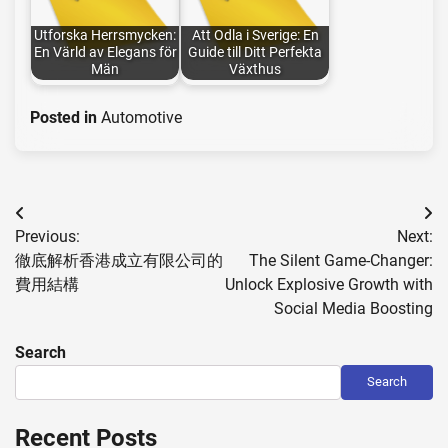
Utforska Herrsmycken:
Att Odla i Sverige: En
En Värld av Elegans för
Guide till Ditt Perfekta
Män
Växthus
Posted in
Automotive
Post
Previous:
Next:
navigation
徹底解析香港成立有限公司的
The Silent Game-Changer:
費用結構
Unlock Explosive Growth with
Social Media Boosting
Search
Search
Recent Posts