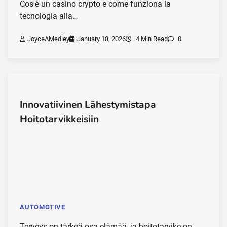
Cos'è un casino crypto e come funziona la
tecnologia alla…
JoyceAMedley
January 18, 2026
4 Min Read
0
Innovatiivinen Lähestymistapa
Hoitotarvikkeisiin
AUTOMOTIVE
Terveys on tärkeä osa elämää, ja hoitotarvike on