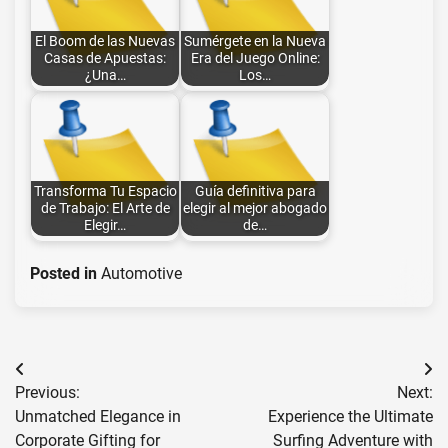
El Boom de las Nuevas
Sumérgete en la Nueva
Casas de Apuestas:
Era del Juego Online:
¿Una…
Los…
Transforma Tu Espacio
Guía definitiva para
de Trabajo: El Arte de
elegir al mejor abogado
Elegir…
de…
Posted in
Automotive
Post
Previous:
Next:
navigation
Unmatched Elegance in
Experience the Ultimate
Corporate Gifting for
Surfing Adventure with