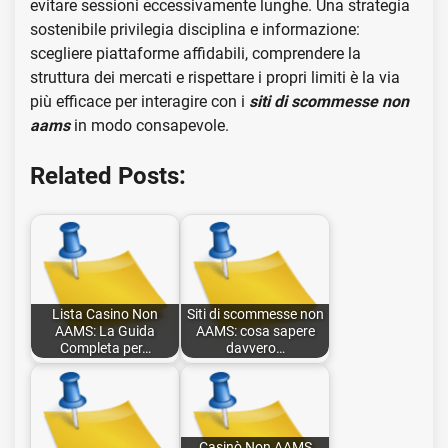
evitare sessioni eccessivamente lunghe. Una strategia
sostenibile privilegia disciplina e informazione:
scegliere piattaforme affidabili, comprendere la
struttura dei mercati e rispettare i propri limiti è la via
più efficace per interagire con i
siti di scommesse non
aams
in modo consapevole.
Related Posts:
Lista Casino Non
Siti di scommesse non
AAMS: La Guida
AAMS: cosa sapere
Completa per…
davvero…
Casinò Non AAMS