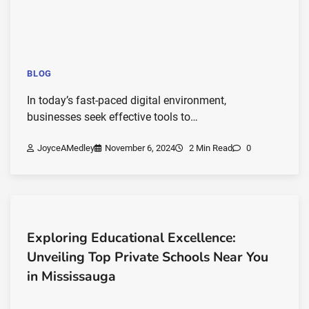
BLOG
In today’s fast-paced digital environment,
businesses seek effective tools to…
JoyceAMedley
November 6, 2024
2 Min Read
0
Exploring Educational Excellence:
Unveiling Top Private Schools Near You
in Mississauga