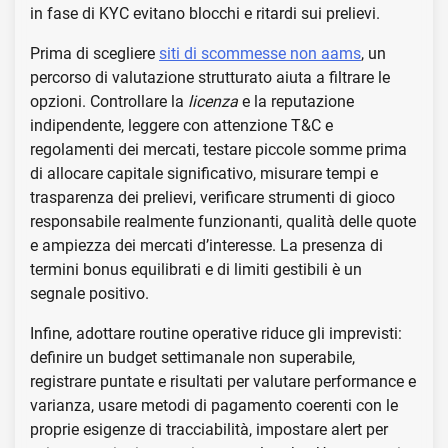
in fase di KYC evitano blocchi e ritardi sui prelievi.
Prima di scegliere
siti di scommesse non aams
, un
percorso di valutazione strutturato aiuta a filtrare le
opzioni. Controllare la
licenza
e la reputazione
indipendente, leggere con attenzione T&C e
regolamenti dei mercati, testare piccole somme prima
di allocare capitale significativo, misurare tempi e
trasparenza dei prelievi, verificare strumenti di gioco
responsabile realmente funzionanti, qualità delle quote
e ampiezza dei mercati d’interesse. La presenza di
termini bonus equilibrati e di limiti gestibili è un
segnale positivo.
Infine, adottare routine operative riduce gli imprevisti:
definire un budget settimanale non superabile,
registrare puntate e risultati per valutare performance e
varianza, usare metodi di pagamento coerenti con le
proprie esigenze di tracciabilità, impostare alert per