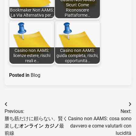
Sicuri: Come
Bookmaker Non AAMS:
Riconoscere
La Via Alternativa per…
Piattaforme…
Casino non AAMS:
Casino non AAMS:
licenze estere, rischi
guida completa, rischi,
reali e…
opportunità…
Posted in
Blog
Post
Previous:
Next:
navigation
勝ち筋だけに頼らない、賢く
Casino non AAMS: cosa sono
楽しむ
オンライン カジノ
最
davvero e come valutarli con
前線
lucidità