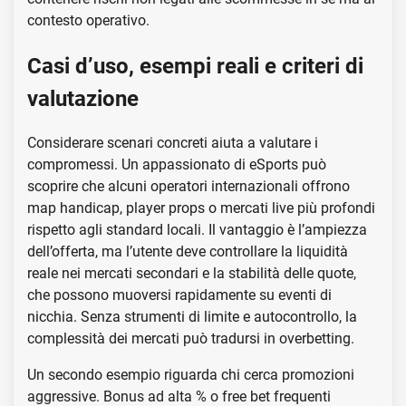
contesto operativo.
Casi d’uso, esempi reali e criteri di
valutazione
Considerare scenari concreti aiuta a valutare i
compromessi. Un appassionato di eSports può
scoprire che alcuni operatori internazionali offrono
map handicap, player props o mercati live più profondi
rispetto agli standard locali. Il vantaggio è l’ampiezza
dell’offerta, ma l’utente deve controllare la liquidità
reale nei mercati secondari e la stabilità delle quote,
che possono muoversi rapidamente su eventi di
nicchia. Senza strumenti di limite e autocontrollo, la
complessità dei mercati può tradursi in overbetting.
Un secondo esempio riguarda chi cerca promozioni
aggressive. Bonus ad alta % o free bet frequenti