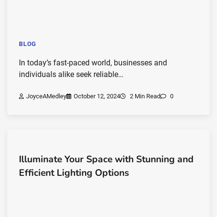
BLOG
In today’s fast-paced world, businesses and
individuals alike seek reliable…
JoyceAMedley
October 12, 2024
2 Min Read
0
Illuminate Your Space with Stunning and
Efficient Lighting Options