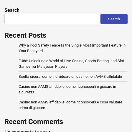
Search
Search
Recent Posts
Why a Pool Safety Fence Is the Single Most Important Feature in
Your Backyard
FU88: Unlocking a World of Live Casino, Sports Betting, and Slot
Games for Malaysian Players
Scelta sicura: come individuare un casino non AAMS affidabile
Casino non AAMS affidabile: come riconoscerli e giocare in
sicurezza
Casino non AAMS affidabile: come riconoscerli e cosa valutare
prima di giocare
Recent Comments