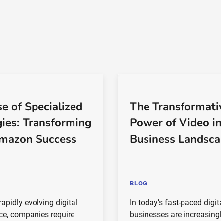
se of Specialized
The Transformati
gies: Transforming
Power of Video in
mazon Success
Business Landsca
BLOG
rapidly evolving digital
In today’s fast-paced digit
ce, companies require
businesses are increasingl