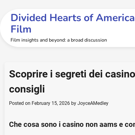
Skip
to
Divided Hearts of America
content
Film
Film insights and beyond: a broad discussion
Scoprire i segreti dei casin
consigli
Posted on
February 15, 2026
by
JoyceAMedley
Che cosa sono i casino non aams e c