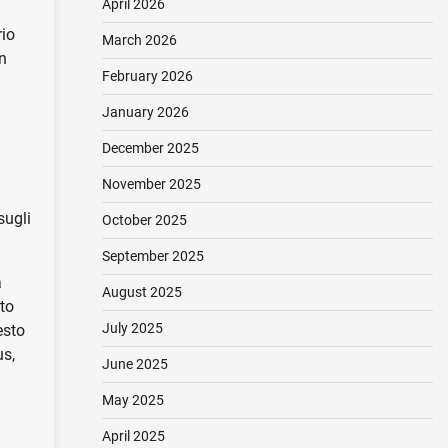
April 2026
rio
March 2026
in
February 2026
January 2026
December 2025
November 2025
sugli
October 2025
September 2025
a
August 2025
ato
July 2025
esto
us,
June 2025
May 2025
April 2025