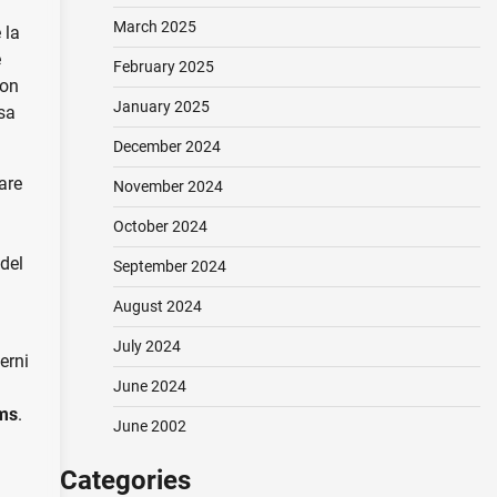
March 2025
 la
e
February 2025
con
January 2025
osa
December 2024
tare
November 2024
October 2024
 del
September 2024
August 2024
July 2024
erni
June 2024
ms
.
June 2002
Categories