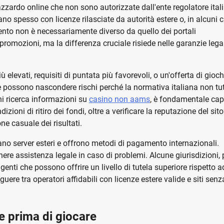
zzardo online che non sono autorizzate dall'ente regolatore ital
spesso con licenze rilasciate da autorità estere o, in alcuni c
ento non è necessariamente diverso da quello dei portali
romozioni, ma la differenza cruciale risiede nelle garanzie legal
ù elevati, requisiti di puntata più favorevoli, o un'offerta di gioc
te possono nascondere rischi perché la normativa italiana non tu
chi ricerca informazioni su
casino non aams
, è fondamentale capi
ioni di ritiro dei fondi, oltre a verificare la reputazione del sito
ne casuale dei risultati.
no server esteri e offrono metodi di pagamento internazionali.
nere assistenza legale in caso di problemi. Alcune giurisdizioni, 
ngenti che possono offrire un livello di tutela superiore rispetto a
ere tra operatori affidabili con licenze estere valide e siti senz
re prima di giocare