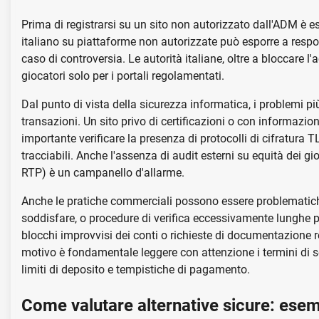
Prima di registrarsi su un sito non autorizzato dall'ADM è ess
italiano su piattaforme non autorizzate può esporre a responsa
caso di controversia. Le autorità italiane, oltre a bloccare l
giocatori solo per i portali regolamentati.
Dal punto di vista della sicurezza informatica, i problemi pi
transazioni. Un sito privo di certificazioni o con informazion
importante verificare la presenza di protocolli di cifratura
tracciabili. Anche l'assenza di audit esterni su equità dei g
RTP) è un campanello d'allarme.
Anche le pratiche commerciali possono essere problematiche:
soddisfare, o procedure di verifica eccessivamente lunghe pe
blocchi improvvisi dei conti o richieste di documentazione re
motivo è fondamentale leggere con attenzione i termini di se
limiti di deposito e tempistiche di pagamento.
Come valutare alternative sicure: esemp