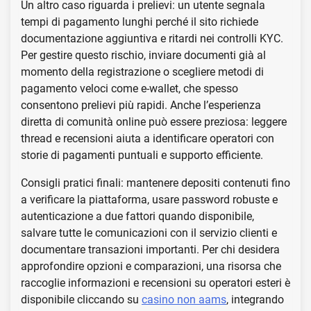
Un altro caso riguarda i prelievi: un utente segnala
tempi di pagamento lunghi perché il sito richiede
documentazione aggiuntiva e ritardi nei controlli KYC.
Per gestire questo rischio, inviare documenti già al
momento della registrazione o scegliere metodi di
pagamento veloci come e-wallet, che spesso
consentono prelievi più rapidi. Anche l’esperienza
diretta di comunità online può essere preziosa: leggere
thread e recensioni aiuta a identificare operatori con
storie di pagamenti puntuali e supporto efficiente.
Consigli pratici finali: mantenere depositi contenuti fino
a verificare la piattaforma, usare password robuste e
autenticazione a due fattori quando disponibile,
salvare tutte le comunicazioni con il servizio clienti e
documentare transazioni importanti. Per chi desidera
approfondire opzioni e comparazioni, una risorsa che
raccoglie informazioni e recensioni su operatori esteri è
disponibile cliccando su
casino non aams
, integrando