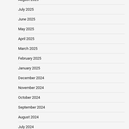
July 2025
June 2025
May 2025
April 2025
March 2025
February 2025
January 2025
December 2024
November 2024
October 2024
September 2024
August 2024
July 2024