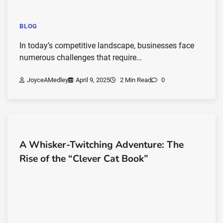
BLOG
In today’s competitive landscape, businesses face
numerous challenges that require…
JoyceAMedley
April 9, 2025
2 Min Read
0
A Whisker-Twitching Adventure: The
Rise of the “Clever Cat Book”