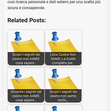
così ricerca personale e dati esterni per una scelta più
sicura e consapevole.
Related Posts:
Scopri i segreti dei
Lista Casino Non
casino non AAMS:
AAMS: La Guida
cosa sapere…
Completa per…
Scoprire i segreti dei
Scopri i segreti dei
casino non AAMS:
casino non aams:
cosa sapere…
rischi,…