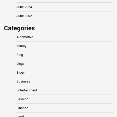
June 2024
June 2002
Categories
Automotive
beauty
Blog
blogs
Blogv
Business
Entertainment
Fashion
Finance
Food