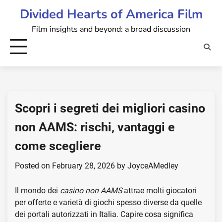
Skip
Divided Hearts of America Film
to
Film insights and beyond: a broad discussion
content
Scopri i segreti dei migliori casino
non AAMS: rischi, vantaggi e
come scegliere
Posted on
February 28, 2026
by
JoyceAMedley
Il mondo dei
casino non AAMS
attrae molti giocatori
per offerte e varietà di giochi spesso diverse da quelle
dei portali autorizzati in Italia. Capire cosa significa