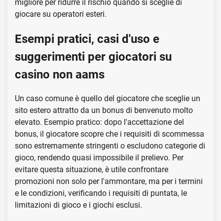
migliore per ridurre il rischio quando si sceglie di
giocare su operatori esteri.
Esempi pratici, casi d'uso e
suggerimenti per giocatori su
casino non aams
Un caso comune è quello del giocatore che sceglie un
sito estero attratto da un bonus di benvenuto molto
elevato. Esempio pratico: dopo l'accettazione del
bonus, il giocatore scopre che i requisiti di scommessa
sono estremamente stringenti o escludono categorie di
gioco, rendendo quasi impossibile il prelievo. Per
evitare questa situazione, è utile confrontare
promozioni non solo per l'ammontare, ma per i termini
e le condizioni, verificando i requisiti di puntata, le
limitazioni di gioco e i giochi esclusi.