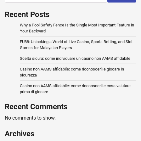
Recent Posts
Why a Pool Safety Fence Is the Single Most Important Feature in
Your Backyard
FU88: Unlocking a World of Live Casino, Sports Betting, and Slot
Games for Malaysian Players
Scelta sicura: come individuare un casino non AAMS affidabile
Casino non AAMS affidabile: come riconoscerli e giocare in
sicurezza
Casino non AAMS affidabile: come riconoscerli e cosa valutare
prima di giocare
Recent Comments
No comments to show.
Archives