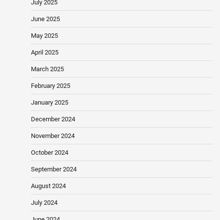
July 2025
June 2025
May 2025
April 2025
March 2025
February 2025
January 2025
December 2024
November 2024
October 2024
September 2024
August 2024
July 2024
June 2024