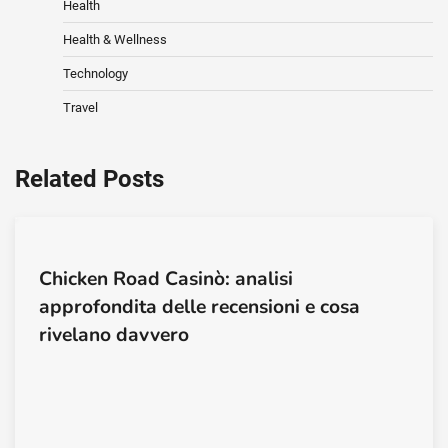
Health
Health & Wellness
Technology
Travel
Related Posts
Chicken Road Casinò: analisi
approfondita delle recensioni e cosa
rivelano davvero