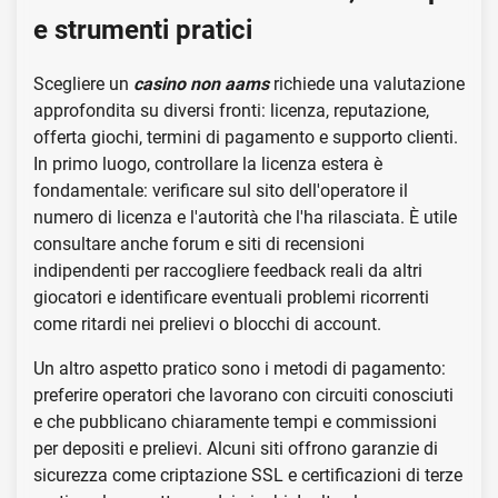
e strumenti pratici
Scegliere un
casino non aams
richiede una valutazione
approfondita su diversi fronti: licenza, reputazione,
offerta giochi, termini di pagamento e supporto clienti.
In primo luogo, controllare la licenza estera è
fondamentale: verificare sul sito dell'operatore il
numero di licenza e l'autorità che l'ha rilasciata. È utile
consultare anche forum e siti di recensioni
indipendenti per raccogliere feedback reali da altri
giocatori e identificare eventuali problemi ricorrenti
come ritardi nei prelievi o blocchi di account.
Un altro aspetto pratico sono i metodi di pagamento:
preferire operatori che lavorano con circuiti conosciuti
e che pubblicano chiaramente tempi e commissioni
per depositi e prelievi. Alcuni siti offrono garanzie di
sicurezza come criptazione SSL e certificazioni di terze