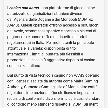
I
casino non aams
sono piattaforme di gioco online
autorizzate da giurisdizioni straniere diverse
dall'Agenzia delle Dogane e dei Monopoli (ADM, ex
AAMS). Questi operatori offrono accesso a slot, giochi
da tavolo, scommesse sportive e spesso a sistemi di
pagamento e bonus differenti rispetto ai portali
regolamentati in Italia. Per molti utenti la principale
attrattiva è la varietà: disponibilità di titoli
internazionali, limiti di puntata più flessibili e
promozioni spesso più aggressive rispetto ai casino
con licenza italiana.
Dal punto di vista tecnico, i casino non AAMS operano
con licenze rilasciate da autorità come Malta Gaming
Authority, Curacao eGaming, Isle of Man o altre entità
regolatorie internazionali. Queste licenze implicano
requisiti di conformità diversi e, in alcuni casi, standard
di controllo meno stringenti rispetto all'ADM. Gli utenti