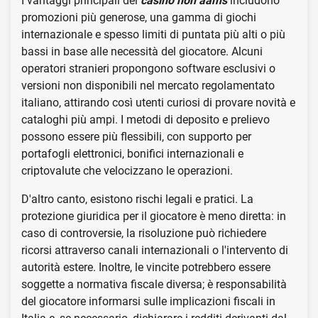
I vantaggi principali dei
casino non aams
includono
promozioni più generose, una gamma di giochi
internazionale e spesso limiti di puntata più alti o più
bassi in base alle necessità del giocatore. Alcuni
operatori stranieri propongono software esclusivi o
versioni non disponibili nel mercato regolamentato
italiano, attirando così utenti curiosi di provare novità e
cataloghi più ampi. I metodi di deposito e prelievo
possono essere più flessibili, con supporto per
portafogli elettronici, bonifici internazionali e
criptovalute che velocizzano le operazioni.
D'altro canto, esistono rischi legali e pratici. La
protezione giuridica per il giocatore è meno diretta: in
caso di controversie, la risoluzione può richiedere
ricorsi attraverso canali internazionali o l'intervento di
autorità estere. Inoltre, le vincite potrebbero essere
soggette a normativa fiscale diversa; è responsabilità
del giocatore informarsi sulle implicazioni fiscali in