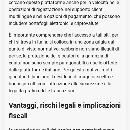
cercano queste piattaforme anche per la velocità nelle
operazioni di registrazione, nel supporto clienti
multilingue e nelle opzioni di pagamento, che possono
includere portafogli elettronici e criptovalute.
È importante comprendere che l'accesso a tali siti, per
chi si trova in Italia, si colloca in una zona grigia dal
punto di vista normativo: sebbene non siano illegali di
per sé, la protezione dei giocatori e la garanzia di
equità non sono sempre paragonabili a quelle offerte
dalle piattaforme italiane. Per questo motivo, molti
giocatori bilanciano il desiderio di maggior scelta e
bonus più alti con l'attenzione alla sicurezza e alla
legalità pratica delle transazioni.
Vantaggi, rischi legali e implicazioni
fiscali