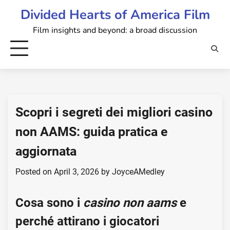
Skip
Divided Hearts of America Film
to
Film insights and beyond: a broad discussion
content
Scopri i segreti dei migliori casino
non AAMS: guida pratica e
aggiornata
Posted on
April 3, 2026
by
JoyceAMedley
Cosa sono i
casino non aams
e
perché attirano i giocatori