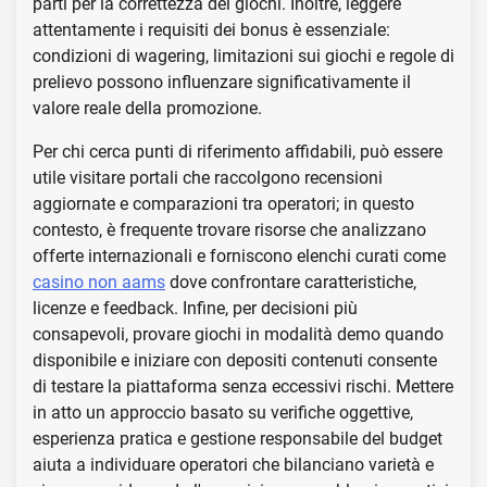
parti per la correttezza dei giochi. Inoltre, leggere
attentamente i requisiti dei bonus è essenziale:
condizioni di wagering, limitazioni sui giochi e regole di
prelievo possono influenzare significativamente il
valore reale della promozione.
Per chi cerca punti di riferimento affidabili, può essere
utile visitare portali che raccolgono recensioni
aggiornate e comparazioni tra operatori; in questo
contesto, è frequente trovare risorse che analizzano
offerte internazionali e forniscono elenchi curati come
casino non aams
dove confrontare caratteristiche,
licenze e feedback. Infine, per decisioni più
consapevoli, provare giochi in modalità demo quando
disponibile e iniziare con depositi contenuti consente
di testare la piattaforma senza eccessivi rischi. Mettere
in atto un approccio basato su verifiche oggettive,
esperienza pratica e gestione responsabile del budget
aiuta a individuare operatori che bilanciano varietà e