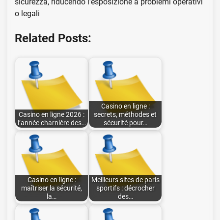
sicurezza, riducendo l'esposizione a problemi operativi
o legali
Related Posts:
Casino en ligne :
Casino en ligne 2026 :
secrets, méthodes et
l’année charnière des…
sécurité pour…
Casino en ligne :
Meilleurs sites de paris
maîtriser la sécurité,
sportifs : décrocher
la…
des…