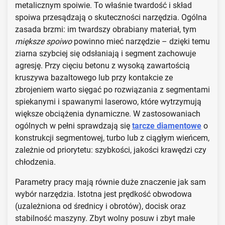
metalicznym spoiwie. To właśnie twardość i skład
spoiwa przesądzają o skuteczności narzędzia. Ogólna
zasada brzmi: im twardszy obrabiany materiał, tym
miększe spoiwo
powinno mieć narzędzie – dzięki temu
ziarna szybciej się odsłaniają i segment zachowuje
agresję. Przy cięciu betonu z wysoką zawartością
kruszywa bazaltowego lub przy kontakcie ze
zbrojeniem warto sięgać po rozwiązania z segmentami
spiekanymi i spawanymi laserowo, które wytrzymują
większe obciążenia dynamiczne. W zastosowaniach
ogólnych w pełni sprawdzają się
tarcze diamentowe
o
konstrukcji segmentowej, turbo lub z ciągłym wieńcem,
zależnie od priorytetu: szybkości, jakości krawędzi czy
chłodzenia.
Parametry pracy mają równie duże znaczenie jak sam
wybór narzędzia. Istotna jest prędkość obwodowa
(uzależniona od średnicy i obrotów), docisk oraz
stabilność maszyny. Zbyt wolny posuw i zbyt małe