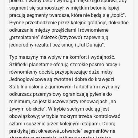
poleru. Twardy beton wymaga miększego spoiwa, aby
segment się samoostrzył; w miękkim betonie lepiej
pracują segmenty twardsze, które nie będą się „topić”.
Płynne przechodzenie przez kolejne gradacje, dokładne
odkurzanie między przejściami i równomierne
„przeplatanie” ścieżek (krzyżowo) zapewniają
jednorodny rezultat bez smug i „fal Dunaju”.
Typ maszyny ma wpływ na komfort i wydajność.
Szlifierki planetarne oferują szerokie pasmo pracy i
równomierny docisk, przyspieszając duże metry.
Jednogłowicowe są zwrotne i dobre do krawędzi.
Stabilna osłona z gumowymi fartuchami i wydajny
odkurzacz przemysłowy ograniczają pylenie do
minimum, co jest kluczowe przy renowacjach „na
żywym obiekcie”. W trybie suchym odciąg jest
obowiązkowy; w trybie mokrym trzeba kontrolować
szlam i suszenie przed kolejnymi etapami. Dobrą
praktyką jest okresowe „otwarcie” segmentów na