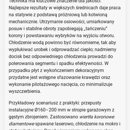
Technika ma kluczowe znaczenie dla jakości.
Najlepsze rezultaty w większych średnicach daje praca
na statywie z podstawą próżniową lub kotwioną
mechanicznie. Utrzymanie osiowości, umiarkowany
posuw i stabilne obroty zapobiegają „tańczeniu”
korony i powstawaniu wybryków na wyjściu otworu.
Chłodzenie wodą powinno być równomierne, tak aby
wypłukiwać urobek i odprowadzać ciepło; nadmierny
docisk bez odpowiedniego chłodzenia prowadzi do
polerowania segmentu i spadku efektywności. W
przypadku płyt z wykończeniem dekoracyjnym
przydatne jest wstępne sfazowanie krawędzi oraz
wykonanie pilotażowego nacięcia, co minimalizuje
wyszczerbienia.
Przykładowy scenariusz z praktyki: przepusty
instalacyjne Ø160–200 mm w stropie garażowym z
gęstym zbrojeniem. Zastosowano
wiertła koronowe
diamentowe
spawane laserowo, chłodzenie na mokro i