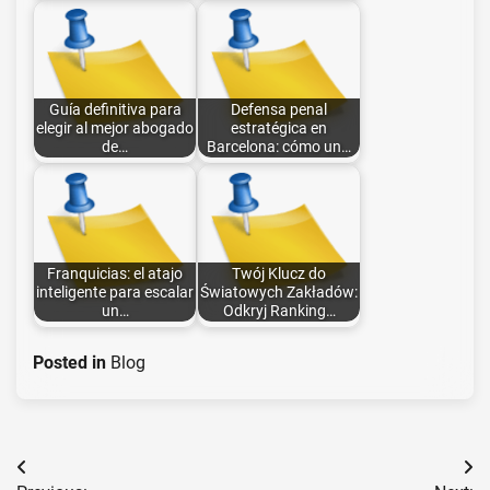
Guía definitiva para
Defensa penal
elegir al mejor abogado
estratégica en
de…
Barcelona: cómo un…
Franquicias: el atajo
Twój Klucz do
inteligente para escalar
Światowych Zakładów:
un…
Odkryj Ranking…
Posted in
Blog
Post