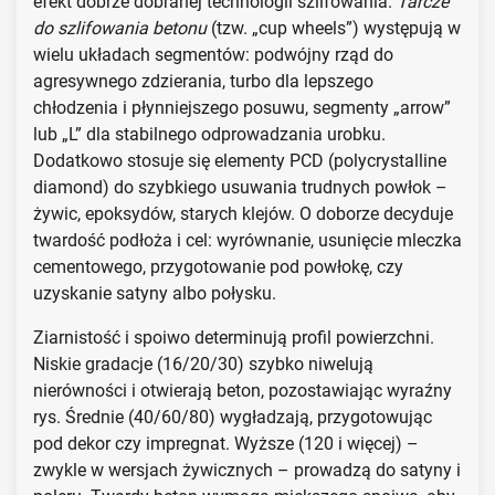
efekt dobrze dobranej technologii szlifowania.
Tarcze
do szlifowania betonu
(tzw. „cup wheels”) występują w
wielu układach segmentów: podwójny rząd do
agresywnego zdzierania, turbo dla lepszego
chłodzenia i płynniejszego posuwu, segmenty „arrow”
lub „L” dla stabilnego odprowadzania urobku.
Dodatkowo stosuje się elementy PCD (polycrystalline
diamond) do szybkiego usuwania trudnych powłok –
żywic, epoksydów, starych klejów. O doborze decyduje
twardość podłoża i cel: wyrównanie, usunięcie mleczka
cementowego, przygotowanie pod powłokę, czy
uzyskanie satyny albo połysku.
Ziarnistość i spoiwo determinują profil powierzchni.
Niskie gradacje (16/20/30) szybko niwelują
nierówności i otwierają beton, pozostawiając wyraźny
rys. Średnie (40/60/80) wygładzają, przygotowując
pod dekor czy impregnat. Wyższe (120 i więcej) –
zwykle w wersjach żywicznych – prowadzą do satyny i