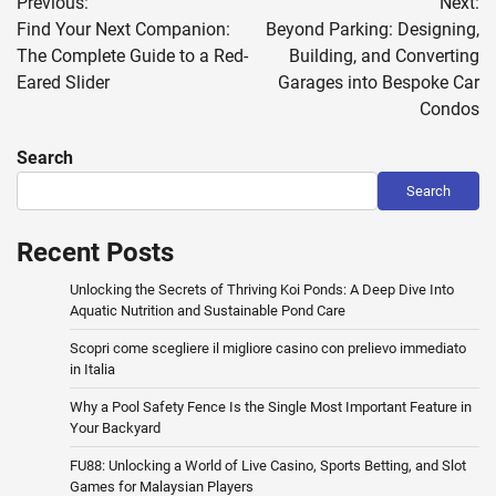
Previous:
Next:
navigation
Find Your Next Companion:
Beyond Parking: Designing,
The Complete Guide to a Red-
Building, and Converting
Eared Slider
Garages into Bespoke Car
Condos
Search
Search
Recent Posts
Unlocking the Secrets of Thriving Koi Ponds: A Deep Dive Into
Aquatic Nutrition and Sustainable Pond Care
Scopri come scegliere il migliore casino con prelievo immediato
in Italia
Why a Pool Safety Fence Is the Single Most Important Feature in
Your Backyard
FU88: Unlocking a World of Live Casino, Sports Betting, and Slot
Games for Malaysian Players