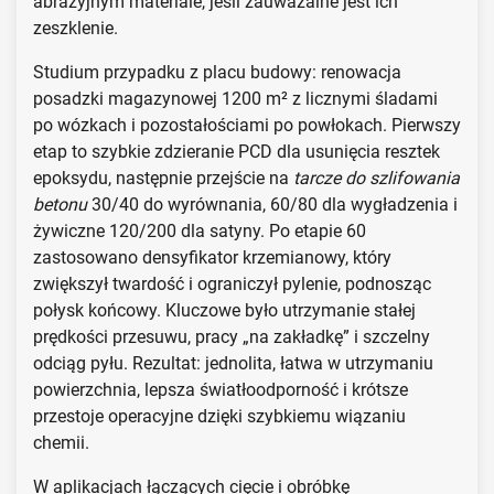
abrazyjnym materiale, jeśli zauważalne jest ich
zeszklenie.
Studium przypadku z placu budowy: renowacja
posadzki magazynowej 1200 m² z licznymi śladami
po wózkach i pozostałościami po powłokach. Pierwszy
etap to szybkie zdzieranie PCD dla usunięcia resztek
epoksydu, następnie przejście na
tarcze do szlifowania
betonu
30/40 do wyrównania, 60/80 dla wygładzenia i
żywiczne 120/200 dla satyny. Po etapie 60
zastosowano densyfikator krzemianowy, który
zwiększył twardość i ograniczył pylenie, podnosząc
połysk końcowy. Kluczowe było utrzymanie stałej
prędkości przesuwu, pracy „na zakładkę” i szczelny
odciąg pyłu. Rezultat: jednolita, łatwa w utrzymaniu
powierzchnia, lepsza światłoodporność i krótsze
przestoje operacyjne dzięki szybkiemu wiązaniu
chemii.
W aplikacjach łączących cięcie i obróbkę