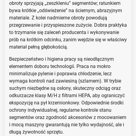
obroty sprzyjają „zeszkleniu” segmentów; ratunkiem
bywa krótkie „odświeżenie” na ściernym, abrazyjnym
materiale. Z kolei nadmierne obroty powodują
przegrzewanie i przyspieszone zużycie. Dobra praktyka
to trzymanie się zaleceń producenta i wykonywanie
prób na krótkim odcinku, zanim wejdzie się w właściwy
materiał pełną głębokością.
Bezpieczeństwo i higiena pracy są nieodłącznym
elementem doboru technologii. Praca na mokro
minimalizuje pylenie i poprawia chłodzenie, lecz
wymaga kontroli nad zawiesiną (szlamem). W trybie
suchym niezbędne są osłony, skuteczny odciąg oraz
odkurzacze klasy M/H z filtrami HEPA, aby ograniczyć
ekspozycję na pył krzemionkowy. Odpowiednie środki
ochrony indywidualnej, regularne kontrole stanu
segmentów oraz zgodność akcesoriów z mocowaniem
i mocą maszyny gwarantują nie tylko wydajność, ale i
długą żywotność sprzętu.