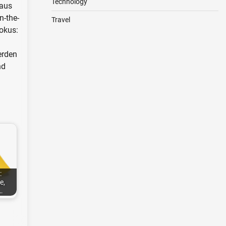
Technology
 aus
n-the-
Travel
Fokus:
erden
nd
:
e,
…