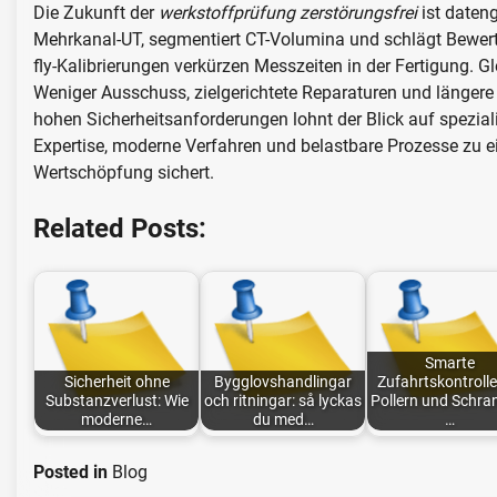
Die Zukunft der
werkstoffprüfung zerstörungsfrei
ist dateng
Mehrkanal-UT, segmentiert CT-Volumina und schlägt Bewertu
fly-Kalibrierungen verkürzen Messzeiten in der Fertigung. 
Weniger Ausschuss, zielgerichtete Reparaturen und länger
hohen Sicherheitsanforderungen lohnt der Blick auf spezialis
Expertise, moderne Verfahren und belastbare Prozesse zu ei
Wertschöpfung sichert.
Related Posts:
Smarte
Sicherheit ohne
Bygglovshandlingar
Zufahrtskontrolle
Substanzverlust: Wie
och ritningar: så lyckas
Pollern und Schra
moderne…
du med…
…
Posted in
Blog