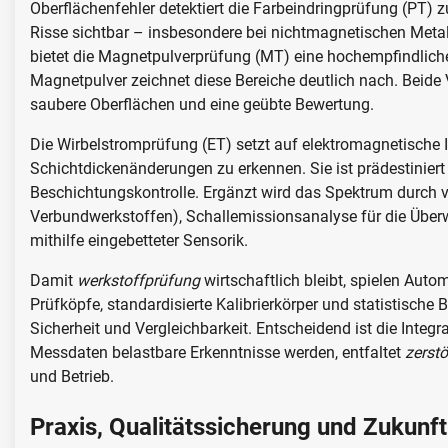
Oberflächenfehler detektiert die Farbeindringprüfung (PT) z
Risse sichtbar – insbesondere bei nichtmagnetischen Metal
bietet die Magnetpulverprüfung (MT) eine hochempfindliche
Magnetpulver zeichnet diese Bereiche deutlich nach. Beide 
saubere Oberflächen und eine geübte Bewertung.
Die Wirbelstromprüfung (ET) setzt auf elektromagnetische I
Schichtdickenänderungen zu erkennen. Sie ist prädestinier
Beschichtungskontrolle. Ergänzt wird das Spektrum durch vis
Verbundwerkstoffen), Schallemissionsanalyse für die Übe
mithilfe eingebetteter Sensorik.
Damit
werkstoffprüfung
wirtschaftlich bleibt, spielen Auto
Prüfköpfe, standardisierte Kalibrierkörper und statistische 
Sicherheit und Vergleichbarkeit. Entscheidend ist die Inte
Messdaten belastbare Erkenntnisse werden, entfaltet
zerst
und Betrieb.
Praxis, Qualitätssicherung und Zukunft