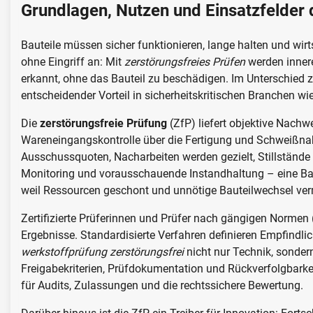
Grundlagen, Nutzen und Einsatzfelder 
Bauteile müssen sicher funktionieren, lange halten und wirts
ohne Eingriff an: Mit
zerstörungsfreies Prüfen
werden innere
erkannt, ohne das Bauteil zu beschädigen. Im Unterschied z
entscheidender Vorteil in sicherheitskritischen Branchen wi
Die
zerstörungsfreie Prüfung
(ZfP) liefert objektive Nachw
Wareneingangskontrolle über die Fertigung und Schweißnah
Ausschussquoten, Nacharbeiten werden gezielt, Stillstände 
Monitoring und vorausschauende Instandhaltung – eine Basi
weil Ressourcen geschont und unnötige Bauteilwechsel ve
Zertifizierte Prüferinnen und Prüfer nach gängigen Normen 
Ergebnisse. Standardisierte Verfahren definieren Empfindli
werkstoffprüfung zerstörungsfrei
nicht nur Technik, sonder
Freigabekriterien, Prüfdokumentation und Rückverfolgbarke
für Audits, Zulassungen und die rechtssichere Bewertung.