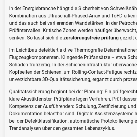
In der Energiebranche hängt die Sicherheit von Schweißnä
Kombination aus Ultraschall-Phased-Array und ToFD erkennt
und das auch bei variierenden Wandstärken. In der Petrochem
Prüfintervallen: Kritische Zonen werden häufiger überwacht,
senken. So lässt sich die
zerstörungsfreie prüfung
gezielt 
Im Leichtbau detektiert aktive Thermografie Delaminatione
Flugzeugkomponenten. Klingende Prüfansätze – etwa Schalle
Schäden frühzeitig. In der Schieneninfrastruktur überwach
Kopfseiten der Schienen, um Rolling-Contact-Fatigue rechtzei
unverzichtbare 3D-Qualitätssicherung, ergänzt durch proz
Qualitätssicherung beginnt bei der Planung: Ein prüfgerech
klare Akustikfenster. Prüfpläne legen Verfahren, Prüfklassen
Kompetenz der Ausführenden: Schulung, Zertifizierung und k
Dokumentation belastbar sind. Digitale Assistenzsysteme he
bei der Defektklassifikation, automatische Protokollierung 
Trendanalysen über den gesamten Lebenszyklus.