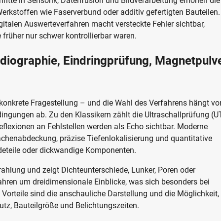
chritte in Sensorik, Datenfusion und Bildverarbeitung erhöhen die
kstoffen wie Faserverbund oder additiv gefertigten Bauteilen.
italen Auswerteverfahren macht versteckte Fehler sichtbar,
e früher nur schwer kontrollierbar waren.
adiographie, Eindringprüfung, Magnetpulve
konkrete Fragestellung – und die Wahl des Verfahrens hängt vo
dingungen ab. Zu den Klassikern zählt die Ultraschallprüfung (U
eflexionen an Fehlstellen werden als Echo sichtbar. Moderne
chenabdeckung, präzise Tiefenlokalisierung und quantitative
deteile oder dickwandige Komponenten.
ahlung und zeigt Dichteunterschiede, Lunker, Poren oder
hren um dreidimensionale Einblicke, was sich besonders bei
 Vorteile sind die anschauliche Darstellung und die Möglichkeit,
utz, Bauteilgröße und Belichtungszeiten.