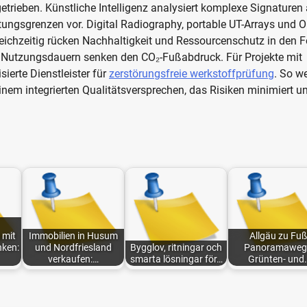
etrieben. Künstliche Intelligenz analysiert komplexe Signaturen
ngsgrenzen vor. Digital Radiography, portable UT-Arrays und O
Gleichzeitig rücken Nachhaltigkeit und Ressourcenschutz in den 
e Nutzungsdauern senken den CO₂-Fußabdruck. Für Projekte mit
ierte Dienstleister für
zerstörungsfreie werkstoffprüfung
. So w
nem integrierten Qualitätsversprechen, das Risiken minimiert u
 mit
Immobilien in Husum
Allgäu zu Fuß
nken:
und Nordfriesland
Bygglov, ritningar och
Panoramaweg
verkaufen:…
smarta lösningar för…
Grünten- und