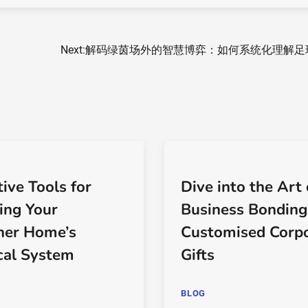
Next:
解码绿茵场外的智慧博弈：如何系统化理解足
ive Tools for
Dive into the Art 
ing Your
Business Bonding
ner Home’s
Customised Corp
ical System
Gifts
BLOG