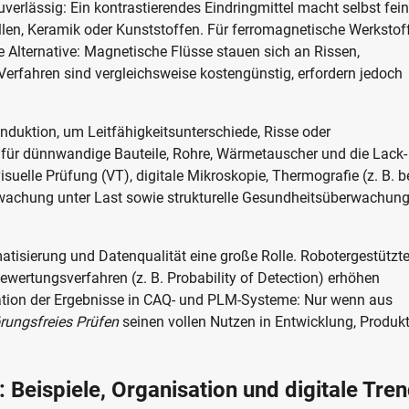
uverlässig: Ein kontrastierendes Eindringmittel macht selbst fei
len, Keramik oder Kunststoffen. Für ferromagnetische Werkstof
 Alternative: Magnetische Flüsse stauen sich an Rissen,
Verfahren sind vergleichsweise kostengünstig, erfordern jedoch
nduktion, um Leitfähigkeitsunterschiede, Risse oder
t für dünnwandige Bauteile, Rohre, Wärmetauscher und die Lack-
uelle Prüfung (VT), digitale Mikroskopie, Thermografie (z. B. b
rwachung unter Last sowie strukturelle Gesundheitsüberwachun
matisierung und Datenqualität eine große Rolle. Robotergestützt
Bewertungsverfahren (z. B. Probability of Detection) erhöhen
gration der Ergebnisse in CAQ- und PLM-Systeme: Nur wenn aus
örungsfreies Prüfen
seinen vollen Nutzen in Entwicklung, Produk
: Beispiele, Organisation und digitale Tre