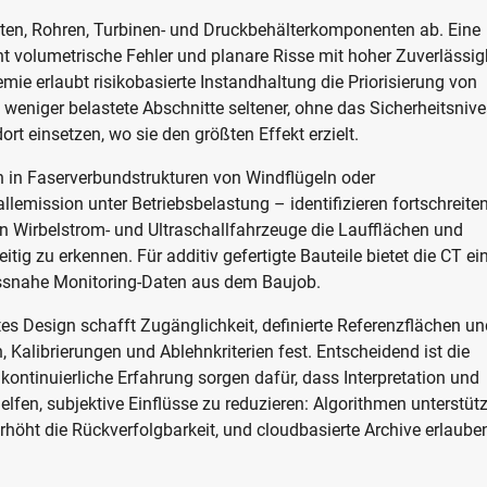
hten, Rohren, Turbinen- und Druckbehälterkomponenten ab. Eine
 volumetrische Fehler und planare Risse mit hoher Zuverlässig
ie erlaubt risikobasierte Instandhaltung die Priorisierung von
 weniger belastete Abschnitte seltener, ohne das Sicherheitsniv
dort einsetzen, wo sie den größten Effekt erzielt.
n in Faserverbundstrukturen von Windflügeln oder
mission unter Betriebsbelastung – identifizieren fortschreite
en Wirbelstrom- und Ultraschallfahrzeuge die Laufflächen und
tig zu erkennen. Für additiv gefertigte Bauteile bietet die CT ei
essnahe Monitoring-Daten aus dem Baujob.
tes Design schafft Zugänglichkeit, definierte Referenzflächen un
, Kalibrierungen und Ablehnkriterien fest. Entscheidend ist die
ontinuierliche Erfahrung sorgen dafür, dass Interpretation und
lfen, subjektive Einflüsse zu reduzieren: Algorithmen unterstüt
erhöht die Rückverfolgbarkeit, und cloudbasierte Archive erlaube