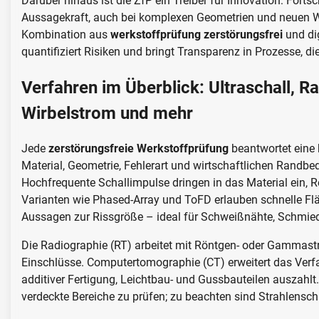
Darüber hinaus ist die ZfP ein Treiber für Innovation: Forts
Aussagekraft, auch bei komplexen Geometrien und neuen Wer
Kombination aus
werkstoffprüfung zerstörungsfrei
und dig
quantifiziert Risiken und bringt Transparenz in Prozesse, di
Verfahren im Überblick: Ultraschall, R
Wirbelstrom und mehr
Jede
zerstörungsfreie Werkstoffprüfung
beantwortet eine 
Material, Geometrie, Fehlerart und wirtschaftlichen Randbe
Hochfrequente Schallimpulse dringen in das Material ein, R
Varianten wie Phased-Array und ToFD erlauben schnelle Flä
Aussagen zur Rissgröße – ideal für Schweißnähte, Schmie
Die Radiographie (RT) arbeitet mit Röntgen- oder Gammastr
Einschlüsse. Computertomographie (CT) erweitert das Verfa
additiver Fertigung, Leichtbau- und Gussbauteilen auszahlt.
verdeckte Bereiche zu prüfen; zu beachten sind Strahlensch