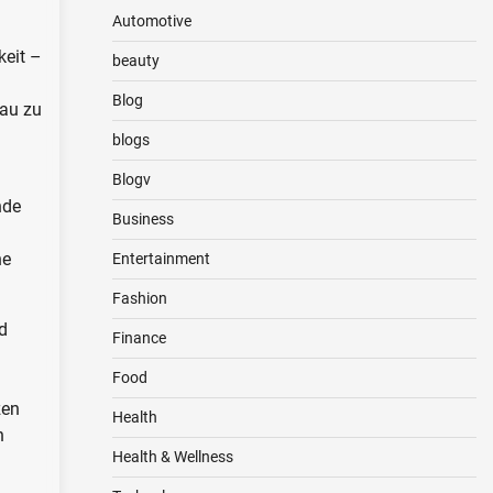
Automotive
keit –
beauty
Blog
eau zu
blogs
Blogv
nde
Business
ne
Entertainment
Fashion
d
Finance
Food
zen
Health
n
Health & Wellness