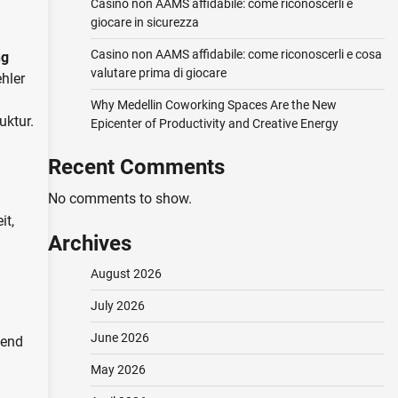
Casino non AAMS affidabile: come riconoscerli e
giocare in sicurezza
Casino non AAMS affidabile: come riconoscerli e cosa
ng
valutare prima di giocare
hler
Why Medellin Coworking Spaces Are the New
uktur.
Epicenter of Productivity and Creative Energy
Recent Comments
No comments to show.
it,
Archives
August 2026
July 2026
June 2026
dend
May 2026