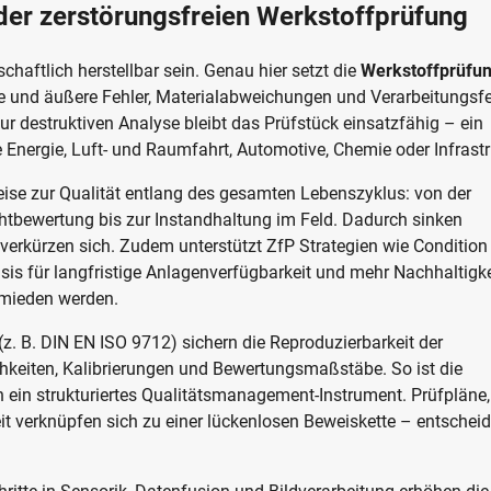
der zerstörungsfreien Werkstoffprüfung
chaftlich herstellbar sein. Genau hier setzt die
Werkstoffprüfu
 und äußere Fehler, Materialabweichungen und Verarbeitungsfe
ur destruktiven Analyse bleibt das Prüfstück einsatzfähig – ein
e Energie, Luft- und Raumfahrt, Automotive, Chemie oder Infrastr
eise zur Qualität entlang des gesamten Lebenszyklus: von der
tbewertung bis zur Instandhaltung im Feld. Dadurch sinken
verkürzen sich. Zudem unterstützt ZfP Strategien wie Condition
s für langfristige Anlagenverfügbarkeit und mehr Nachhaltigke
rmieden werden.
(z. B. DIN EN ISO 9712) sichern die Reproduzierbarkeit der
chkeiten, Kalibrierungen und Bewertungsmaßstäbe. So ist die
n ein strukturiertes Qualitätsmanagement-Instrument. Prüfpläne,
it verknüpfen sich zu einer lückenlosen Beweiskette – entschei