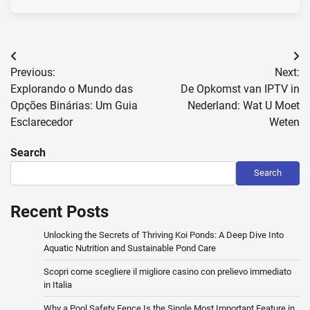
Post
Previous:
Next:
navigation
Explorando o Mundo das
De Opkomst van IPTV in
Opções Binárias: Um Guia
Nederland: Wat U Moet
Esclarecedor
Weten
Search
Search
Recent Posts
Unlocking the Secrets of Thriving Koi Ponds: A Deep Dive Into
Aquatic Nutrition and Sustainable Pond Care
Scopri come scegliere il migliore casino con prelievo immediato
in Italia
Why a Pool Safety Fence Is the Single Most Important Feature in