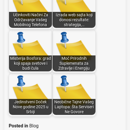
Učinkoviti Načini Za
Izrada web sajta koji
Održavanje Vašeg
donosi rezultate:
Mobilnog Telefona
strategija,…
Misterija Bosfora: grad
Moć Prirodnih
koji spaja svetove i
Suplemenata za
budi čula
Zdravlje i Energiju
Jedinstveni Doček
Neobične Tajne Vašeg
Nove godine 2025 u
Laptopa: Šta Serviseri
Srbiji
Ne Govore
Posted in
Blog