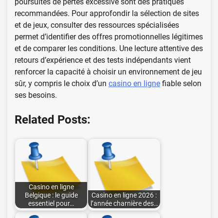
poursuites de pertes excessive sont des pratiques
recommandées. Pour approfondir la sélection de sites
et de jeux, consulter des ressources spécialisées
permet d’identifier des offres promotionnelles légitimes
et de comparer les conditions. Une lecture attentive des
retours d’expérience et des tests indépendants vient
renforcer la capacité à choisir un environnement de jeu
sûr, y compris le choix d’un
casino en ligne
fiable selon
ses besoins.
Related Posts:
Casino en ligne
Belgique : le guide
Casino en ligne 2026 :
essentiel pour…
l’année charnière des…