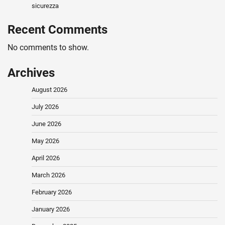
sicurezza
Recent Comments
No comments to show.
Archives
August 2026
July 2026
June 2026
May 2026
April 2026
March 2026
February 2026
January 2026