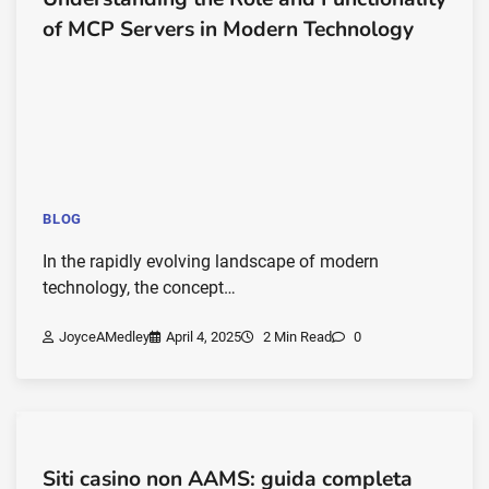
of MCP Servers in Modern Technology
BLOG
In the rapidly evolving landscape of modern
technology, the concept…
JoyceAMedley
April 4, 2025
2 Min Read
0
Siti casino non AAMS: guida completa