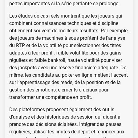
pertes importantes si la série perdante se prolonge.
Les études de cas réels montrent que les joueurs qui
combinent connaissances techniques et discipline
obtiennent souvent de meilleurs résultats. Par exemple,
des joueurs de machines à sous profitent de l’analyse
du RTP et de la volatilité pour sélectionner des titres
adaptés à leur profil : faible volatilité pour des gains
réguliers et faible bankroll, haute volatilité pour viser
des jackpots avec une réserve financière adéquate. De
même, les candidats au poker en ligne mettent l’accent
sur l’apprentissage des reads, de la position et de la
gestion des émotions, éléments cruciaux pour
transformer une compétence en profit.
Des plateformes proposent également des outils
d’analyse et des historiques de session qui aident à
prendre des décisions éclairées. Intégrer des pauses
régulières, utiliser les limites de dépôt et renoncer aux