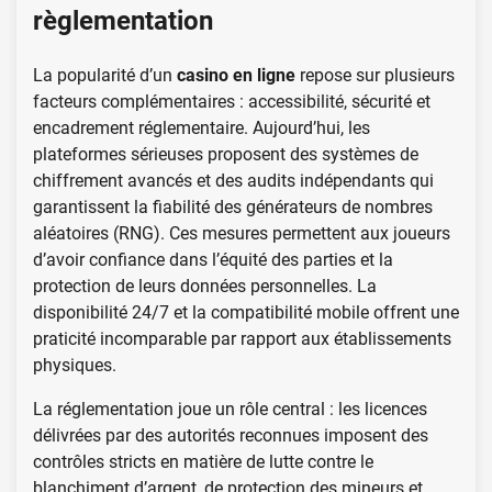
règlementation
La popularité d’un
casino en ligne
repose sur plusieurs
facteurs complémentaires : accessibilité, sécurité et
encadrement réglementaire. Aujourd’hui, les
plateformes sérieuses proposent des systèmes de
chiffrement avancés et des audits indépendants qui
garantissent la fiabilité des générateurs de nombres
aléatoires (RNG). Ces mesures permettent aux joueurs
d’avoir confiance dans l’équité des parties et la
protection de leurs données personnelles. La
disponibilité 24/7 et la compatibilité mobile offrent une
praticité incomparable par rapport aux établissements
physiques.
La réglementation joue un rôle central : les licences
délivrées par des autorités reconnues imposent des
contrôles stricts en matière de lutte contre le
blanchiment d’argent, de protection des mineurs et