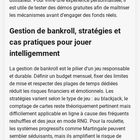
utilisateur. Pour vivre une expérience personnalisée, il
est utile de tester des démos gratuites afin de maîtriser
les mécanismes avant d’engager des fonds réels.
Gestion de bankroll, stratégies et
cas pratiques pour jouer
intelligemment
La gestion de bankroll est le pilier d’un jeu responsable
et durable. Définir un budget mensuel, fixer des limites
de mise et respecter des plages de temps dédiées
réduit les risques financiers et émotionnels. Les
stratégies varient selon le type de jeu : au blackjack, le
comptage de cartes reste théoriquement pertinent mais
difficilement applicable en ligne à cause des fréquents
reshuffles et des jeux en mode RNG. Pour la roulette,
les systèmes progressifs comme Martingale peuvent
sembler séduisants, mais ils amplifient le risque de