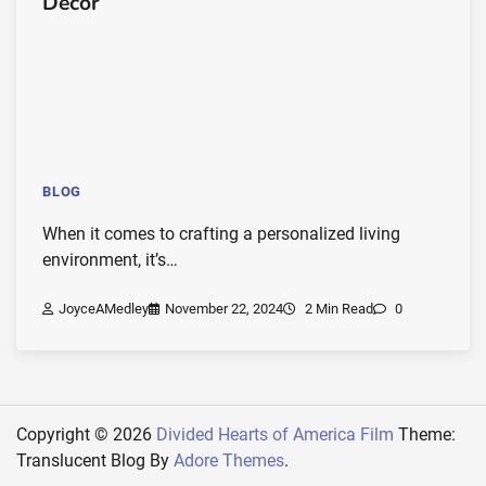
Decor
BLOG
When it comes to crafting a personalized living
environment, it’s…
JoyceAMedley
November 22, 2024
2 Min Read
0
Copyright © 2026
Divided Hearts of America Film
Theme:
Translucent Blog By
Adore Themes
.