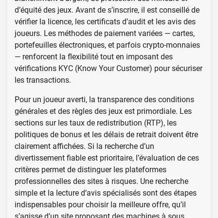
d’équité des jeux. Avant de s’inscrire, il est conseillé de
vérifier la licence, les certificats d’audit et les avis des
joueurs. Les méthodes de paiement variées — cartes,
portefeuilles électroniques, et parfois crypto-monnaies
— renforcent la flexibilité tout en imposant des
vérifications KYC (Know Your Customer) pour sécuriser
les transactions.
Pour un joueur averti, la transparence des conditions
générales et des règles des jeux est primordiale. Les
sections sur les taux de redistribution (RTP), les
politiques de bonus et les délais de retrait doivent être
clairement affichées. Si la recherche d’un
divertissement fiable est prioritaire, l’évaluation de ces
critères permet de distinguer les plateformes
professionnelles des sites à risques. Une recherche
simple et la lecture d’avis spécialisés sont des étapes
indispensables pour choisir la meilleure offre, qu’il
s’agisse d’un site proposant des machines à sous