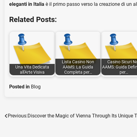
eleganti in Italia
è il primo passo verso la creazione di un a
Related Posts:
Lista Casino Non
Casino Sicuri N
Una Vita Dedicata
AAMS: La Guida
AAMS: Guida Defin
all'Arte Visiva
Completa per…
per…
Posted in
Blog
Previous:
Discover the Magic of Vienna Through Its Unique 
Post
navigation