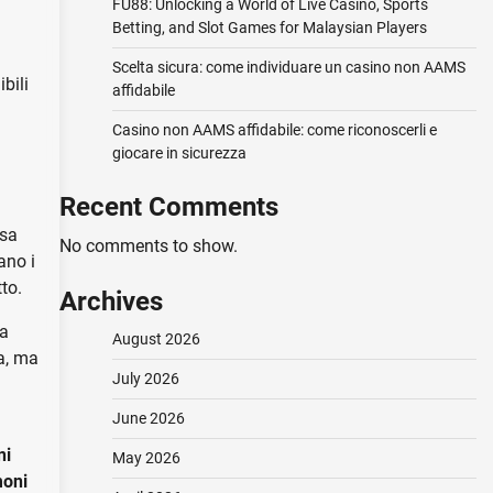
FU88: Unlocking a World of Live Casino, Sports
Betting, and Slot Games for Malaysian Players
Scelta sicura: come individuare un casino non AAMS
bili
affidabile
Casino non AAMS affidabile: come riconoscerli e
giocare in sicurezza
Recent Comments
 sa
No comments to show.
ano i
to.
Archives
la
August 2026
ca, ma
July 2026
June 2026
ni
May 2026
moni