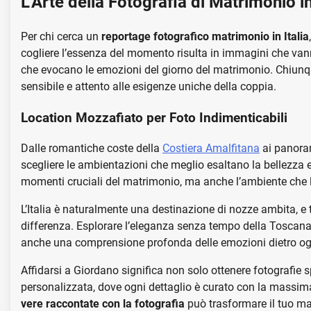
L’Arte della Fotografia di Matrimonio in
Per chi cerca un
reportage fotografico matrimonio in Italia
cogliere l’essenza del momento risulta in immagini che vann
che evocano le emozioni del giorno del matrimonio. Chiunq
sensibile e attento alle esigenze uniche della coppia.
Location Mozzafiato per Foto Indimenticabili
Dalle romantiche coste della
Costiera Amalfitana
ai panora
scegliere le ambientazioni che meglio esaltano la bellezza e
momenti cruciali del matrimonio, ma anche l’ambiente che l
L’Italia è naturalmente una destinazione di nozze ambita, e 
differenza. Esplorare l’eleganza senza tempo della Toscana o 
anche una comprensione profonda delle emozioni dietro ogn
Affidarsi a Giordano significa non solo ottenere fotografie 
personalizzata, dove ogni dettaglio è curato con la massim
vere raccontate con la fotografia
può trasformare il tuo ma