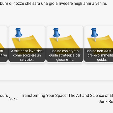
lbum di nozze che sarà una gioia rivedere negli anni a venire.
on
Assistenza lavatrice:
Casino con crypto:
Casino non AAMS
itiva
come scegliere un
guida strategica per
prelievo immedi
servizio…
giocare in…
guida…
Tours
Transforming Your Space: The Art and Science of Ef
Next:
Junk R