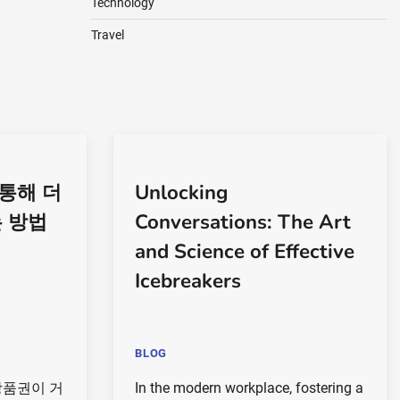
Technology
Travel
통해 더
Unlocking
 방법
Conversations: The Art
and Science of Effective
Icebreakers
BLOG
상품권이 거
In the modern workplace, fostering a