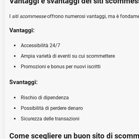
Vantaggi e svantaggi dei siti scommes
I
siti scommesse
offrono numerosi vantaggi, ma è fondament
Vantaggi:
Accessibilità 24/7
Ampia varietà di eventi su cui scommettere
Promozioni e bonus per nuovi iscritti
Svantaggi:
Rischio di dipendenza
Possibilità di perdere denaro
Sicurezza delle transazioni
Come scegliere un buon sito di scom