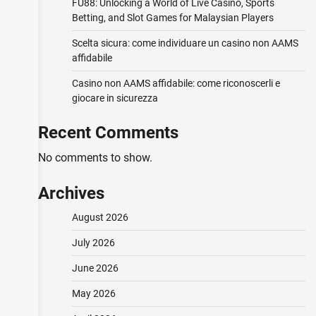
FU88: Unlocking a World of Live Casino, Sports
Betting, and Slot Games for Malaysian Players
Scelta sicura: come individuare un casino non AAMS
affidabile
Casino non AAMS affidabile: come riconoscerli e
giocare in sicurezza
Recent Comments
No comments to show.
Archives
August 2026
July 2026
June 2026
May 2026