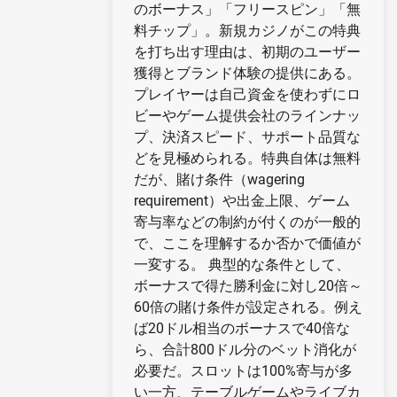
のボーナス」「フリースピン」「無
料チップ」。新規カジノがこの特典
を打ち出す理由は、初期のユーザー
獲得とブランド体験の提供にある。
プレイヤーは自己資金を使わずにロ
ビーやゲーム提供会社のラインナッ
プ、決済スピード、サポート品質な
どを見極められる。特典自体は無料
だが、賭け条件（wagering
requirement）や出金上限、ゲーム
寄与率などの制約が付くのが一般的
で、ここを理解するか否かで価値が
一変する。 典型的な条件として、
ボーナスで得た勝利金に対し20倍～
60倍の賭け条件が設定される。例え
ば20ドル相当のボーナスで40倍な
ら、合計800ドル分のベット消化が
必要だ。スロットは100%寄与が多
い一方、テーブルゲームやライブカ