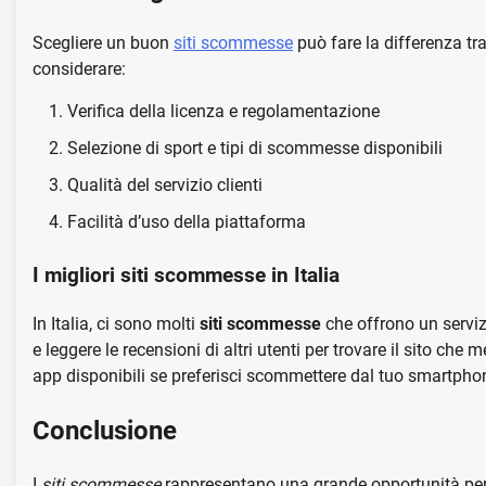
Scegliere un buon
siti scommesse
può fare la differenza tr
considerare:
Verifica della licenza e regolamentazione
Selezione di sport e tipi di scommesse disponibili
Qualità del servizio clienti
Facilità d’uso della piattaforma
I migliori siti scommesse in Italia
In Italia, ci sono molti
siti scommesse
che offrono un servizi
e leggere le recensioni di altri utenti per trovare il sito che
app disponibili se preferisci scommettere dal tuo smartpho
Conclusione
I
siti scommesse
rappresentano una grande opportunità per v