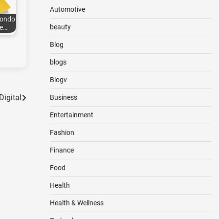
Automotive
 Mondo
beauty
le…
Blog
blogs
Blogv
Digital
Business
Entertainment
Fashion
Finance
Food
Health
Health & Wellness