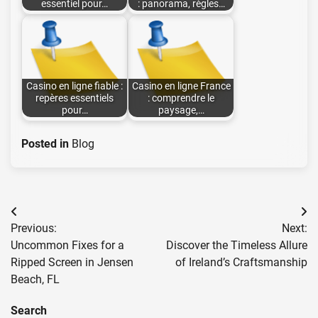
essentiel pour…
: panorama, règles…
Casino en ligne fiable :
Casino en ligne France
repères essentiels
: comprendre le
pour…
paysage,…
Posted in
Blog
Post
Previous:
Next:
navigation
Uncommon Fixes for a
Discover the Timeless Allure
Ripped Screen in Jensen
of Ireland’s Craftsmanship
Beach, FL
Search