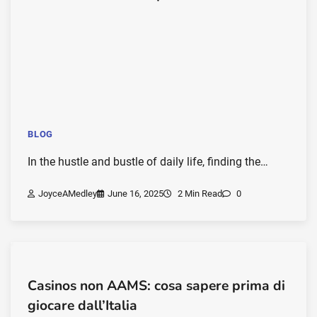
BLOG
In the hustle and bustle of daily life, finding the…
JoyceAMedley
June 16, 2025
2 Min Read
0
Casinos non AAMS: cosa sapere prima di
giocare dall’Italia