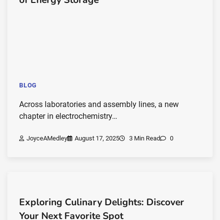
BLOG
Across laboratories and assembly lines, a new
chapter in electrochemistry…
JoyceAMedley
August 17, 2025
3 Min Read
0
Exploring Culinary Delights: Discover
Your Next Favorite Spot