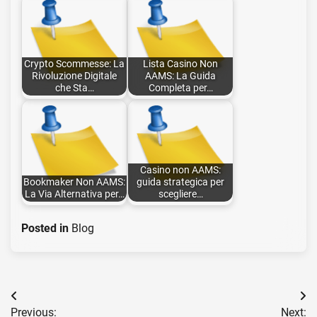
Crypto Scommesse: La
Lista Casino Non
Rivoluzione Digitale
AAMS: La Guida
che Sta…
Completa per…
Casino non AAMS:
Bookmaker Non AAMS:
guida strategica per
La Via Alternativa per…
scegliere…
Posted in
Blog
Post
Previous:
Next: