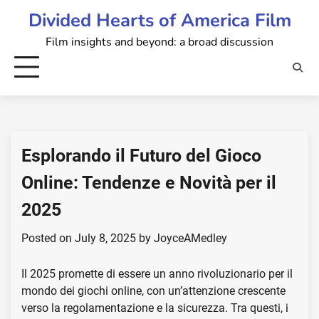
Skip
Divided Hearts of America Film
to
Film insights and beyond: a broad discussion
content
Esplorando il Futuro del Gioco
Online: Tendenze e Novità per il
2025
Posted on
July 8, 2025
by
JoyceAMedley
Il 2025 promette di essere un anno rivoluzionario per il
mondo dei giochi online, con un’attenzione crescente
verso la regolamentazione e la sicurezza. Tra questi, i