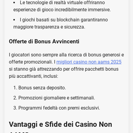
Le tecnologie di realtà virtuale offriranno
esperienze di gioco incredibilmente immersive.
I giochi basati su blockchain garantiranno
maggiore trasparenza e sicurezza.
Offerte di Bonus Avvincenti
I giocatori sono sempre alla ricerca di bonus generosi e
offerte promozionali. I
migliori casino non aams 2025
si stanno già attrezzando per offrire pacchetti bonus
più accattivanti, inclusi:
Bonus senza deposito.
Promozioni giornaliere e settimanali.
Programmi fedeltà con premi esclusivi.
Vantaggi e Sfide dei Casino Non