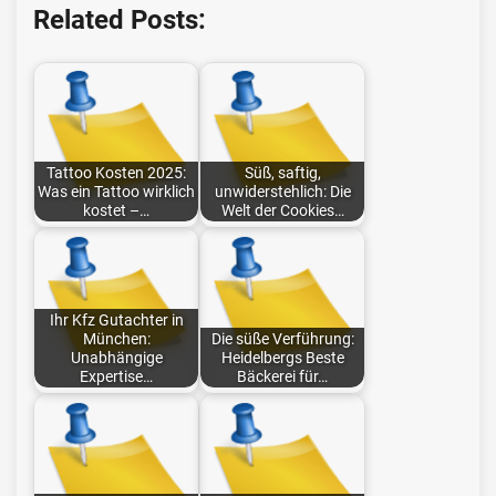
Related Posts:
Tattoo Kosten 2025:
Süß, saftig,
Was ein Tattoo wirklich
unwiderstehlich: Die
kostet –…
Welt der Cookies…
Ihr Kfz Gutachter in
München:
Die süße Verführung:
Unabhängige
Heidelbergs Beste
Expertise…
Bäckerei für…