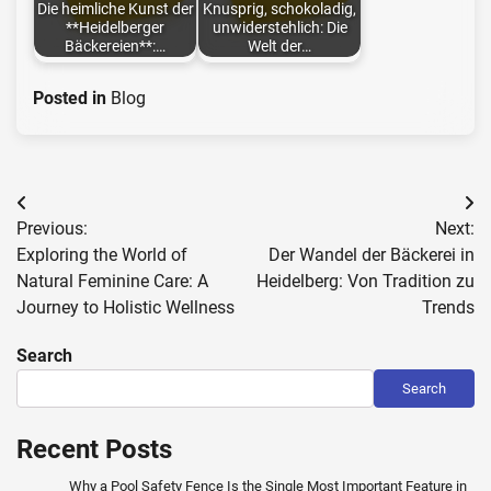
Die heimliche Kunst der
Knusprig, schokoladig,
**Heidelberger
unwiderstehlich: Die
Bäckereien**:…
Welt der…
Posted in
Blog
Post
Previous:
Next:
navigation
Exploring the World of
Der Wandel der Bäckerei in
Natural Feminine Care: A
Heidelberg: Von Tradition zu
Journey to Holistic Wellness
Trends
Search
Search
Recent Posts
Why a Pool Safety Fence Is the Single Most Important Feature in