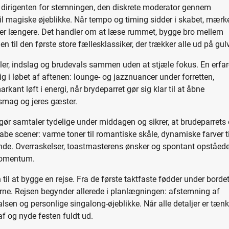
 dirigenten for stemningen, den diskrete moderator gennem
til magiske øjeblikke. Når tempo og timing sidder i skabet, mærk
liver længere. Det handler om at læse rummet, bygge bro mellem
 til den første store fællesklassiker, der trækker alle ud på gulv
ler, indslag og brudevals sammen uden at stjæle fokus. En erfa
g i løbet af aftenen: lounge- og jazznuancer under forretten,
kant løft i energi, når brydeparret gør sig klar til at åbne
s smag og jeres gæster.
t gør samtaler tydelige under middagen og sikrer, at brudeparrets
e scener: varme toner til romantiske skåle, dynamiske farver ti
de. Overraskelser, toastmasterens ønsker og spontant opståed
 momentum.
til at bygge en rejse. Fra de første taktfaste fødder under bordet 
rne. Rejsen begynder allerede i planlægningen: afstemning af
valsen og personlige singalong-øjeblikke. Når alle detaljer er tænk
 af og nyde festen fuldt ud.