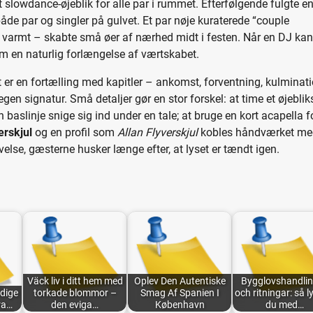
t slowdance-øjeblik for alle par i rummet. Efterfølgende fulgte e
åde par og singler på gulvet. Et par nøje kuraterede “couple
 varmt – skabte små øer af nærhed midt i festen. Når en DJ kan
 en naturlig forlængelse af værtskabet.
t er en fortælling med kapitler – ankomst, forventning, kulminat
egen signatur. Små detaljer gør en stor forskel: at time et øjeblik
 baslinje snige sig ind under en tale; at bruge en kort acapella f
erskjul
og en profil som
Allan Flyverskjul
kobles håndværket me
velse, gæsterne husker længe efter, at lyset er tændt igen.
Väck liv i ditt hem med
Oplev Den Autentiske
Bygglovshandli
idige
torkade blommor –
Smag Af Spanien I
och ritningar: så 
ra…
den eviga…
København
du med…