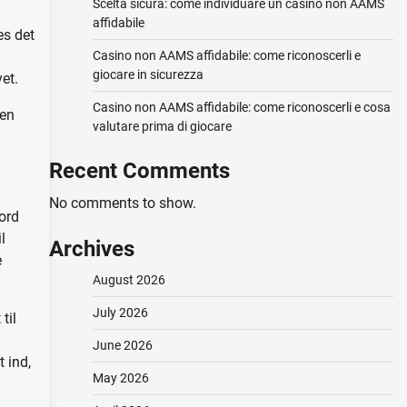
Scelta sicura: come individuare un casino non AAMS
affidabile
es det
Casino non AAMS affidabile: come riconoscerli e
giocare in sicurezza
et.
Casino non AAMS affidabile: come riconoscerli e cosa
ren
valutare prima di giocare
Recent Comments
No comments to show.
 ord
l
Archives
e
August 2026
July 2026
til
June 2026
t ind,
May 2026