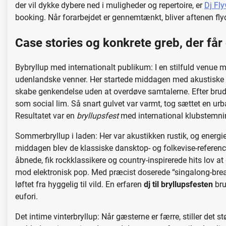
der vil dykke dybere ned i muligheder og repertoire, er
Dj Fly
booking. Når forarbejdet er gennemtænkt, bliver aftenen fl
Case stories og konkrete greb, der får 
Bybryllup med internationalt publikum: I en stilfuld venue m
udenlandske venner. Her startede middagen med akustiske 
skabe genkendelse uden at overdøve samtalerne. Efter brud
som social lim. Så snart gulvet var varmt, tog sættet en 
Resultatet var en
bryllupsfest
med international klubstemnin
Sommerbryllup i laden: Her var akustikken rustik, og energi
middagen blev de klassiske dansktop- og folkevise-referen
åbnede, fik rockklassikere og country-inspirerede hits lov a
mod elektronisk pop. Med præcist doserede “singalong-br
løftet fra hyggelig til vild. En erfaren
dj til bryllupsfesten
bru
eufori.
Det intime vinterbryllup: Når gæsterne er færre, stiller det s