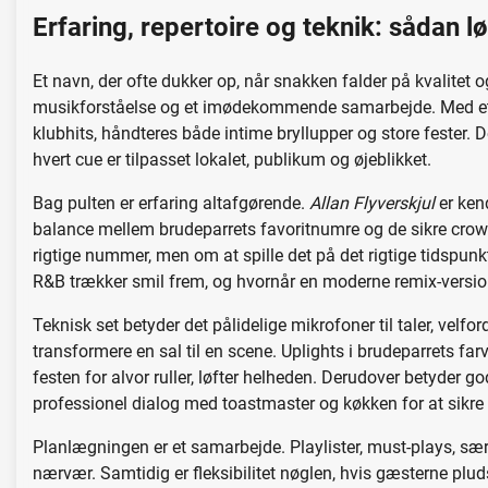
Erfaring, repertoire og teknik: sådan lø
Et navn, der ofte dukker op, når snakken falder på kvalitet o
musikforståelse og et imødekommende samarbejde. Med et k
klubhits, håndteres både intime bryllupper og store fester.
hvert cue er tilpasset lokalet, publikum og øjeblikket.
Bag pulten er erfaring altafgørende.
Allan Flyverskjul
er kend
balance mellem brudeparrets favoritnumre og de sikre crowd-
rigtige nummer, men om at spille det på det rigtige tidspunkt
R&B trækker smil frem, og hvornår en moderne remix-version 
Teknisk set betyder det pålidelige mikrofoner til taler, velfo
transformere en sal til en scene. Uplights i brudeparrets far
festen for alvor ruller, løfter helheden. Derudover betyder god
professionel dialog med toastmaster og køkken for at sikre
Planlægningen er et samarbejde. Playlister, must-plays, sær
nærvær. Samtidig er fleksibilitet nøglen, hvis gæsterne plud