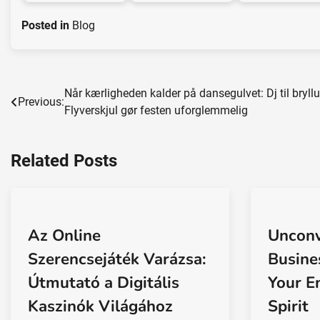
Posted in
Blog
Når kærligheden kalder på dansegulvet: Dj til bryllu
Post
Previous:
Flyverskjul gør festen uforglemmelig
navigation
Related Posts
Az Online
Unconv
Szerencsejáték Varázsa:
Busines
Útmutató a Digitális
Your E
Kaszinók Világához
Spirit