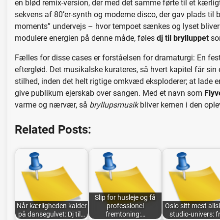
en blød remix-version, der med det samme førte til et kærlig
sekvens af 80’er-synth og moderne disco, der gav plads til b
moments” undervejs – hvor tempoet sænkes og lyset bliver
modulere energien på denne måde, føles
dj til brylluppet
som
Fælles for disse cases er forståelsen for dramaturgi: En fes
efterglød. Det musikalske kurateres, så hvert kapitel får sin 
stilhed, inden det helt rigtige omkvæd eksploderer; at lade en
give publikum ejerskab over sangen. Med et navn som
Flyv
varme og nærvær, så
bryllupsmusik
bliver kernen i den ople
Related Posts:
Slip for husleje og få
Når kærligheden kalder
professionel
Oslo sitt mest alls
på dansegulvet: Dj til…
fremtoning:…
studio-univers: f