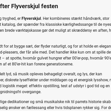
fter Flyverskjul festen
g tryghed, er
Flyverskjul
. Her kombineres stærkt håndværk, stor
atalog, der spænder fra klassiske kærlighedssange til de nyes
 Den brede værktøjskasse gør det muligt at skræddersy en aften, 
t for at bygge sæt, der flyder naturligt, og for at holde en elegan
pleasers, der får alle med. Det handler ikke kun om at spille de
 – at spotte, hvornår gulvet hungrer efter 00’er-pop, hvornår 90’e
af et 80’er-hit kan forene generationerne.
rdelt lyd, så musik opleves behageligt overalt, og lys, der kan
ver, diskrete lyseffekter under middagen og et energisk lysshow, 
 logistik meget: effektiv opstilling, test af udstyr i god tid og en
 gnidningsfri overgange.
lige dedikationer og små musikalske nik til parrets historie skab
selig ønsker en fællessang eller hvis tidsplanen rykker sig. For 