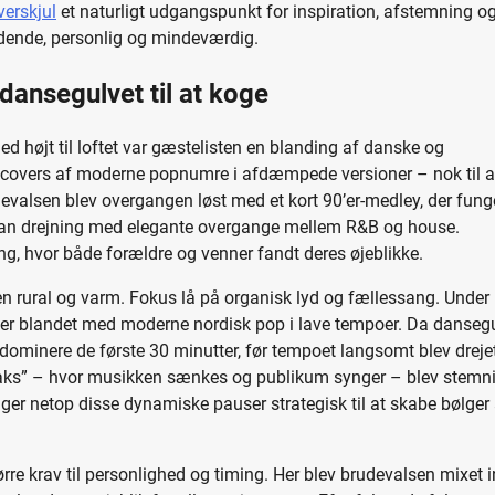
verskjul
et naturligt udgangspunkt for inspiration, afstemning o
ydende, personlig og mindeværdig.
dansegulvet til at koge
ed højt til loftet var gæstelisten en blanding af danske og
covers af moderne popnumre i afdæmpede versioner – nok til a
evalsen blev overgangen løst med et kort 90’er-medley, der fung
urban drejning med elegante overgange mellem R&B og house.
g, hvor både forældre og venner fandt deres øjeblikke.
en rural og varm. Fokus lå på organisk lyd og fællessang. Under
cer blandet med moderne nordisk pop i lave tempoer. Da danseg
t dominere de første 30 minutter, før tempoet langsomt blev dreje
eaks” – hvor musikken sænkes og publikum synger – blev stemn
ger netop disse dynamiske pauser strategisk til at skabe bølger 
tørre krav til personlighed og timing. Her blev brudevalsen mixet i