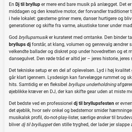
En
Dj til bryllup
er mere end bare musik på anlægget. Det er
middagen og den kreative motor, der forvandler traditioner 
i hele lokalet: gæsterne griner mere, danser hurtigere og b
generationer og skifte fra varme, akustiske toner under maden
God
bryllupsmusik
er kurateret med omtanke. Den binder ta
bryllups dj
forstår, at klang, volumen og genrevalg ændrer si
velkendte ballader og diskret pop under hovedretten og et mar
dansegulvet. Den røde tråd er altid jer – jeres historie, jere
Det tekniske setup er en del af oplevelsen. Lyd i høj kvalite
går klart igennem. Lysdesign kan farvelægge rummet og skab
hits. Samtidig er en fleksibel
bryllups underholdning
afgøren
øjeblikke kræver en DJ, der kan skifte gear uden at miste
Det bedste ved en professionel
dj til bryllupsfesten
er evnen 
det øjeblik, hvor selv onkel og bedstemor smider hæmninge
musikalsk profil, do-not-play-lister, særlige ønsker til brude
bliver
dj til brylluppet
den stille tryghed, der lader jer slappe