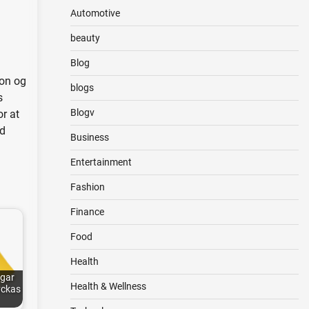
n
Automotive
beauty
Blog
ion og
blogs
s
Blogv
or at
d
Business
Entertainment
Fashion
Finance
Food
Health
ngar
Health & Wellness
lyckas