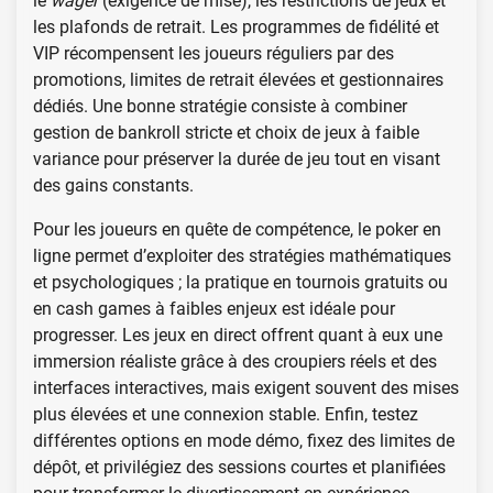
le
wager
(exigence de mise), les restrictions de jeux et
les plafonds de retrait. Les programmes de fidélité et
VIP récompensent les joueurs réguliers par des
promotions, limites de retrait élevées et gestionnaires
dédiés. Une bonne stratégie consiste à combiner
gestion de bankroll stricte et choix de jeux à faible
variance pour préserver la durée de jeu tout en visant
des gains constants.
Pour les joueurs en quête de compétence, le poker en
ligne permet d’exploiter des stratégies mathématiques
et psychologiques ; la pratique en tournois gratuits ou
en cash games à faibles enjeux est idéale pour
progresser. Les jeux en direct offrent quant à eux une
immersion réaliste grâce à des croupiers réels et des
interfaces interactives, mais exigent souvent des mises
plus élevées et une connexion stable. Enfin, testez
différentes options en mode démo, fixez des limites de
dépôt, et privilégiez des sessions courtes et planifiées