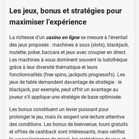
Les jeux, bonus et stratégies pour
maximiser l’expérience
La richesse d’un
casino en ligne
se mesure à l’éventail
des jeux proposés : machines à sous (slots), blackjack,
roulette, poker, baccara et jeux avec croupier en direct.
Les machines à sous dominent souvent la ludothèque
grâce à leur diversité thématique et leurs
fonctionnalités (free spins, jackpots progressifs). Les
jeux de table demandent davantage de stratégie : le
blackjack, par exemple, peut offrir un avantage au
joueur s’il applique une stratégie de base optimisée.
Les bonus constituent un levier puissant pour
prolonger le jeu, mais ils exigent une lecture attentive
des conditions. Les bonus de bienvenue, tours gratuits
et offres de cashback sont intéressants, mais vérifiez