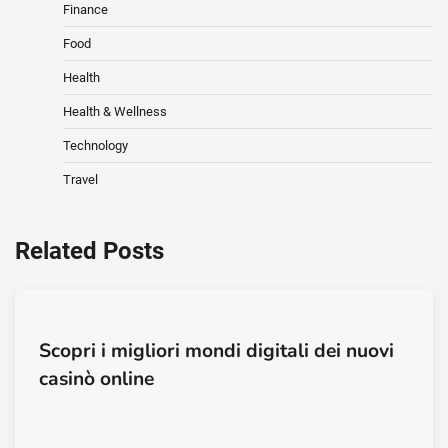
Finance
Food
Health
Health & Wellness
Technology
Travel
Related Posts
Scopri i migliori mondi digitali dei nuovi
casinò online