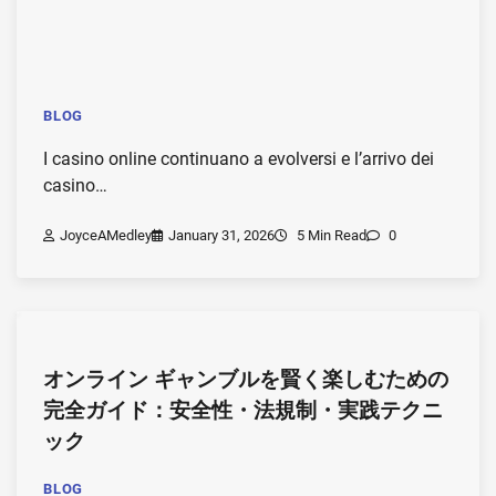
BLOG
I casino online continuano a evolversi e l’arrivo dei
casino…
JoyceAMedley
January 31, 2026
5 Min Read
0
オンライン ギャンブルを賢く楽しむための
完全ガイド：安全性・法規制・実践テクニ
ック
BLOG