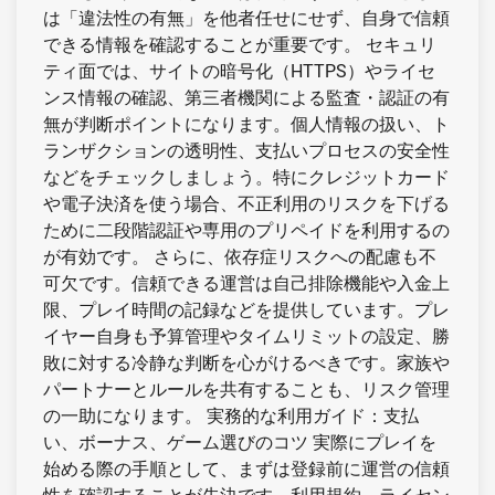
は「違法性の有無」を他者任せにせず、自身で信頼
できる情報を確認することが重要です。 セキュリ
ティ面では、サイトの暗号化（HTTPS）やライセ
ンス情報の確認、第三者機関による監査・認証の有
無が判断ポイントになります。個人情報の扱い、ト
ランザクションの透明性、支払いプロセスの安全性
などをチェックしましょう。特にクレジットカード
や電子決済を使う場合、不正利用のリスクを下げる
ために二段階認証や専用のプリペイドを利用するの
が有効です。 さらに、依存症リスクへの配慮も不
可欠です。信頼できる運営は自己排除機能や入金上
限、プレイ時間の記録などを提供しています。プレ
イヤー自身も予算管理やタイムリミットの設定、勝
敗に対する冷静な判断を心がけるべきです。家族や
パートナーとルールを共有することも、リスク管理
の一助になります。 実務的な利用ガイド：支払
い、ボーナス、ゲーム選びのコツ 実際にプレイを
始める際の手順として、まずは登録前に運営の信頼