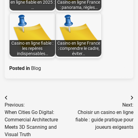
en ligne fiable en 2025 :
Casino en ligne France
…
: panorama, règles…
Casino en ligne fiable :
Casino en ligne France
les repères
: comprendre le cadre,
indispensables…
éviter…
Posted in
Blog
Post
Previous:
Next:
navigation
When Cities Go Digital:
Choisir un casino en ligne
Commercial Architecture
fiable : guide pratique pour
Meets 3D Scanning and
joueurs exigeants
Visual Truth