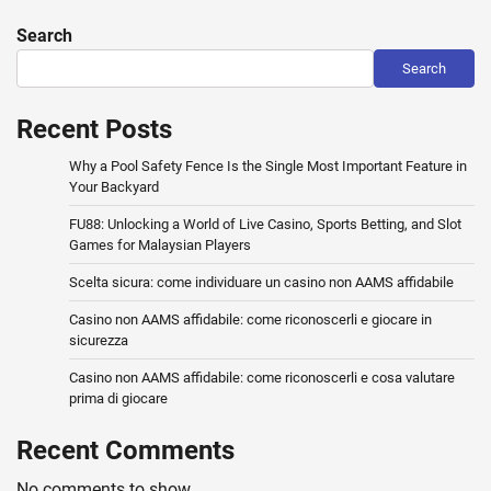
Search
Search
Recent Posts
Why a Pool Safety Fence Is the Single Most Important Feature in
Your Backyard
FU88: Unlocking a World of Live Casino, Sports Betting, and Slot
Games for Malaysian Players
Scelta sicura: come individuare un casino non AAMS affidabile
Casino non AAMS affidabile: come riconoscerli e giocare in
sicurezza
Casino non AAMS affidabile: come riconoscerli e cosa valutare
prima di giocare
Recent Comments
No comments to show.