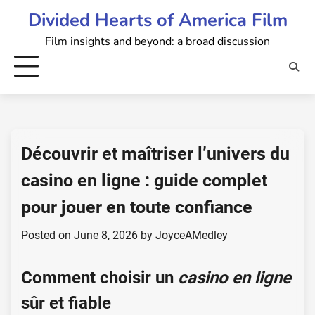
Skip
Divided Hearts of America Film
to
Film insights and beyond: a broad discussion
content
Découvrir et maîtriser l’univers du
casino en ligne : guide complet
pour jouer en toute confiance
Posted on
June 8, 2026
by
JoyceAMedley
Comment choisir un
casino en ligne
sûr et fiable