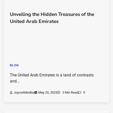
Unveiling the Hidden Treasures of the
United Arab Emirates
BLOG
The United Arab Emirates is a land of contrasts
and…
JoyceAMedley
May 20, 2025
3 Min Read
0