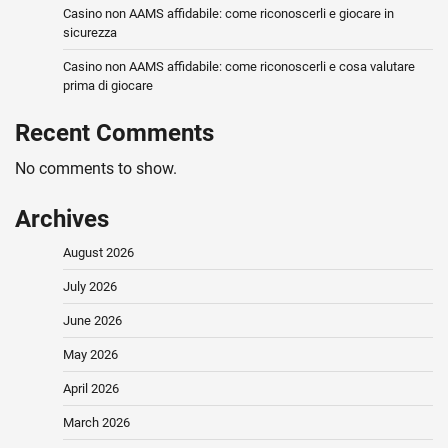
Casino non AAMS affidabile: come riconoscerli e giocare in
sicurezza
Casino non AAMS affidabile: come riconoscerli e cosa valutare
prima di giocare
Recent Comments
No comments to show.
Archives
August 2026
July 2026
June 2026
May 2026
April 2026
March 2026