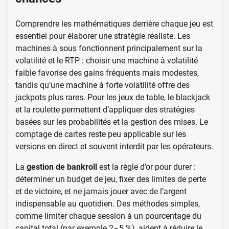
Comprendre les mathématiques derrière chaque jeu est
essentiel pour élaborer une stratégie réaliste. Les
machines à sous fonctionnent principalement sur la
volatilité et le RTP : choisir une machine à volatilité
faible favorise des gains fréquents mais modestes,
tandis qu’une machine à forte volatilité offre des
jackpots plus rares. Pour les jeux de table, le blackjack
et la roulette permettent d’appliquer des stratégies
basées sur les probabilités et la gestion des mises. Le
comptage de cartes reste peu applicable sur les
versions en direct et souvent interdit par les opérateurs.
La
gestion de bankroll
est la règle d’or pour durer :
déterminer un budget de jeu, fixer des limites de perte
et de victoire, et ne jamais jouer avec de l’argent
indispensable au quotidien. Des méthodes simples,
comme limiter chaque session à un pourcentage du
capital total (par exemple 2–5 %), aident à réduire le