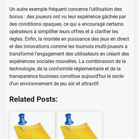
Un autre exemple fréquent concerne l’utilisation des
bonus : des joueurs ont vu leur expérience gâchée par
des conditions opaques, ce qui a encouragé certains
opérateurs à simplifier leurs offres et à clarifier les
règles. Enfin, la montée en puissance des jeux en direct
et des innovations comme les tournois multi-joueurs a
transformé l’engagement des utilisateurs en créant des
expériences sociales nouvelles. La combinaison de la
technologie, de la conformité réglementaire et de la
transparence business constitue aujourd’hui le socle
d’un environnement de jeu sûr et attractif.
Related Posts: