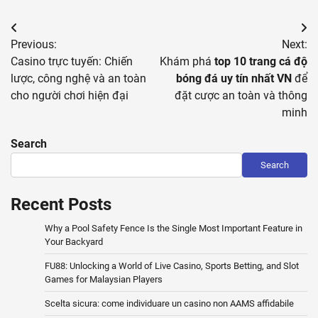
Post
Previous:
Next:
navigation
Casino trực tuyến: Chiến
Khám phá
top 10 trang cá độ
lược, công nghệ và an toàn
bóng đá uy tín nhất VN
để
cho người chơi hiện đại
đặt cược an toàn và thông
minh
Search
Search
Recent Posts
Why a Pool Safety Fence Is the Single Most Important Feature in
Your Backyard
FU88: Unlocking a World of Live Casino, Sports Betting, and Slot
Games for Malaysian Players
Scelta sicura: come individuare un casino non AAMS affidabile