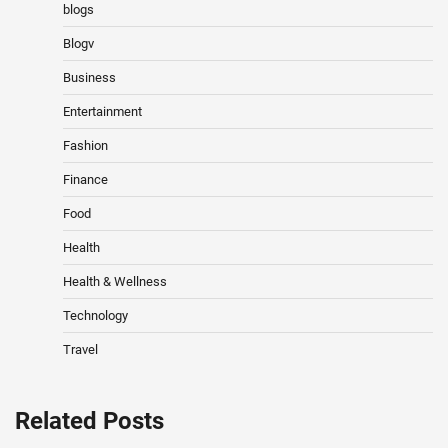
blogs
Blogv
Business
Entertainment
Fashion
Finance
Food
Health
Health & Wellness
Technology
Travel
Related Posts