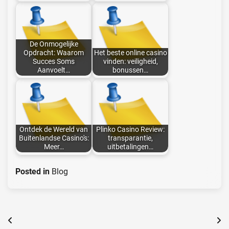
De Onmogelijke
Opdracht: Waarom
Het beste online casino
Succes Soms
vinden: veiligheid,
Aanvoelt…
bonussen…
Ontdek de Wereld van
Plinko Casino Review:
Buitenlandse Casino's:
transparantie,
Meer…
uitbetalingen…
Posted in
Blog
Post