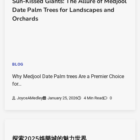
Sun-Kissed Giants: The Allure of Medjool
Date Palm Trees for Landscapes and
Orchards
BLOG
Why Medjool Date Palm trees Are a Premier Choice
for…
JoyceAMedley
January 25, 2026
4 Min Read
0
探索2025娛樂城的魅力世界