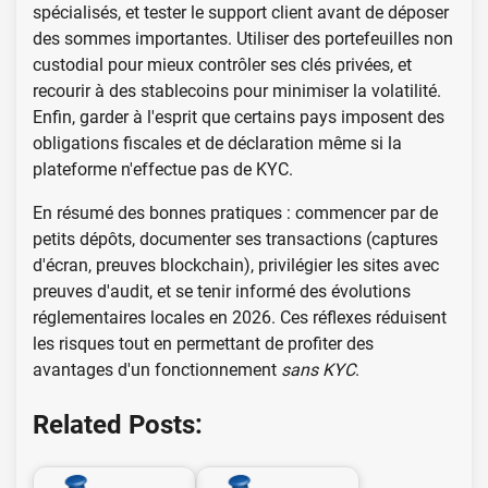
spécialisés, et tester le support client avant de déposer
des sommes importantes. Utiliser des portefeuilles non
custodial pour mieux contrôler ses clés privées, et
recourir à des stablecoins pour minimiser la volatilité.
Enfin, garder à l'esprit que certains pays imposent des
obligations fiscales et de déclaration même si la
plateforme n'effectue pas de KYC.
En résumé des bonnes pratiques : commencer par de
petits dépôts, documenter ses transactions (captures
d'écran, preuves blockchain), privilégier les sites avec
preuves d'audit, et se tenir informé des évolutions
réglementaires locales en 2026. Ces réflexes réduisent
les risques tout en permettant de profiter des
avantages d'un fonctionnement
sans KYC
.
Related Posts: