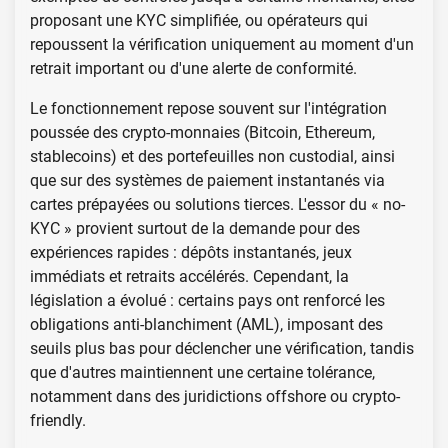
proposant une KYC simplifiée, ou opérateurs qui
repoussent la vérification uniquement au moment d'un
retrait important ou d'une alerte de conformité.
Le fonctionnement repose souvent sur l'intégration
poussée des crypto-monnaies (Bitcoin, Ethereum,
stablecoins) et des portefeuilles non custodial, ainsi
que sur des systèmes de paiement instantanés via
cartes prépayées ou solutions tierces. L'essor du « no-
KYC » provient surtout de la demande pour des
expériences rapides : dépôts instantanés, jeux
immédiats et retraits accélérés. Cependant, la
législation a évolué : certains pays ont renforcé les
obligations anti-blanchiment (AML), imposant des
seuils plus bas pour déclencher une vérification, tandis
que d'autres maintiennent une certaine tolérance,
notamment dans des juridictions offshore ou crypto-
friendly.