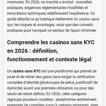
monnaies. En 2026, ce marché a évolué : nouvelles
pratiques, exigences réglementaires modifiées et
innovations techniques redéfinissent l'expérience. Ce
guide détaille ce qu'implique réellement un
casino sans
kyc
, les risques et avantages, ainsi que des conseils
pratiques pour naviguer ce secteur de façon informée.
Comprendre les casinos sans KYC
en 2026 : définition,
fonctionnement et contexte légal
Un
casino sans KYC
est une plateforme qui permet de
jouer et de retirer des gains sans exiger la vérification
complète d'identité (photocopie de pièce, justificatif de
domicile) avant une première utilisation ou pour des
seuils de retrait définis. En 2026, cette catégorie
regroupe plusieurs modèles : plateformes entièrement
exemptes de contrôles jusqu'à certains montants, sites