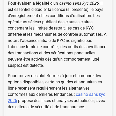
Pour évaluer la légalité d'un
casino sans kyc 2026
, il
est essentiel d'étudier la licence (si présente), le pays
d'enregistrement et les conditions d'utilisation. Les
opérateurs sérieux publient des clauses claires
concernant les limites de retrait, les cas de KYC
différée et les mécanismes de contrôle automatisés. À
noter : l'absence initiale de KYC ne signifie pas
l'absence totale de contrôle ; des outils de surveillance
des transactions et des vérifications ponctuelles
peuvent être activés dès qu'un comportement jugé
suspect est détecté.
Pour trouver des plateformes à jour et comparer les
options disponibles, certains guides et annuaires en
ligne recensent régulièrement les alternatives
conformes aux dernières tendances :
casino sans kyc
2026
propose des listes et analyses actualisées, avec
des critères de sécurité et de transparence.