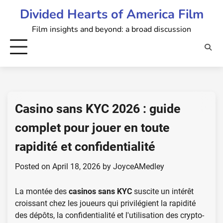
Skip
Divided Hearts of America Film
to
Film insights and beyond: a broad discussion
content
Casino sans KYC 2026 : guide
complet pour jouer en toute
rapidité et confidentialité
Posted on
April 18, 2026
by
JoyceAMedley
La montée des
casinos sans KYC
suscite un intérêt
croissant chez les joueurs qui privilégient la rapidité
des dépôts, la confidentialité et l'utilisation des crypto-