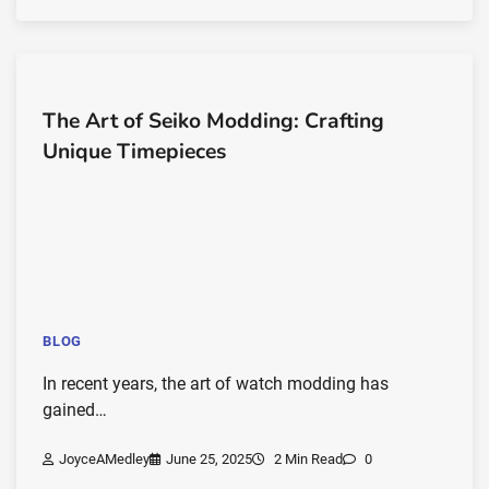
The Art of Seiko Modding: Crafting
Unique Timepieces
BLOG
In recent years, the art of watch modding has
gained…
JoyceAMedley
June 25, 2025
2 Min Read
0