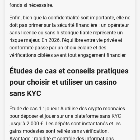
fonds si nécessaire.
Enfin, bien que la confidentialité soit importante, elle ne
doit pas primer sur la sécurité financière : un opérateur
sans licence ou sans historique fiable représente un
risque majeur. En 2026, l'équilibre entre vie privée et
conformité passe par un choix éclairé et des
vérifications ciblées avant tout engagement financier.
Études de cas et conseils pratiques
pour choisir et utiliser un casino
sans KYC
Étude de cas 1 : joueur A utilise des crypto-monnaies
pour déposer et jouer sur une plateforme sans KYC
jusqu'à 2 000 €. Les dépôts sont instantanés et les
gains modestes sont retirés sans vérification.
Avantage : rapidité et contrôle des informations