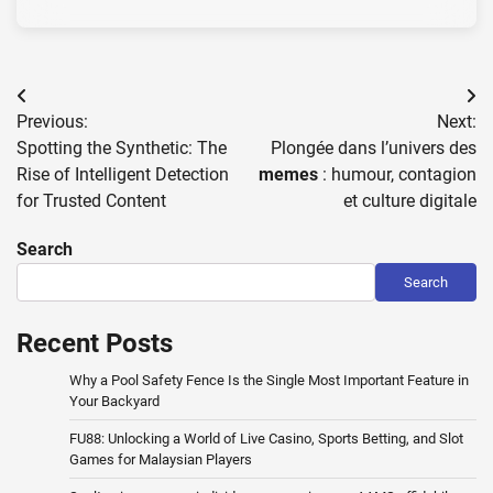
Post
Previous:
Next:
navigation
Spotting the Synthetic: The
Plongée dans l’univers des
Rise of Intelligent Detection
memes
: humour, contagion
for Trusted Content
et culture digitale
Search
Search
Recent Posts
Why a Pool Safety Fence Is the Single Most Important Feature in
Your Backyard
FU88: Unlocking a World of Live Casino, Sports Betting, and Slot
Games for Malaysian Players