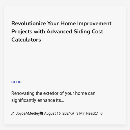
Revolutionize Your Home Improvement
Projects with Advanced Siding Cost
Calculators
BLOG
Renovating the exterior of your home can
significantly enhance its…
JoyceAMedley
August 16, 2024
3 Min Read
0