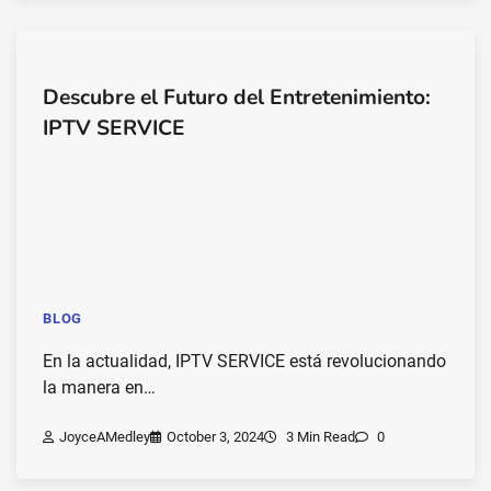
Descubre el Futuro del Entretenimiento:
IPTV SERVICE
BLOG
En la actualidad, IPTV SERVICE está revolucionando
la manera en…
JoyceAMedley
October 3, 2024
3 Min Read
0