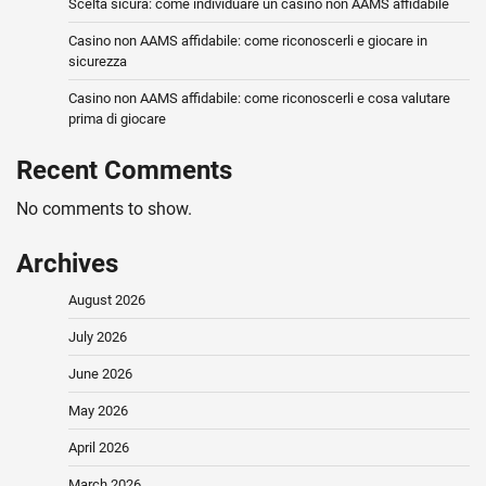
Scelta sicura: come individuare un casino non AAMS affidabile
Casino non AAMS affidabile: come riconoscerli e giocare in
sicurezza
Casino non AAMS affidabile: come riconoscerli e cosa valutare
prima di giocare
Recent Comments
No comments to show.
Archives
August 2026
July 2026
June 2026
May 2026
April 2026
March 2026