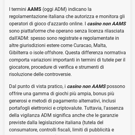
I termini
AAMS
(oggi ADM) indicano la
regolamentazione italiana che autorizza e monitora gli
operatori di gioco d'azzardo online. I
casino non AAMS
sono piattaforme che operano senza licenza rilasciata
dall'ADM: spesso sono registrate e regolamentate in
altre giurisdizioni estere come Curacao, Malta,
Gibilterra o isole offshore. Questa differenza normativa
comporta variazioni importanti in termini di tutele per il
giocatore, procedure di verifica e strumenti di
risoluzione delle controversie.
Dal punto di vista pratico, i
casino non AAMS
possono
offrire una gamma di giochi più ampia, bonus più
generosi e metodi di pagamento alternativi, inclusi
portafogli elettronici e criptovalute. Tuttavia, l'assenza
della vigilanza ADM significa anche che le garanzie
previste dalla legislazione italiana (tutela del
consumatore, controlli fiscali, limiti di pubblicità e