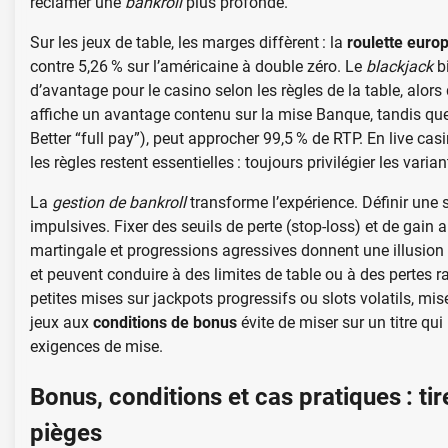
réclamer une
bankroll
plus profonde.
Sur les jeux de table, les marges diffèrent : la
roulette euro
contre 5,26 % sur l’américaine à double zéro. Le
blackjack
bi
d’avantage pour le casino selon les règles de la table, al
affiche un avantage contenu sur la mise Banque, tandis que
Better “full pay”), peut approcher 99,5 % de RTP. En live cas
les règles restent essentielles : toujours privilégier les var
La
gestion de bankroll
transforme l’expérience. Définir une 
impulsives. Fixer des seuils de perte (stop-loss) et de gain 
martingale et progressions agressives donnent une illusio
et peuvent conduire à des limites de table ou à des pertes r
petites mises sur jackpots progressifs ou slots volatils, mise
jeux aux
conditions de bonus
évite de miser sur un titre qu
exigences de mise.
Bonus, conditions et cas pratiques : ti
pièges