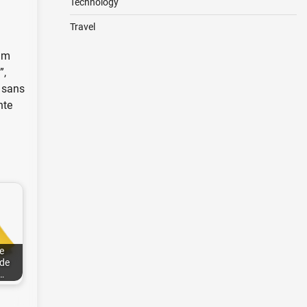
Technology
Travel
mum
”,
, sans
nte
e
ide
…