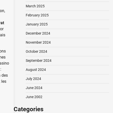
March 2025
on,
February 2025
rat
January 2025
or
December 2024
mais
November 2024
ions
October 2024
èmes
September 2024
asino
:
August 2024
n des
July 2024
 les
June 2024
June 2002
Categories