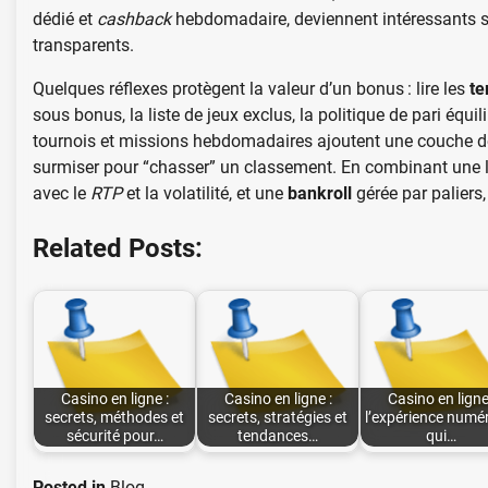
dédié et
cashback
hebdomadaire, deviennent intéressants si 
transparents.
Quelques réflexes protègent la valeur d’un bonus : lire les
te
sous bonus, la liste de jeux exclus, la politique de pari équil
tournois et missions hebdomadaires ajoutent une couche de ré
surmiser pour “chasser” un classement. En combinant une l
avec le
RTP
et la volatilité, et une
bankroll
gérée par paliers,
Related Posts:
Casino en ligne :
Casino en ligne :
Casino en ligne
secrets, méthodes et
secrets, stratégies et
l’expérience numé
sécurité pour…
tendances…
qui…
Posted in
Blog