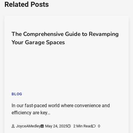
Related Posts
The Comprehensive Guide to Revamping
Your Garage Spaces
BLOG
In our fast-paced world where convenience and
efficiency are key…
JoyceAMedley
May 24, 2025
2 Min Read
0