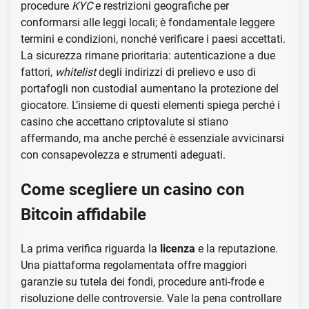
procedure
KYC
e restrizioni geografiche per
conformarsi alle leggi locali; è fondamentale leggere
termini e condizioni, nonché verificare i paesi accettati.
La sicurezza rimane prioritaria: autenticazione a due
fattori,
whitelist
degli indirizzi di prelievo e uso di
portafogli non custodial aumentano la protezione del
giocatore. L’insieme di questi elementi spiega perché i
casino che accettano criptovalute si stiano
affermando, ma anche perché è essenziale avvicinarsi
con consapevolezza e strumenti adeguati.
Come scegliere un casino con
Bitcoin affidabile
La prima verifica riguarda la
licenza
e la reputazione.
Una piattaforma regolamentata offre maggiori
garanzie su tutela dei fondi, procedure anti-frode e
risoluzione delle controversie. Vale la pena controllare