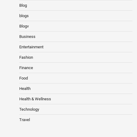
Blog
blogs
Blogv
Business
Entertainment
Fashion
Finance
Food
Health
Health & Wellness
Technology
Travel