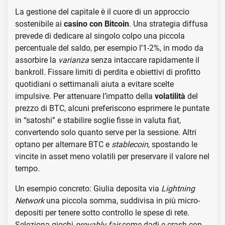
La gestione del capitale è il cuore di un approccio
sostenibile ai
casino con Bitcoin
. Una strategia diffusa
prevede di dedicare al singolo colpo una piccola
percentuale del saldo, per esempio l’1-2%, in modo da
assorbire la
varianza
senza intaccare rapidamente il
bankroll. Fissare limiti di perdita e obiettivi di profitto
quotidiani o settimanali aiuta a evitare scelte
impulsive. Per attenuare l’impatto della
volatilità
del
prezzo di BTC, alcuni preferiscono esprimere le puntate
in “satoshi” e stabilire soglie fisse in valuta fiat,
convertendo solo quanto serve per la sessione. Altri
optano per alternare BTC e
stablecoin
, spostando le
vincite in asset meno volatili per preservare il valore nel
tempo.
Un esempio concreto: Giulia deposita via
Lightning
Network
una piccola somma, suddivisa in più micro-
depositi per tenere sotto controllo le spese di rete.
Seleziona giochi
provably fair
come dadi e crash con