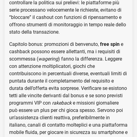
controllare la politica sui prelievi: le piattaforme più
serie processano velocemente le richieste, evitano di
“bloccare” il cashout con funzioni di ripensamento e
offrono strumenti di monitoraggio in tempo reale dello
stato della transazione.
Capitolo bonus: promozioni di benvenuto,
free spin
e
cashback possono essere allettanti, ma i requisiti di
scommessa (
wagering
) fanno la differenza. Leggere
con attenzione moltiplicatori, giochi che
contribuiscono in percentuali diverse, eventuali limiti di
puntata durante il completamento del requisito e
durata dell’offerta evita sorprese. Verificare se esistono
tetti alle vincite derivanti dal bonus e se sono previsti
programmi VIP con
rakeback
e missioni giornaliere
può essere un plus per chi gioca spesso. Servono poi
un’assistenza clienti reattiva, preferibilmente in
italiano, canali di contatto molteplici e una piattaforma
mobile fluida, per giocare in sicurezza su smartphone e