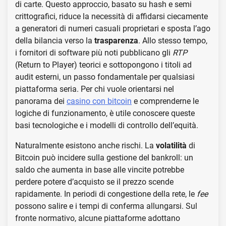
di carte. Questo approccio, basato su hash e semi
crittografici, riduce la necessità di affidarsi ciecamente
a generatori di numeri casuali proprietari e sposta l’ago
della bilancia verso la
trasparenza
. Allo stesso tempo,
i fornitori di software più noti pubblicano gli
RTP
(Return to Player) teorici e sottopongono i titoli ad
audit esterni, un passo fondamentale per qualsiasi
piattaforma seria. Per chi vuole orientarsi nel
panorama dei
casino con bitcoin
e comprenderne le
logiche di funzionamento, è utile conoscere queste
basi tecnologiche e i modelli di controllo dell’equità.
Naturalmente esistono anche rischi. La
volatilità
di
Bitcoin può incidere sulla gestione del bankroll: un
saldo che aumenta in base alle vincite potrebbe
perdere potere d’acquisto se il prezzo scende
rapidamente. In periodi di congestione della rete, le
fee
possono salire e i tempi di conferma allungarsi. Sul
fronte normativo, alcune piattaforme adottano