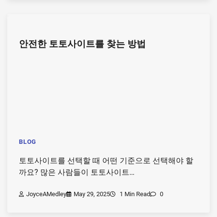
안전한 토토사이트를 찾는 방법
BLOG
토토사이트를 선택할 때 어떤 기준으로 선택해야 할
까요? 많은 사람들이 토토사이트…
JoyceAMedley
May 29, 2025
1 Min Read
0