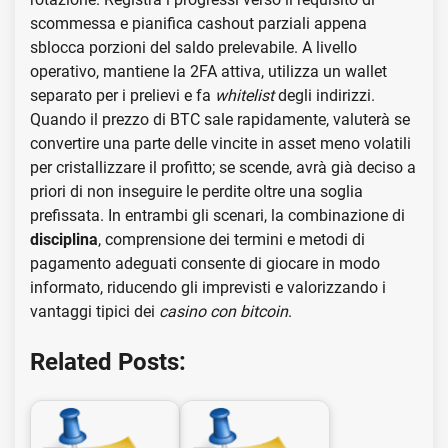
scommessa e pianifica cashout parziali appena
sblocca porzioni del saldo prelevabile. A livello
operativo, mantiene la 2FA attiva, utilizza un wallet
separato per i prelievi e fa
whitelist
degli indirizzi.
Quando il prezzo di BTC sale rapidamente, valuterà se
convertire una parte delle vincite in asset meno volatili
per cristallizzare il profitto; se scende, avrà già deciso a
priori di non inseguire le perdite oltre una soglia
prefissata. In entrambi gli scenari, la combinazione di
disciplina
, comprensione dei termini e metodi di
pagamento adeguati consente di giocare in modo
informato, riducendo gli imprevisti e valorizzando i
vantaggi tipici dei
casino con bitcoin
.
Related Posts: