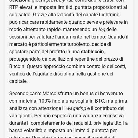
RTP elevati e imposta limiti di puntata proporzionati al
suo saldo. Grazie alla velocità del canale Lightning,
può ricaricare rapidamente quando serve e prelevare in
modo altrettanto rapido, mantenendo un
log
delle
sessioni per valutare l’andamento nel tempo. Quando il
mercato è particolarmente turbolento, decide di
spostare parte del profitto in una
stablecoin
,
proteggendolo da oscillazioni repentine del prezzo di
Bitcoin. Questo approccio combina controllo dei costi,
verifica dell’equità e disciplina nella gestione del
capitale.
Secondo caso: Marco sfrutta un bonus di benvenuto
con match al 100% fino a una soglia in BTC, ma prima
analizza con attenzione il
wagering
e il contributo dei
vari giochi. Per non esporsi a una varianza eccessiva
durante il completamento dei requisiti, privilegia titoli a
bassa volatilità e imposta un limite di puntata per
rotazione. Registra i progressi verso il requisito di