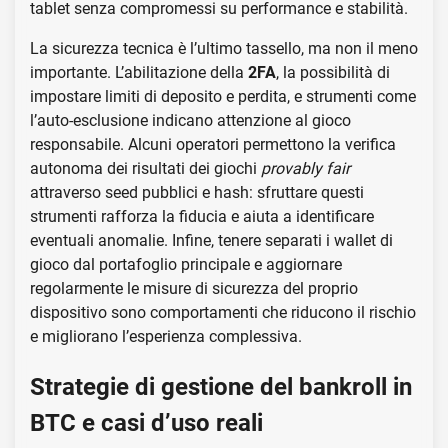
tablet senza compromessi su performance e stabilità.
La sicurezza tecnica è l’ultimo tassello, ma non il meno
importante. L’abilitazione della
2FA
, la possibilità di
impostare limiti di deposito e perdita, e strumenti come
l’auto-esclusione indicano attenzione al gioco
responsabile. Alcuni operatori permettono la verifica
autonoma dei risultati dei giochi
provably fair
attraverso seed pubblici e hash: sfruttare questi
strumenti rafforza la fiducia e aiuta a identificare
eventuali anomalie. Infine, tenere separati i wallet di
gioco dal portafoglio principale e aggiornare
regolarmente le misure di sicurezza del proprio
dispositivo sono comportamenti che riducono il rischio
e migliorano l’esperienza complessiva.
Strategie di gestione del bankroll in
BTC e casi d’uso reali