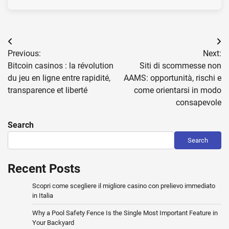
Post
Previous:
Next:
navigation
Bitcoin casinos : la révolution
Siti di scommesse non
du jeu en ligne entre rapidité,
AAMS: opportunità, rischi e
transparence et liberté
come orientarsi in modo
consapevole
Search
Search
Recent Posts
Scopri come scegliere il migliore casino con prelievo immediato
in Italia
Why a Pool Safety Fence Is the Single Most Important Feature in
Your Backyard