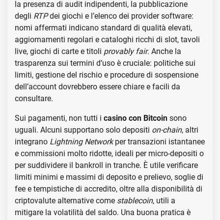
la presenza di audit indipendenti, la pubblicazione
degli
RTP
dei giochi e l’elenco dei provider software:
nomi affermati indicano standard di qualità elevati,
aggiornamenti regolari e cataloghi ricchi di slot, tavoli
live, giochi di carte e titoli
provably fair
. Anche la
trasparenza sui termini d’uso è cruciale: politiche sui
limiti, gestione del rischio e procedure di sospensione
dell’account dovrebbero essere chiare e facili da
consultare.
Sui pagamenti, non tutti i
casino con Bitcoin
sono
uguali. Alcuni supportano solo depositi
on-chain
, altri
integrano
Lightning Network
per transazioni istantanee
e commissioni molto ridotte, ideali per micro-depositi o
per suddividere il bankroll in tranche. È utile verificare
limiti minimi e massimi di deposito e prelievo, soglie di
fee e tempistiche di accredito, oltre alla disponibilità di
criptovalute alternative come
stablecoin
, utili a
mitigare la volatilità del saldo. Una buona pratica è