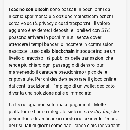
I
casino con Bitcoin
sono passati in pochi anni da
nicchia sperimentale a opzione mainstream per chi
cerca velocità, privacy e costi trasparenti. Il valore
aggiunto è evidente: i depositi e i prelievi con
BTC
possono arrivare in pochi minuti, senza dover
attendere i tempi bancari o incorrere in commissioni
nascoste. L’uso della
blockchain
introduce inoltre un
livello di tracciabilità pubblica delle transazioni che
rende più chiaro ogni passaggio di denaro, pur
mantenendo il carattere pseudonimo tipico delle
criptovalute. Per chi desidera separare il gioco online
dai conti tradizionali, l’impiego di un wallet dedicato
diventa una soluzione agile e immediata.
La tecnologia non si ferma ai pagamenti. Molte
piattaforme hanno integrato sistemi
provably fair
, che
permettono di verificare in modo indipendente l’equità
dei risultati di giochi come dadi, crash e alcune varianti