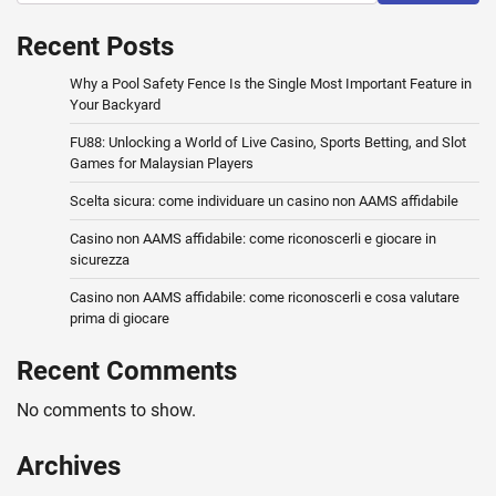
Recent Posts
Why a Pool Safety Fence Is the Single Most Important Feature in
Your Backyard
FU88: Unlocking a World of Live Casino, Sports Betting, and Slot
Games for Malaysian Players
Scelta sicura: come individuare un casino non AAMS affidabile
Casino non AAMS affidabile: come riconoscerli e giocare in
sicurezza
Casino non AAMS affidabile: come riconoscerli e cosa valutare
prima di giocare
Recent Comments
No comments to show.
Archives