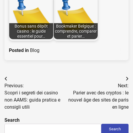
Bonus sans dépôt
Bookmaker Belgique :
casino : le guide
comprendre, comparer
essentiel pour…
et parier…
Posted in
Blog
Post
Previous:
Next:
navigation
Scopri i segreti dei casino
Parier avec des cryptos : le
non AAMS: guida pratica e
nouvel âge des sites de paris
consigli utili
en ligne
Search
Search