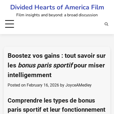
Skip
Divided Hearts of America Film
to
Film insights and beyond: a broad discussion
content
Boostez vos gains : tout savoir sur
les
bonus paris sportif
pour miser
intelligemment
Posted on
February 16, 2026
by
JoyceAMedley
Comprendre les types de
bonus
paris sportif
et leur fonctionnement