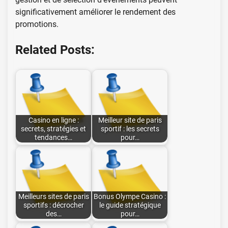
significativement améliorer le rendement des
promotions.
Related Posts:
Casino en ligne :
Meilleur site de paris
secrets, stratégies et
sportif : les secrets
tendances…
pour…
Meilleurs sites de paris
Bonus Olympe Casino :
sportifs : décrocher
le guide stratégique
des…
pour…