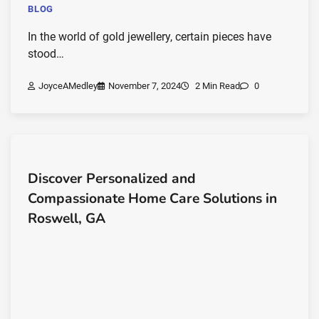
BLOG
In the world of gold jewellery, certain pieces have
stood…
JoyceAMedley
November 7, 2024
2 Min Read
0
Discover Personalized and
Compassionate Home Care Solutions in
Roswell, GA