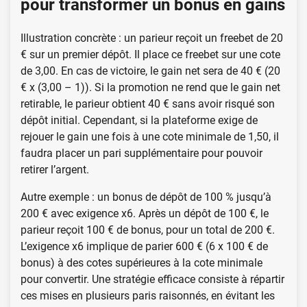
pour transformer un bonus en gains
Illustration concrète : un parieur reçoit un freebet de 20
€ sur un premier dépôt. Il place ce freebet sur une cote
de 3,00. En cas de victoire, le gain net sera de 40 € (20
€ x (3,00 – 1)). Si la promotion ne rend que le gain net
retirable, le parieur obtient 40 € sans avoir risqué son
dépôt initial. Cependant, si la plateforme exige de
rejouer le gain une fois à une cote minimale de 1,50, il
faudra placer un pari supplémentaire pour pouvoir
retirer l’argent.
Autre exemple : un bonus de dépôt de 100 % jusqu’à
200 € avec exigence x6. Après un dépôt de 100 €, le
parieur reçoit 100 € de bonus, pour un total de 200 €.
L’exigence x6 implique de parier 600 € (6 x 100 € de
bonus) à des cotes supérieures à la cote minimale
pour convertir. Une stratégie efficace consiste à répartir
ces mises en plusieurs paris raisonnés, en évitant les