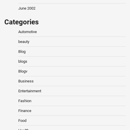
June 2002
Categories
Automotive
beauty
Blog
blogs
Blogv
Business
Entertainment
Fashion
Finance
Food