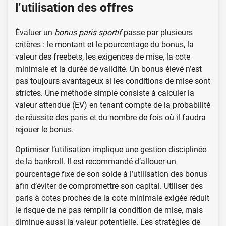
l’utilisation des offres
Évaluer un
bonus paris sportif
passe par plusieurs
critères : le montant et le pourcentage du bonus, la
valeur des freebets, les exigences de mise, la cote
minimale et la durée de validité. Un bonus élevé n’est
pas toujours avantageux si les conditions de mise sont
strictes. Une méthode simple consiste à calculer la
valeur attendue (EV) en tenant compte de la probabilité
de réussite des paris et du nombre de fois où il faudra
rejouer le bonus.
Optimiser l’utilisation implique une gestion disciplinée
de la bankroll. Il est recommandé d’allouer un
pourcentage fixe de son solde à l’utilisation des bonus
afin d’éviter de compromettre son capital. Utiliser des
paris à cotes proches de la cote minimale exigée réduit
le risque de ne pas remplir la condition de mise, mais
diminue aussi la valeur potentielle. Les stratégies de