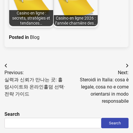
Casino en ligne :
secrets, stratégies et
Casino en ligne 2026 :
tendances…
l’année charnière des…
Posted in
Blog
Post
Previous:
Next:
navigation
실력과 신뢰가 만나는 곳: 홀
Steroidi in Italia: cosa è
덤사이트와 온라인홀덤 선택·
legale, cosa no e come
전략 가이드
orientarsi in modo
responsabile
Search
Search