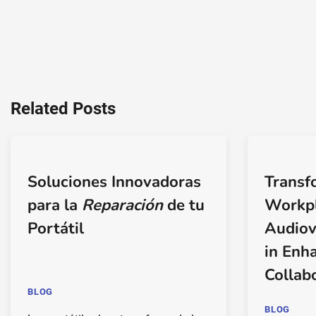
Related Posts
Soluciones Innovadoras
Transf
para la
Reparación
de tu
Workpl
Portátil
Audiov
in Enh
Collab
BLOG
BLOG