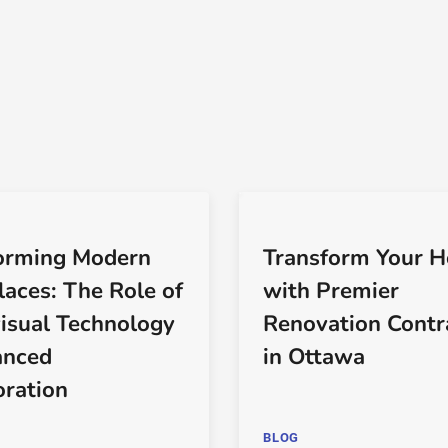
orming Modern
Transform Your 
aces: The Role of
with Premier
isual Technology
Renovation Contr
anced
in Ottawa
oration
BLOG