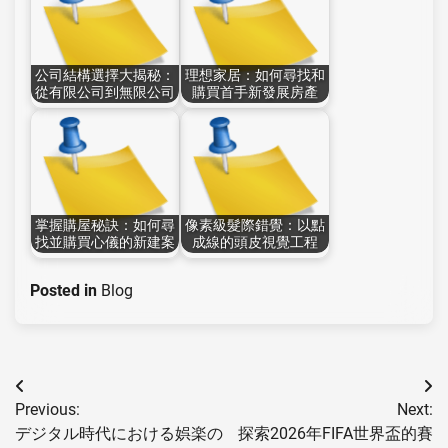
公司結構選擇大揭秘：
理想家居：如何尋找和
從有限公司到無限公司
購買首手新發展房產
掌握購屋秘訣：如何尋
像素級髮際錯覺：以點
找並購買心儀的新建案
成線的頭皮視覺工程
Posted in
Blog
Post
Previous:
Next:
navigation
デジタル時代における娯楽の
探索2026年FIFA世界盃的賽