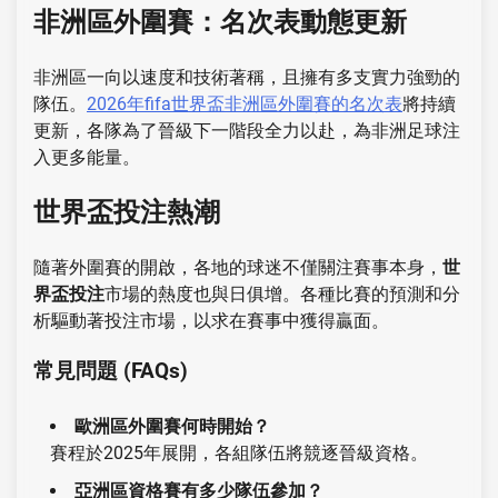
非洲區外圍賽：名次表動態更新
非洲區一向以速度和技術著稱，且擁有多支實力強勁的
隊伍。
2026年fifa世界盃非洲區外圍賽的名次表
將持續
更新，各隊為了晉級下一階段全力以赴，為非洲足球注
入更多能量。
世界盃投注熱潮
隨著外圍賽的開啟，各地的球迷不僅關注賽事本身，
世
界盃投注
市場的熱度也與日俱增。各種比賽的預測和分
析驅動著投注市場，以求在賽事中獲得贏面。
常見問題 (FAQs)
歐洲區外圍賽何時開始？
賽程於2025年展開，各組隊伍將競逐晉級資格。
亞洲區資格賽有多少隊伍參加？