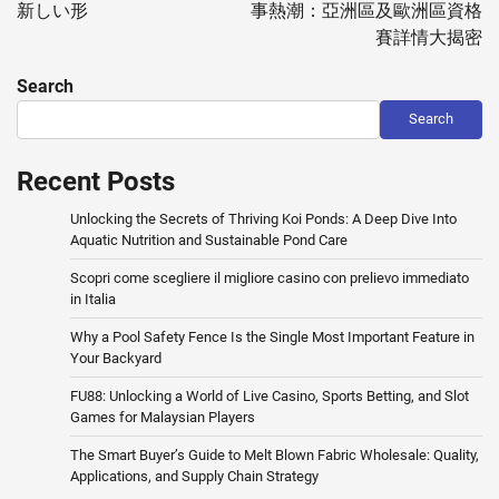
新しい形
事熱潮：亞洲區及歐洲區資格
賽詳情大揭密
Search
Search
Recent Posts
Unlocking the Secrets of Thriving Koi Ponds: A Deep Dive Into
Aquatic Nutrition and Sustainable Pond Care
Scopri come scegliere il migliore casino con prelievo immediato
in Italia
Why a Pool Safety Fence Is the Single Most Important Feature in
Your Backyard
FU88: Unlocking a World of Live Casino, Sports Betting, and Slot
Games for Malaysian Players
The Smart Buyer’s Guide to Melt Blown Fabric Wholesale: Quality,
Applications, and Supply Chain Strategy