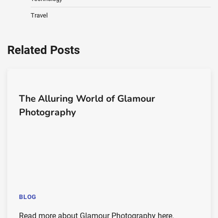
Travel
Related Posts
The Alluring World of Glamour
Photography
BLOG
Read more about Glamour Photography here.