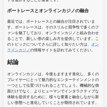
ボートレースとオンラインカジノの融合
最近では、ボートレースとの融合が注目されていま
す。ボートレースは、そのスリルと競争性で多くのフ
ァンを魅了しており、オンラインカジノと組み合わせ
ることで、新しい形の楽しみ方を提供しています。こ
のトピックについてさらに詳しく知りたい方は、
オン
ラインカジノ
の情報サイトを訪れてみてください。
結論
オンラインカジノは、今後もますます進化し、多くの
プレイヤーにとって魅力的なエンターテインメントの
一つとして位置づけられることでしょう。機械的な側
面だけでなく、よりヒューマンでインタラクティブな
体験を提供するために、様々な要素と融合しながら新
しい形態へと進化していくことが期待されています。