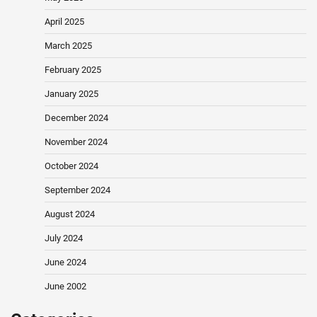
April 2025
March 2025
February 2025
January 2025
December 2024
November 2024
October 2024
September 2024
August 2024
July 2024
June 2024
June 2002