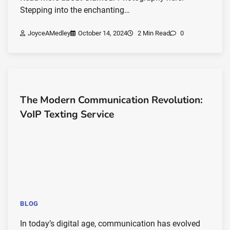
Stepping into the enchanting…
JoyceAMedley
October 14, 2024
2 Min Read
0
The Modern Communication Revolution:
VoIP Texting Service
BLOG
In today’s digital age, communication has evolved