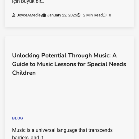
için büyük bir…
JoyceAMedley
January 22, 2025
2 Min Read
0
Unlocking Potential Through Music: A
Guide to Music Lessons for Special Needs
Children
BLOG
Music is a universal language that transcends
barriers, and it…