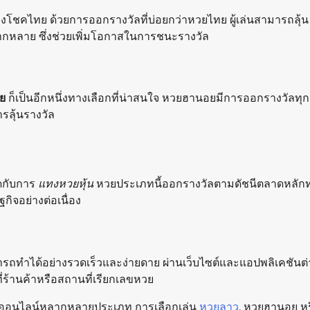
สี่ยงโชคไทย ด้วยการออกรางวัลที่บ่อยกว่าหวยไทย ผู้เล่นสามารถลุ้น
ลากหลาย ซึ่งช่วยเพิ่มโอกาสในการชนะรางวัล
ย
ก็เป็นอีกหนึ่งทางเลือกที่น่าสนใจ หวยฮานอยมีการออกรางวัลทุก
รลุ้นรางวัล
าดกับการ
แทงหวยหุ้น
หวยประเภทนี้ออกรางวัลตามดัชนีตลาดหลักท
จอย่างต่อเนื่อง
รถทำได้อย่างรวดเร็วและง่ายดาย ผ่านเว็บไซต์และแอปพลิเคชันต่า
่ร้านค้าหรือสถานที่เรียกเลขหวย
หวยออนไลน์หลากหลายประเภท การเลือกเล่น
หวยลาว
, หวยฮานอย ห