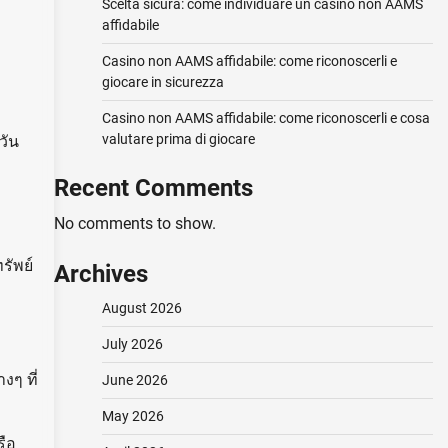
Scelta sicura: come individuare un casino non AAMS
affidabile
Casino non AAMS affidabile: come riconoscerli e
giocare in sicurezza
Casino non AAMS affidabile: come riconoscerli e cosa
valutare prima di giocare
วัน
Recent Comments
No comments to show.
รัพย์
Archives
August 2026
July 2026
งๆ ที่
June 2026
May 2026
รือ