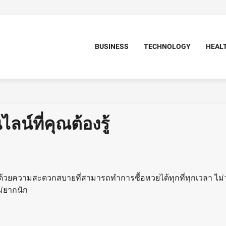
BUSINESS
TECHNOLOGY
HEAL
น์ที่คุณต้องรู้
 ด้วยความสะดวกสบายที่สามารถทำการซื้อหวยได้ทุกที่ทุกเวลา ไม่
ม่ยากนัก