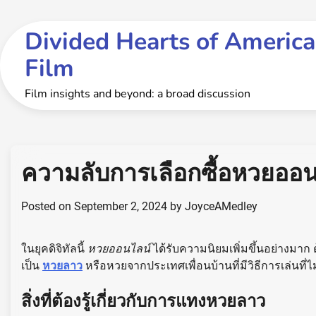
Skip
to
Divided Hearts of America
content
Film
Film insights and beyond: a broad discussion
ความลับการเลือกซื้อหวยออนไล
Posted on
September 2, 2024
by
JoyceAMedley
ในยุคดิจิทัลนี้
หวยออนไลน์
ได้รับความนิยมเพิ่มขึ้นอย่างมาก
เป็น
หวยลาว
หรือหวยจากประเทศเพื่อนบ้านที่มีวิธีการเล่นที่ไ
สิ่งที่ต้องรู้เกี่ยวกับการแทงหวยลาว