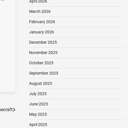
April 2026
March 2026
February 2026
January 2026
December 2025
November 2025
October 2025
September 2025
August 2025
July 2025
June 2025
ecraft
May 2025
April 2025