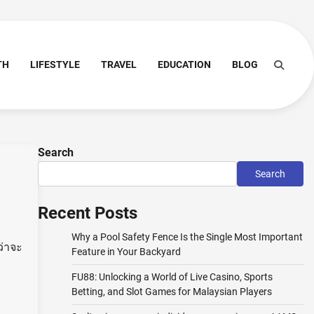
TH
LIFESTYLE
TRAVEL
EDUCATION
BLOG
Search
Search
Recent Posts
Why a Pool Safety Fence Is the Single Most Important
ว่าจะ
Feature in Your Backyard
FU88: Unlocking a World of Live Casino, Sports
Betting, and Slot Games for Malaysian Players