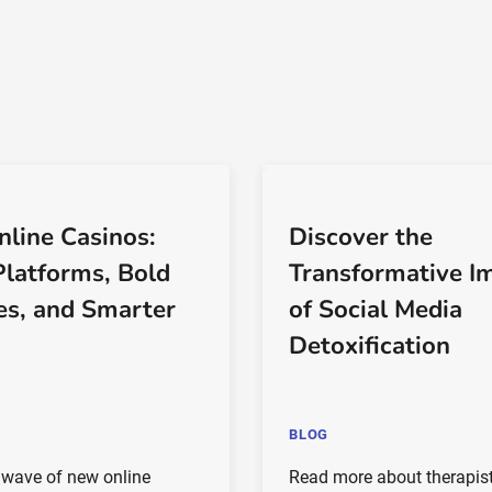
line Casinos:
Discover the
Platforms, Bold
Transformative I
es, and Smarter
of Social Media
Detoxification
BLOG
 wave of new online
Read more about therapist