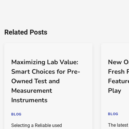
Related Posts
Maximizing Lab Value:
New On
Smart Choices for Pre-
Fresh 
Owned Test and
Featur
Measurement
Play
Instruments
BLOG
BLOG
The latest
Selecting a Reliable used