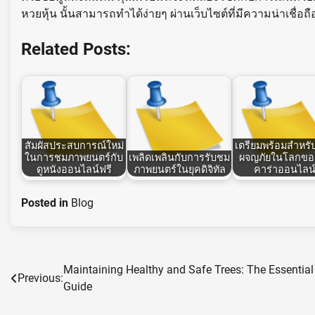
หวยหุ้น นั้นสามารถทำได้ง่ายๆ ผ่านเว็บไซต์ที่มีความน่าเชื่อ
Related Posts:
สัมผัสประสบการณ์ใหม่
เตรียมพร้อมสำหรั
ในการชมภาพยนตร์กับ
เพลิดเพลินกับการรับชม
ผจญภัยในโลกขอ
ดูหนังออนไลน์ฟรี
ภาพยนตร์ในยุคดิจิทัล
คาร่าออนไลน
Posted in
Blog
Maintaining Healthy and Safe Trees: The Essential
Post
Previous:
Guide
navigation