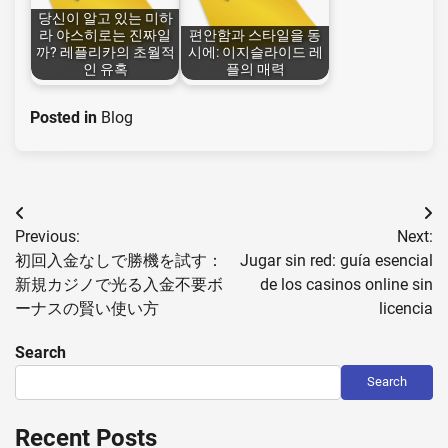
당신이 알고 있는 미하
라 야스히로는 진짜일
편안함과 스타일을 동
까? 레플리카의 초월적
시에: 이지슬라이드 레
인 유혹
플의 매력
Posted in
Blog
Post
Previous:
Next:
navigation
初回入金なしで勝機を試す：
Jugar sin red: guía esencial
新規カジノで光る入金不要ボ
de los casinos online sin
ーナスの賢い使い方
licencia
Search
Search
Recent Posts