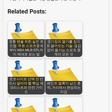
Related Posts:
정통 팬을 위한 실전 로
경기장의 열기를 집으
드맵: 무료 스포츠중계
로 끌어오는 기술: 끊김
부터 NBA·MLB·EPL까
없이 즐기는 스포츠 중
지 제대로 보는 법
계의 모든 것
토토사이트 선택 전 반
드시 알아야 할 핵심 체
페인트 얼룩이 남긴 흔
크리스트와 안전 가이
적, 거리에서 완성되는
드
미감