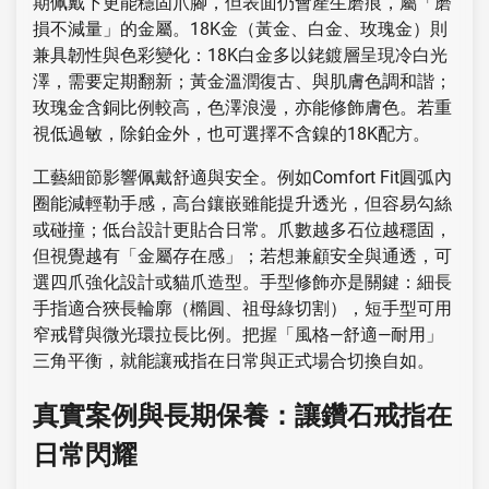
期佩戴下更能穩固爪腳，但表面仍會產生磨痕，屬「磨
損不減量」的金屬。18K金（黃金、白金、玫瑰金）則
兼具韌性與色彩變化：18K白金多以銠鍍層呈現冷白光
澤，需要定期翻新；黃金溫潤復古、與肌膚色調和諧；
玫瑰金含銅比例較高，色澤浪漫，亦能修飾膚色。若重
視低過敏，除鉑金外，也可選擇不含鎳的18K配方。
工藝細節影響佩戴舒適與安全。例如Comfort Fit圓弧內
圈能減輕勒手感，高台鑲嵌雖能提升透光，但容易勾絲
或碰撞；低台設計更貼合日常。爪數越多石位越穩固，
但視覺越有「金屬存在感」；若想兼顧安全與通透，可
選四爪強化設計或貓爪造型。手型修飾亦是關鍵：細長
手指適合狹長輪廓（橢圓、祖母綠切割），短手型可用
窄戒臂與微光環拉長比例。把握「風格—舒適—耐用」
三角平衡，就能讓戒指在日常與正式場合切換自如。
真實案例與長期保養：讓鑽石戒指在
日常閃耀