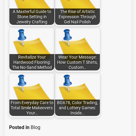
A Masterful Guide to
The Rise of Artistic
Stone Setting in
Expression Through
Jewelry Crafting
Gel Nail Polish
Revitalize Your
Wear Your Message:
Hardwood Flooring:
How Custom T Shirts,
The No-Sand Method
Custom…
From Everyday Care to
BG678, Color Trading,
Total Smile Makeovers:
and Lottery Games:
Your…
Inside…
Posted in
Blog