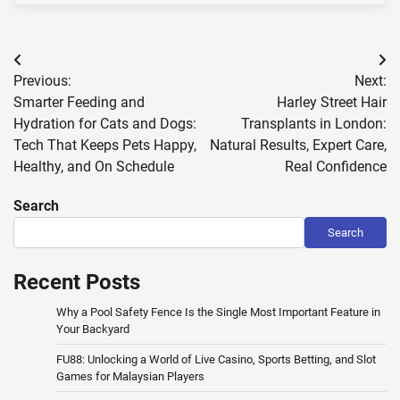
Post
Previous:
Next:
navigation
Smarter Feeding and
Harley Street Hair
Hydration for Cats and Dogs:
Transplants in London:
Tech That Keeps Pets Happy,
Natural Results, Expert Care,
Healthy, and On Schedule
Real Confidence
Search
Search
Recent Posts
Why a Pool Safety Fence Is the Single Most Important Feature in
Your Backyard
FU88: Unlocking a World of Live Casino, Sports Betting, and Slot
Games for Malaysian Players