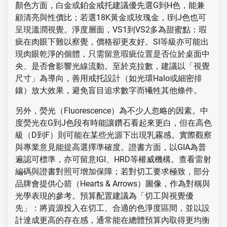
顏色方面，白金或鉑金戒托建議優先選G到H色，能兼
顧清亮與性價比；若選18K黃金或玫瑰金，I到J色也可
呈現溫潤視覺。淨度層面，VS1到VS2多為甜蜜點：瑕
疵在肉眼下難以察覺，價格卻更友好。SI等級亦可能出
現肉眼乾淨的個體，只需留意瑕疵位置是否位於桌面中
央、是否會影響光線流動。至於克拉數，建議以「視覺
尺寸」為導向，善用戒托設計（如光環Halo或細密排
鑲）放大效果，避免盲目追求數字而犧牲其他條件。
另外，熒光（Fluorescence）為不少人忽略的因素。中
度熒光在G到J色段有時能讓鑽石看起來更白，但在高色
級（D到F）則可能在某些光源下出現乳霧感。實際觀察
與專業意見能提高選擇準確度。證書方面，以GIA為普
遍認可標準，亦可留意IGI、HRD等權威機構。查看雷射
編碼與證書對照可增加保障；若對切工要求極致，部分
品牌會提供心箭（Hearts & Arrows）圖像，作為對稱與
光學表現的參考。預算配置建議為「切工與視覺優
先」：將資源投入在切工、合適的色淨度區間，並以設
計達成更高的存在感，通常能在總體預算內取得更均衡