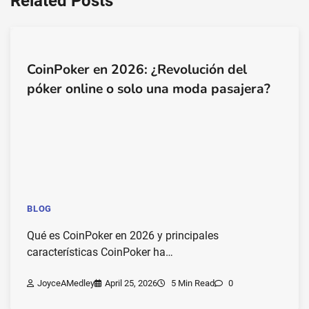
Related Posts
CoinPoker en 2026: ¿Revolución del
póker online o solo una moda pasajera?
BLOG
Qué es CoinPoker en 2026 y principales
características CoinPoker ha…
JoyceAMedley
April 25, 2026
5 Min Read
0