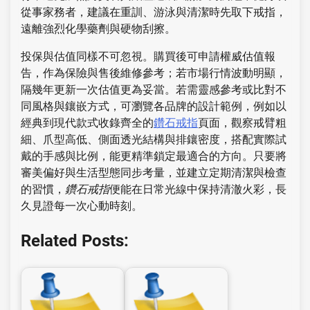
從事家務者，建議在重訓、游泳與清潔時先取下戒指，
遠離強烈化學藥劑與硬物刮擦。
投保與估值同樣不可忽視。購買後可申請權威估值報
告，作為保險與售後維修參考；若市場行情波動明顯，
隔幾年更新一次估值更為妥當。若需靈感參考或比對不
同風格與鑲嵌方式，可瀏覽各品牌的設計範例，例如以
經典到現代款式收錄齊全的
鑽石戒指
頁面，觀察戒臂粗
細、爪型高低、側面透光結構與排鑲密度，搭配實際試
戴的手感與比例，能更精準鎖定最適合的方向。只要將
審美偏好與生活型態同步考量，並建立定期清潔與檢查
的習慣，
鑽石戒指
便能在日常光線中保持清澈火彩，長
久見證每一次心動時刻。
Related Posts: