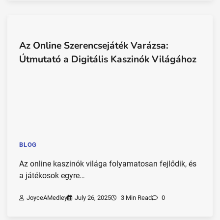
Az Online Szerencsejáték Varázsa:
Útmutató a Digitális Kaszinók Világához
BLOG
Az online kaszinók világa folyamatosan fejlődik, és
a játékosok egyre…
JoyceAMedley
July 26, 2025
3 Min Read
0