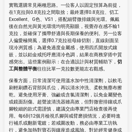
實戰選購常見兩種思路。一位客人以固定預算為前提，
在1克拉與0.8克拉之間取捨；最終選擇0.8克拉、切工
Excellent、G色、VS1，搭配細臂微排鑲與光環。佩戴
後在自然光與黃光環境均明亮顯眼，視覺存在感不輸1
克拉，並確保了攜帶舒適與長期保養的便利。另一位客
人偏愛極簡風，選擇0.7克拉祖母綠切割，直線刻面呈
現冷冽質感；為避免過度金屬感，使用四爪開放式鑲
嵌，並以鉑金戒托呼應清冷色調，結果在商務穿搭中質
感突出。這些案例顯示：在合適設計與材質輔助下，
切
工與整體平衡
往往比單一克拉數更能左右觀感。
保養方面，日常清潔可使用溫水加中性清潔劑，以軟毛
刷輕刷鑽石背部與爪位，再以清水沖洗、柔軟無塵布擦
乾。避免使用牙膏、強鹼或含氯清潔劑，以免金屬變色
或鏡面刮傷。超聲波清洗器雖高效，但對微密排鑲或爪
腳較細的款式需謹慎，建議交由專業門店檢查後再使
用。每6到12個月檢視爪腳與戒臂磨損情況，必要時進
行補爪或翻新電鍍；若戒圍改動，務必由專業工坊執
行，避免加熱對寶石與鑲座造成風險。對於經常健身或