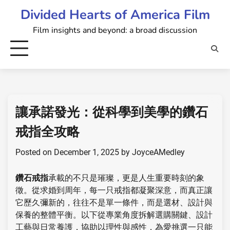
Skip
Divided Hearts of America Film
to
Film insights and beyond: a broad discussion
content
讓承諾發光：從科學到美學的鑽石
戒指全攻略
Posted on
December 1, 2025
by
JoyceAMedley
鑽石戒指
承載的不只是璀璨，更是人生重要時刻的象
徵。從求婚到周年，每一只戒指都凝聚深意，而真正讓
它歷久彌新的，往往不是單一條件，而是選材、設計與
保養的整體平衡。以下從專業角度拆解選購關鍵、設計
工藝與日常養護，協助以理性與感性，為愛挑選一只能