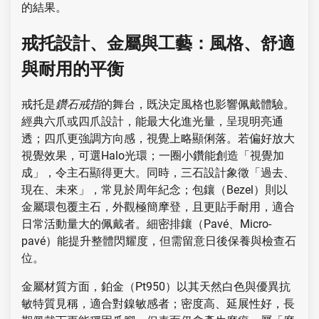
的結果。
戒托設計、金屬與工藝：風格、舒適
與耐用的平衡
戒托是
鑽石戒指
的舞台，既決定風格也影響佩戴體驗。
經典六爪或四爪設計，能最大化進光量，呈現明亮通
透；四爪更強調方向感，視覺上略顯俐落。若偏好放大
視覺效果，可選Halo光環；一圈小鑽能創造「視覺加
成」，令主石顯得更大。同時，三石設計象徵「過去、
現在、未來」，常見於周年紀念；包鑲（Bezel）則以
金屬環包覆主石，外觀極簡摩登，且更貼手耐用，適合
日常活動量大的佩戴者。細密排鑲（Pavé、Micro-
pavé）能提升整體閃耀度，但需留意日後保養與檢查石
位。
金屬材質方面，鉑金（Pt950）以其天然白色與優異抗
敏特質見稱，適合對鎳敏感者；密度高、延展性好，長