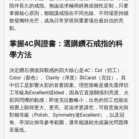
陪伴長久的戒指。無論追求極簡經典或個性定制，只要
掌握核心原則，都能讓戒指在不同光線、不同場景持續
散發獨特光芒，成為日常穿搭與重要場合最自信的亮
點。
掌握4C與證書：選購鑽石戒指的科
學方法
決定鑽石價值與觀感的四大核心是
4C
：Cut（切工）、
Color（顏色）、Clarity（淨度）與Carat（克拉）。其
中切工是影響火彩的首要因素。理想策略是優先選擇切
工等級為Excellent或Ideal，因為它直接關係到亮度、火
彩與閃爍的動感；即使克拉數略小，出色的切工也能在
視覺上顯得更大、更亮。若追求更講究，可留意拋光與
對稱等級（Polish、Symmetry達Excellent），以及冠
角、亭深比例等參考範圍，通常能讓鈍光或漏光問題降
至最低。